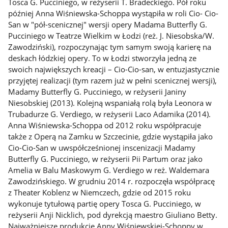
Tosca G. Pucciniego, w reżyserii T. Bradeckiego. Pół roku
później Anna Wiśniewska-Schoppa wystąpiła w roli Cio- Cio-
San w "pół-scenicznej" wersji opery Madama Butterfly G.
Pucciniego w Teatrze Wielkim w Łodzi (reż. J. Niesobska/W.
Zawodziński), rozpoczynając tym samym swoją karierę na
deskach łódzkiej opery. To w Łodzi stworzyła jedną ze
swoich największych kreacji – Cio-Cio-san, w entuzjastycznie
przyjętej realizacji (tym razem już w pełni scenicznej wersji),
Madamy Butterfly G. Pucciniego, w reżyserii Janiny
Niesobskiej (2013). Kolejną wspaniałą rolą była Leonora w
Trubadurze G. Verdiego, w reżyserii Laco Adamika (2014).
Anna Wiśniewska-Schoppa od 2012 roku współpracuje
także z Operą na Zamku w Szczecinie, gdzie wystąpiła jako
Cio-Cio-San w uwspółcześnionej inscenizacji Madamy
Butterfly G. Pucciniego, w reżyserii Pii Partum oraz jako
Amelia w Balu Maskowym G. Verdiego w reż. Waldemara
Zawodzińskiego. W grudniu 2014 r. rozpoczęła współpracę
z Theater Koblenz w Niemczech, gdzie od 2015 roku
wykonuje tytułową partię opery Tosca G. Pucciniego, w
reżyserii Anji Nicklich, pod dyrekcją maestro Giuliano Betty.
Najważniejsze produkcje Anny Wiśniewskiej-Schoppy w