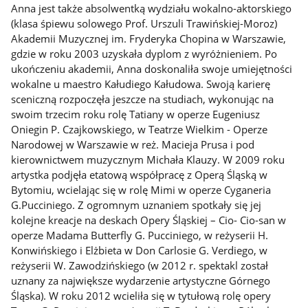
Anna jest także absolwentką wydziału wokalno-aktorskiego
(klasa śpiewu solowego Prof. Urszuli Trawińskiej-Moroz)
Akademii Muzycznej im. Fryderyka Chopina w Warszawie,
gdzie w roku 2003 uzyskała dyplom z wyróżnieniem. Po
ukończeniu akademii, Anna doskonaliła swoje umiejętności
wokalne u maestro Kałudiego Kałudowa. Swoją karierę
sceniczną rozpoczęła jeszcze na studiach, wykonując na
swoim trzecim roku rolę Tatiany w operze Eugeniusz
Oniegin P. Czajkowskiego, w Teatrze Wielkim - Operze
Narodowej w Warszawie w reż. Macieja Prusa i pod
kierownictwem muzycznym Michała Klauzy. W 2009 roku
artystka podjęła etatową współpracę z Operą Śląską w
Bytomiu, wcielając się w rolę Mimi w operze Cyganeria
G.Pucciniego. Z ogromnym uznaniem spotkały się jej
kolejne kreacje na deskach Opery Śląskiej – Cio- Cio-san w
operze Madama Butterfly G. Pucciniego, w reżyserii H.
Konwińskiego i Elżbieta w Don Carlosie G. Verdiego, w
reżyserii W. Zawodzińskiego (w 2012 r. spektakl został
uznany za największe wydarzenie artystyczne Górnego
Śląska). W roku 2012 wcieliła się w tytułową rolę opery