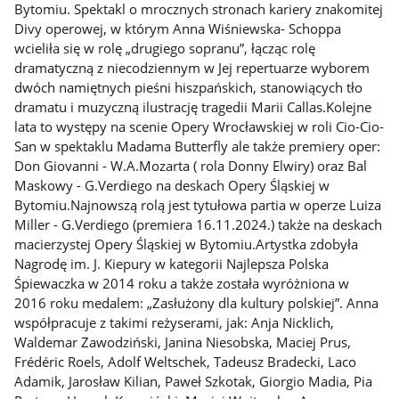
Bytomiu. Spektakl o mrocznych stronach kariery znakomitej
Divy operowej, w którym Anna Wiśniewska- Schoppa
wcieliła się w rolę „drugiego sopranu”, łącząc rolę
dramatyczną z niecodziennym w Jej repertuarze wyborem
dwóch namiętnych pieśni hiszpańskich, stanowiących tło
dramatu i muzyczną ilustrację tragedii Marii Callas.Kolejne
lata to występy na scenie Opery Wrocławskiej w roli Cio-Cio-
San w spektaklu Madama Butterfly ale także premiery oper:
Don Giovanni - W.A.Mozarta ( rola Donny Elwiry) oraz Bal
Maskowy - G.Verdiego na deskach Opery Śląskiej w
Bytomiu.Najnowszą rolą jest tytułowa partia w operze Luiza
Miller - G.Verdiego (premiera 16.11.2024.) także na deskach
macierzystej Opery Śląskiej w Bytomiu.Artystka zdobyła
Nagrodę im. J. Kiepury w kategorii Najlepsza Polska
Śpiewaczka w 2014 roku a także została wyróżniona w
2016 roku medalem: „Zasłużony dla kultury polskiej”. Anna
współpracuje z takimi reżyserami, jak: Anja Nicklich,
Waldemar Zawodziński, Janina Niesobska, Maciej Prus,
Frédéric Roels, Adolf Weltschek, Tadeusz Bradecki, Laco
Adamik, Jarosław Kilian, Paweł Szkotak, Giorgio Madia, Pia