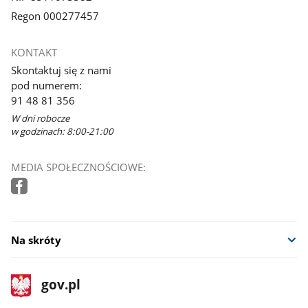
Regon 000277457
KONTAKT
Skontaktuj się z nami
pod numerem:
91 48 81 356
W dni robocze
w godzinach: 8:00-21:00
MEDIA SPOŁECZNOŚCIOWE:
Na skróty
stopka
Strona
gov.pl
gov.pl
główna