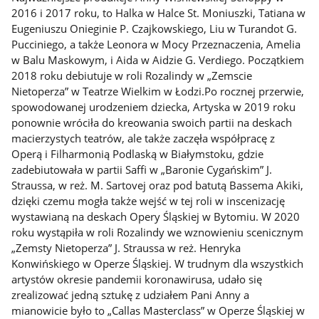
2016 i 2017 roku, to Halka w Halce St. Moniuszki, Tatiana w
Eugeniuszu Onieginie P. Czajkowskiego, Liu w Turandot G.
Pucciniego, a także Leonora w Mocy Przeznaczenia, Amelia
w Balu Maskowym, i Aida w Aidzie G. Verdiego. Początkiem
2018 roku debiutuje w roli Rozalindy w „Zemscie
Nietoperza” w Teatrze Wielkim w Łodzi.Po rocznej przerwie,
spowodowanej urodzeniem dziecka, Artyska w 2019 roku
ponownie wróciła do kreowania swoich partii na deskach
macierzystych teatrów, ale także zaczęła współpracę z
Operą i Filharmonią Podlaską w Białymstoku, gdzie
zadebiutowała w partii Saffi w „Baronie Cygańskim” J.
Straussa, w reż. M. Sartovej oraz pod batutą Bassema Akiki,
dzięki czemu mogła także wejść w tej roli w inscenizację
wystawianą na deskach Opery Śląskiej w Bytomiu. W 2020
roku wystąpiła w roli Rozalindy we wznowieniu scenicznym
„Zemsty Nietoperza” J. Straussa w reż. Henryka
Konwińskiego w Operze Śląskiej. W trudnym dla wszystkich
artystów okresie pandemii koronawirusa, udało się
zrealizować jedną sztukę z udziałem Pani Anny a
mianowicie było to „Callas Masterclass” w Operze Śląskiej w