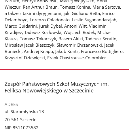
Partum, Henryk Konwiński, Maciej Wojtyszko, Anna
Wieczur, Ran Arthur Braun, Tomasz Konina, Maria Sartova,
a także z takimi dyrygentami, jak: Giuliano Betta, Enrico
Delamboye, Lorenzo Coladonato, Leslie Suganandarajah,
Marco Guidarini, Jurek Dybał, Antoni Witt, Vladimir
Kiradijev, Tadeusz Kozłowski, Wojciech Rodek, Michał
Klauza, Tomasz Tokarczyk, Basem Akiki, Tadeusz Serafin,
Mirosław Jacek Błaszczyk, Sławomir Chrzanowski, Jacek
Boniecki, Andrzej Knapp, Jakub Kontz, Francesco Bottigliero,
Krzysztof Dziewięcki, Frank Chastrousse-Colombier
stopka
Zespół Państwowych Szkół Muzycznych im.
Feliksa Nowowiejskiego w Szczecinie
ADRES
ul. Staromłyńska 13
70-561 Szczecin
NIP 8511073582