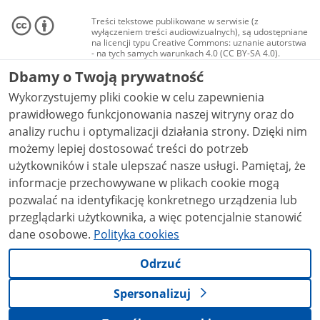
Treści tekstowe publikowane w serwisie (z
wyłączeniem treści audiowizualnych), są udostępniane
na licencji typu Creative Commons: uznanie autorstwa
- na tych samych warunkach 4.0 (CC BY-SA 4.0).
Materiały audiowizualne, w tym zdjęcia, materiały
Dbamy o Twoją prywatność
audio i wideo, są udostępniane na licencji typu
Creative Commons: uznanie autorstwa użycie
Wykorzystujemy pliki cookie w celu zapewnienia
niekomercyjne - bez utworów zależnych 4.0 (CC BY-
NC-ND 4.0), o ile nie jest to stwierdzone inaczej.
prawidłowego funkcjonowania naszej witryny oraz do
analizy ruchu i optymalizacji działania strony. Dzięki nim
możemy lepiej dostosować treści do potrzeb
użytkowników i stale ulepszać nasze usługi. Pamiętaj, że
informacje przechowywane w plikach cookie mogą
pozwalać na identyfikację konkretnego urządzenia lub
przeglądarki użytkownika, a więc potencjalnie stanowić
dane osobowe.
Polityka cookies
Odrzuć
Spersonalizuj