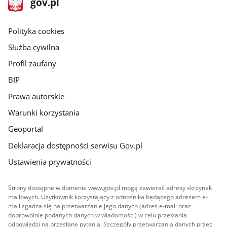
Strona
gov.pl
gov.pl
główna
gov.pl
Polityka cookies
Służba cywilna
Profil zaufany
BIP
Prawa autorskie
Warunki korzystania
Geoportal
Deklaracja dostępności serwisu Gov.pl
Ustawienia prywatności
Strony dostępne w domenie www.gov.pl mogą zawierać adresy skrzynek
mailowych. Użytkownik korzystający z odnośnika będącego adresem e-
mail zgadza się na przetwarzanie jego danych (adres e-mail oraz
dobrowolnie podanych danych w wiadomości) w celu przesłania
odpowiedzi na przesłane pytania. Szczegóły przetwarzania danych przez