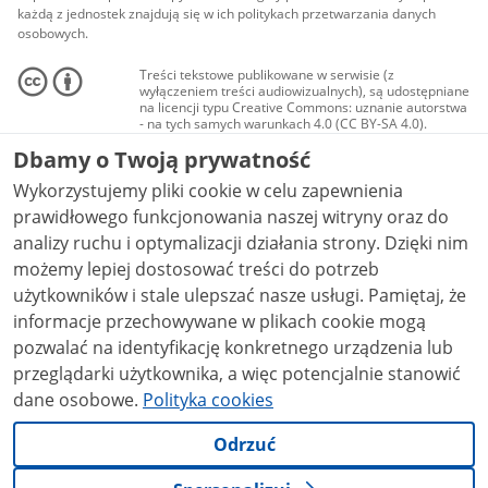
każdą z jednostek znajdują się w ich politykach przetwarzania danych
osobowych.
Treści tekstowe publikowane w serwisie (z
wyłączeniem treści audiowizualnych), są udostępniane
na licencji typu Creative Commons: uznanie autorstwa
- na tych samych warunkach 4.0 (CC BY-SA 4.0).
Materiały audiowizualne, w tym zdjęcia, materiały
Dbamy o Twoją prywatność
audio i wideo, są udostępniane na licencji typu
Creative Commons: uznanie autorstwa użycie
Wykorzystujemy pliki cookie w celu zapewnienia
niekomercyjne - bez utworów zależnych 4.0 (CC BY-
NC-ND 4.0), o ile nie jest to stwierdzone inaczej.
prawidłowego funkcjonowania naszej witryny oraz do
analizy ruchu i optymalizacji działania strony. Dzięki nim
możemy lepiej dostosować treści do potrzeb
użytkowników i stale ulepszać nasze usługi. Pamiętaj, że
informacje przechowywane w plikach cookie mogą
pozwalać na identyfikację konkretnego urządzenia lub
przeglądarki użytkownika, a więc potencjalnie stanowić
dane osobowe.
Polityka cookies
Odrzuć