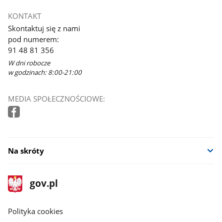
KONTAKT
Skontaktuj się z nami
pod numerem:
91 48 81 356
W dni robocze
w godzinach: 8:00-21:00
MEDIA SPOŁECZNOŚCIOWE:
Na skróty
stopka
Strona
gov.pl
gov.pl
główna
gov.pl
Polityka cookies