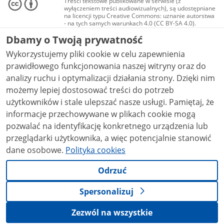
Treści tekstowe publikowane w serwisie (z
wyłączeniem treści audiowizualnych), są udostępniane
na licencji typu Creative Commons: uznanie autorstwa
- na tych samych warunkach 4.0 (CC BY-SA 4.0).
Materiały audiowizualne, w tym zdjęcia, materiały
Dbamy o Twoją prywatność
audio i wideo, są udostępniane na licencji typu
Creative Commons: uznanie autorstwa użycie
Wykorzystujemy pliki cookie w celu zapewnienia
niekomercyjne - bez utworów zależnych 4.0 (CC BY-
NC-ND 4.0), o ile nie jest to stwierdzone inaczej.
prawidłowego funkcjonowania naszej witryny oraz do
analizy ruchu i optymalizacji działania strony. Dzięki nim
możemy lepiej dostosować treści do potrzeb
użytkowników i stale ulepszać nasze usługi. Pamiętaj, że
informacje przechowywane w plikach cookie mogą
pozwalać na identyfikację konkretnego urządzenia lub
przeglądarki użytkownika, a więc potencjalnie stanowić
dane osobowe.
Polityka cookies
Odrzuć
Spersonalizuj
Zezwól na wszystkie