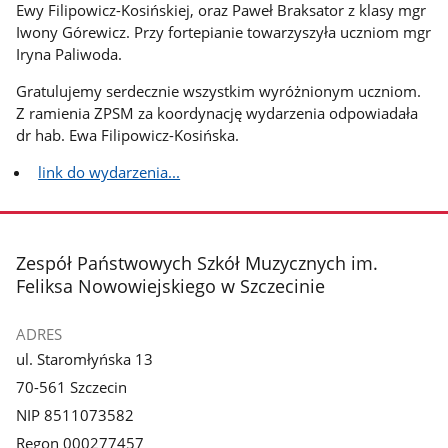
Ewy Filipowicz-Kosińskiej, oraz Paweł Braksator z klasy mgr
Iwony Górewicz. Przy fortepianie towarzyszyła uczniom mgr
Iryna Paliwoda.
Gratulujemy serdecznie wszystkim wyróżnionym uczniom.
Z ramienia ZPSM za koordynację wydarzenia odpowiadała
dr hab. Ewa Filipowicz-Kosińska.
link do wydarzenia...
stopka
Zespół Państwowych Szkół Muzycznych im.
Feliksa Nowowiejskiego w Szczecinie
ADRES
ul. Staromłyńska 13
70-561 Szczecin
NIP 8511073582
Regon 000277457