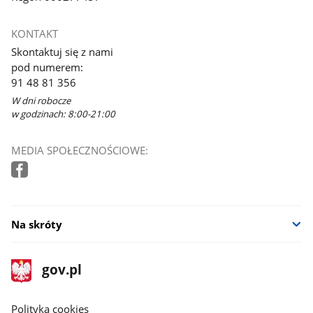
KONTAKT
Skontaktuj się z nami
pod numerem:
91 48 81 356
W dni robocze
w godzinach: 8:00-21:00
MEDIA SPOŁECZNOŚCIOWE:
Na skróty
stopka
Strona
gov.pl
gov.pl
główna
gov.pl
Polityka cookies