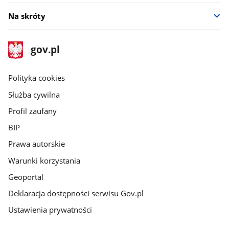
Na skróty
stopka
Strona
gov.pl
gov.pl
główna
gov.pl
Polityka cookies
Służba cywilna
Profil zaufany
BIP
Prawa autorskie
Warunki korzystania
Geoportal
Deklaracja dostępności serwisu Gov.pl
Ustawienia prywatności