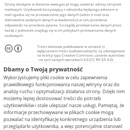
Strony dostępne w domenie www.gov.pl mogą zawierać adresy skrzynek
mailowych. Użytkownik korzystający z odnośnika będącego adresem e-
mail zgadza się na przetwarzanie jego danych (adres e-mail oraz
dobrowolnie podanych danych w wiadomości) w celu przesłania
odpowiedzi na przesłane pytania. Szczegóły przetwarzania danych przez
każdą z jednostek znajdują się w ich politykach przetwarzania danych
osobowych.
Treści tekstowe publikowane w serwisie (z
wyłączeniem treści audiowizualnych), są udostępniane
na licencji typu Creative Commons: uznanie autorstwa
- na tych samych warunkach 4.0 (CC BY-SA 4.0).
Materiały audiowizualne, w tym zdjęcia, materiały
Dbamy o Twoją prywatność
audio i wideo, są udostępniane na licencji typu
Creative Commons: uznanie autorstwa użycie
Wykorzystujemy pliki cookie w celu zapewnienia
niekomercyjne - bez utworów zależnych 4.0 (CC BY-
NC-ND 4.0), o ile nie jest to stwierdzone inaczej.
prawidłowego funkcjonowania naszej witryny oraz do
analizy ruchu i optymalizacji działania strony. Dzięki nim
możemy lepiej dostosować treści do potrzeb
użytkowników i stale ulepszać nasze usługi. Pamiętaj, że
informacje przechowywane w plikach cookie mogą
pozwalać na identyfikację konkretnego urządzenia lub
przeglądarki użytkownika, a więc potencjalnie stanowić