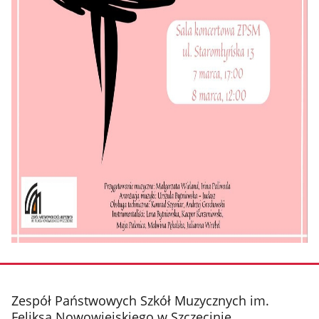
stopka
Zespół Państwowych Szkół Muzycznych im.
Feliksa Nowowiejskiego w Szczecinie