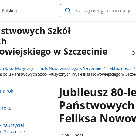
 Polskiej
ństwowych Szkół
ch
owiejskiego w Szczecinie
O 
h Szkół Muzycznych im. F. Nowowiejskiego w Szczecinie
Aktualności
 Zespołu Państwowych Szkół Muzycznych im. Feliksa Nowowiejskiego w Szczec
Jubileusz 80-l
na rok
Państwowych 
e roku
Feliksa Nowow
- nauczyciel
m Szczecinie
08.11.2025