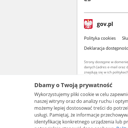
stopka
Strona
gov.pl
gov.pl
główna
gov.pl
Polityka cookies
Sł
Deklaracja dostępnośc
Strony dostępne w domenie
danych (adres e-mail oraz 
znajdują się w ich polityk
Treści teksto
Dbamy o Twoją prywatność
udostępniane
warunkach 4.0
Wykorzystujemy pliki cookie w celu zapewn
są udostępni
bez utworów z
naszej witryny oraz do analizy ruchu i optymalizacj
możemy lepiej dostosować treści do potrzeb
usługi. Pamiętaj, że informacje przechowywane w plikach cookie mogą pozwalać na
identyfikację konkretnego urządzenia lub pr