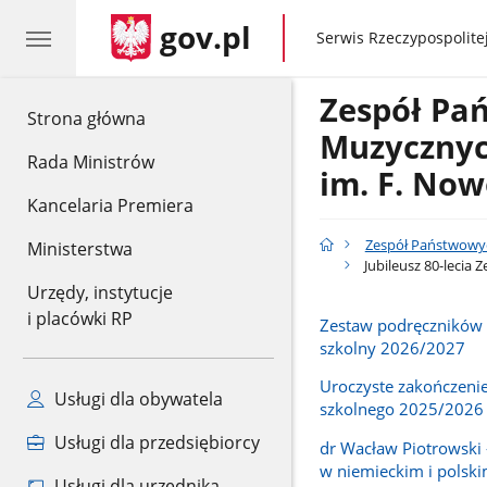
gov.pl
gov.pl
Serwis Rzeczypospolitej
Zespół Pa
gov.pl
Strona główna
Muzyczny
Rada Ministrów
im. F. Now
Kancelaria Premiera
Zespół Państwowyc
Ministerstwa
Jubileusz 80-lecia
Urzędy, instytucje
i placówki RP
Zestaw podręczników 
szkolny 2026/2027
Uroczyste zakończeni
Usługi dla obywatela
szkolnego 2025/2026
Usługi dla przedsiębiorcy
dr Wacław Piotrowski 
w niemieckim i polski
Usługi dla urzędnika