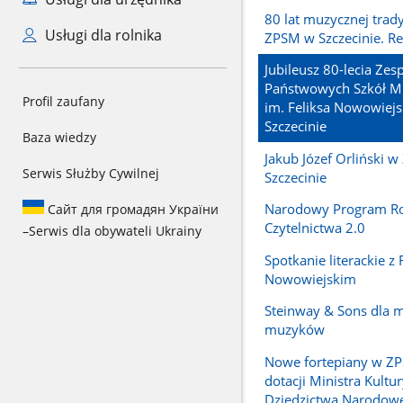
80 lat muzycznej tradyc
Usługi dla rolnika
ZPSM w Szczecinie. Re
Jubileusz 80-lecia Zes
Państwowych Szkół M
Profil zaufany
im. Feliksa Nowowiej
Szczecinie
Baza wiedzy
Jakub Józef Orliński 
Serwis Służby Cywilnej
Szczecinie
Narodowy Program R
Сайт для громадян України
Czytelnictwa 2.0
–
Serwis dla obywateli Ukrainy
Spotkanie literackie z
Nowowiejskim
Steinway & Sons dla 
muzyków
Nowe fortepiany w ZP
dotacji Ministra Kultur
Dziedzictwa Narodow