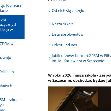
ji. Jubileusz
lacje
Od nich się zaczęło
połu
Nasza szkoła
uzycznych
skiego w
Lista absolwentów
w ZPSM w
Odeszli od nas
Jubileuszowy Koncert ZPSM w Filh
ozwoju
im. M. Karłowicza w Szczecinie
 Feliksem
W roku 2026, nasza szkoła - Zesp
w Szczecinie, obchodzić będzie Jub
młodych
SM - zakup z
y i
ego