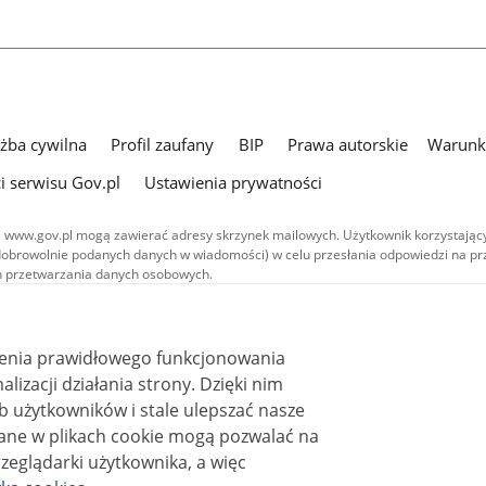
użba cywilna
Profil zaufany
BIP
Prawa autorskie
Warunki
i serwisu Gov.pl
Ustawienia prywatności
 www.gov.pl mogą zawierać adresy skrzynek mailowych. Użytkownik korzystający
dobrowolnie podanych danych w wiadomości) w celu przesłania odpowiedzi na prz
ach przetwarzania danych osobowych.
we publikowane w serwisie (z wyłączeniem treści audiowizualnych), są
 na licencji typu Creative Commons: uznanie autorstwa - na tych samych
 (CC BY-SA 4.0). Materiały audiowizualne, w tym zdjęcia, materiały audio i wideo
ienia prawidłowego funkcjonowania
ane na licencji typu Creative Commons: uznanie autorstwa użycie niekomercyjne 
ależnych 4.0 (CC BY-NC-ND 4.0), o ile nie jest to stwierdzone inaczej.
i działania strony. Dzięki nim
 użytkowników i stale ulepszać nasze
zeglądarki użytkownika, a więc