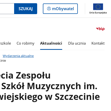
Logowanie
SZUKAJ
mObywatel
do
panelu
szkole
Co robimy
Aktualności
Dla ucznia
Kontakt
Wydarzenia aktualne
inie
ecia Zespołu
Szkół Muzycznych im.
iejskiego w Szczecinie