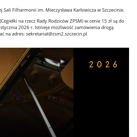
j Sali Filharmonii im. Mieczysława Karłowicza w Szczecinie.
(Cegiełki na rzecz Rady Rodziców ZPSM) w cenie 15 zł są do
 stycznia 2026 r. Istnieje możliwość zamówienia drogą
ć na adres: sekretariat@zsm2.szczecin.pl