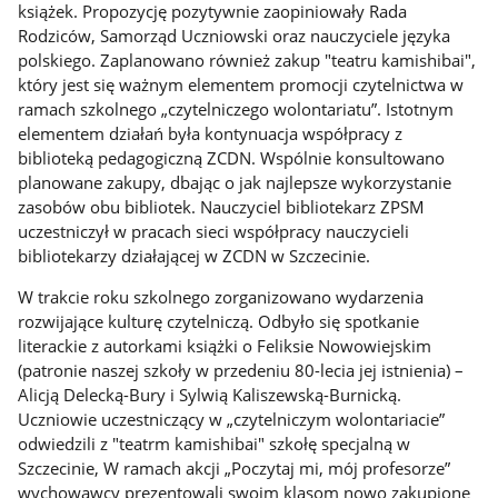
książek. Propozycję pozytywnie zaopiniowały Rada
Rodziców, Samorząd Uczniowski oraz nauczyciele języka
polskiego. Zaplanowano również zakup "teatru kamishibai",
który jest się ważnym elementem promocji czytelnictwa w
ramach szkolnego „czytelniczego wolontariatu”. Istotnym
elementem działań była kontynuacja współpracy z
biblioteką pedagogiczną ZCDN. Wspólnie konsultowano
planowane zakupy, dbając o jak najlepsze wykorzystanie
zasobów obu bibliotek. Nauczyciel bibliotekarz ZPSM
uczestniczył w pracach sieci współpracy nauczycieli
bibliotekarzy działającej w ZCDN w Szczecinie.
W trakcie roku szkolnego zorganizowano wydarzenia
rozwijające kulturę czytelniczą. Odbyło się spotkanie
literackie z autorkami książki o Feliksie Nowowiejskim
(patronie naszej szkoły w przedeniu 80-lecia jej istnienia) –
Alicją Delecką-Bury i Sylwią Kaliszewską-Burnicką.
Uczniowie uczestniczący w „czytelniczym wolontariacie”
odwiedzili z "teatrm kamishibai" szkołę specjalną w
Szczecinie, W ramach akcji „Poczytaj mi, mój profesorze”
wychowawcy prezentowali swoim klasom nowo zakupione