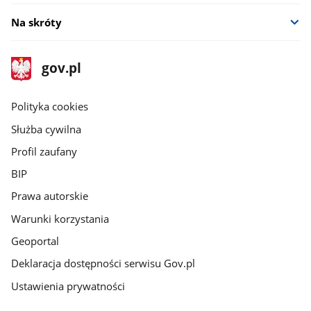
Na skróty
stopka
Strona
gov.pl
gov.pl
główna
gov.pl
Polityka cookies
Służba cywilna
Profil zaufany
BIP
Prawa autorskie
Warunki korzystania
Geoportal
Deklaracja dostępności serwisu Gov.pl
Ustawienia prywatności