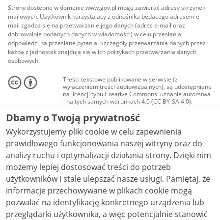
Strony dostępne w domenie www.gov.pl mogą zawierać adresy skrzynek
mailowych. Użytkownik korzystający z odnośnika będącego adresem e-
mail zgadza się na przetwarzanie jego danych (adres e-mail oraz
dobrowolnie podanych danych w wiadomości) w celu przesłania
odpowiedzi na przesłane pytania. Szczegóły przetwarzania danych przez
każdą z jednostek znajdują się w ich politykach przetwarzania danych
osobowych.
Treści tekstowe publikowane w serwisie (z
wyłączeniem treści audiowizualnych), są udostępniane
na licencji typu Creative Commons: uznanie autorstwa
- na tych samych warunkach 4.0 (CC BY-SA 4.0).
Materiały audiowizualne, w tym zdjęcia, materiały
Dbamy o Twoją prywatność
audio i wideo, są udostępniane na licencji typu
Creative Commons: uznanie autorstwa użycie
Wykorzystujemy pliki cookie w celu zapewnienia
niekomercyjne - bez utworów zależnych 4.0 (CC BY-
NC-ND 4.0), o ile nie jest to stwierdzone inaczej.
prawidłowego funkcjonowania naszej witryny oraz do
analizy ruchu i optymalizacji działania strony. Dzięki nim
możemy lepiej dostosować treści do potrzeb
użytkowników i stale ulepszać nasze usługi. Pamiętaj, że
informacje przechowywane w plikach cookie mogą
pozwalać na identyfikację konkretnego urządzenia lub
przeglądarki użytkownika, a więc potencjalnie stanowić