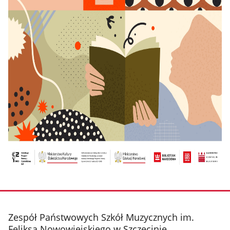
stopka
Zespół Państwowych Szkół Muzycznych im.
Feliksa Nowowiejskiego w Szczecinie