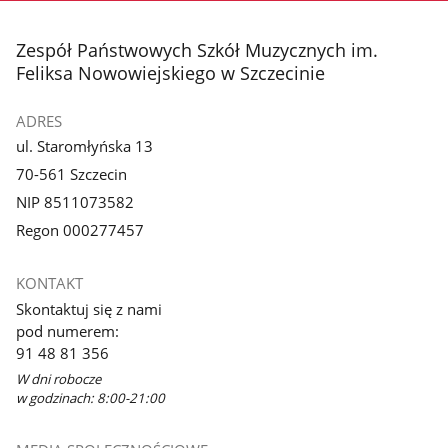
stopka
Zespół Państwowych Szkół Muzycznych im.
Feliksa Nowowiejskiego w Szczecinie
ADRES
ul. Staromłyńska 13
70-561 Szczecin
NIP 8511073582
Regon 000277457
KONTAKT
Skontaktuj się z nami
pod numerem:
91 48 81 356
W dni robocze
w godzinach: 8:00-21:00