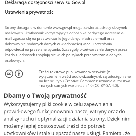
Deklaracja dostępności serwisu Gov.pl
Ustawienia prywatności
Strony dostępne w domenie www.gov.pl mogą zawierać adresy skrzynek
mailowych. Użytkownik korzystający z odnośnika będącego adresem e-
mail zgadza się na przetwarzanie jego danych (adres e-mail oraz
dobrowolnie podanych danych w wiadomości) w celu przesłania
odpowiedzi na przesłane pytania. Szczegóły przetwarzania danych przez
każdą z jednostek znajdują się w ich politykach przetwarzania danych
osobowych.
Treści tekstowe publikowane w serwisie (z
wyłączeniem treści audiowizualnych), są udostępniane
na licencji typu Creative Commons: uznanie autorstwa
- na tych samych warunkach 4.0 (CC BY-SA 4.0).
Materiały audiowizualne, w tym zdjęcia, materiały
Dbamy o Twoją prywatność
audio i wideo, są udostępniane na licencji typu
Creative Commons: uznanie autorstwa użycie
Wykorzystujemy pliki cookie w celu zapewnienia
niekomercyjne - bez utworów zależnych 4.0 (CC BY-
NC-ND 4.0), o ile nie jest to stwierdzone inaczej.
prawidłowego funkcjonowania naszej witryny oraz do
analizy ruchu i optymalizacji działania strony. Dzięki nim
możemy lepiej dostosować treści do potrzeb
użytkowników i stale ulepszać nasze usługi. Pamiętaj, że