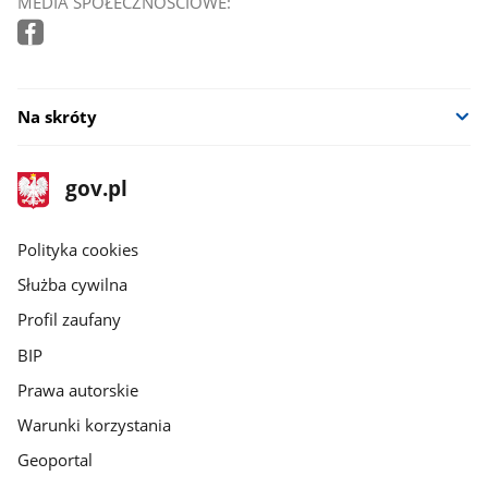
MEDIA SPOŁECZNOŚCIOWE:
Na skróty
stopka
Strona
gov.pl
gov.pl
główna
gov.pl
Polityka cookies
Służba cywilna
Profil zaufany
BIP
Prawa autorskie
Warunki korzystania
Geoportal