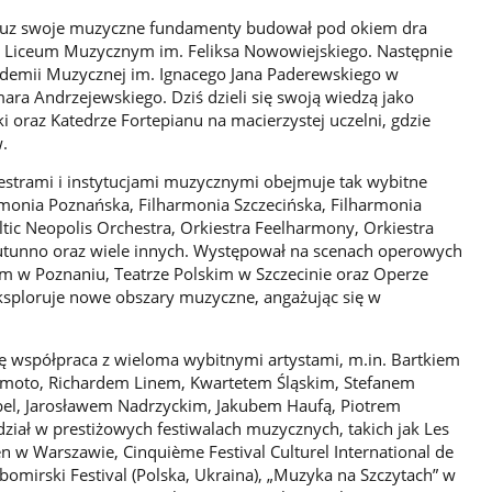
ncuz swoje muzyczne fundamenty budował pod okiem dra
Liceum Muzycznym im. Feliksa Nowowiejskiego. Następnie
ademii Muzycznej im. Ignacego Jana Paderewskiego w
ara Andrzejewskiego. Dziś dzieli się swoją wiedzą jako
 oraz Katedrze Fortepianu na macierzystej uczelni, gdzie
w.
estrami i instytucjami muzycznymi obejmuje tak wybitne
armonia Poznańska, Filharmonia Szczecińska, Filharmonia
tic Neopolis Orchestra, Orkiestra Feelharmony, Orkiestra
Autunno oraz wiele innych. Występował na scenach operowych
kim w Poznaniu, Teatrze Polskim w Szczecinie oraz Operze
ksploruje nowe obszary muzyczne, angażując się w
ę współpraca z wieloma wybitnymi artystami, m.in. Bartkiem
amoto, Richardem Linem, Kwartetem Śląskim, Stefanem
el, Jarosławem Nadrzyckim, Jakubem Haufą, Piotrem
ział w prestiżowych festiwalach muzycznych, takich jak Les
n w Warszawie, Cinquième Festival Culturel International de
omirski Festival (Polska, Ukraina), „Muzyka na Szczytach” w