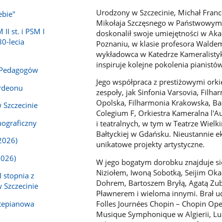
Urodzony w Szczecinie, Michał Fra
ebie"
Mikołaja Szczęsnego w Państwowym 
I st. i PSM I
doskonalił swoje umiejętności w Ak
80-lecia
Poznaniu, w klasie profesora Waldem
wykładowca w Katedrze Kameralistyki
inspiruje kolejne pokolenia pianistó
 Pedagogów
Jego współpraca z prestiżowymi orki
rdeonu
zespoły, jak Sinfonia Varsovia, Filh
Opolska, Filharmonia Krakowska, Bal
 Szczecinie
Colegium F, Orkiestra Kameralna l'
ograficzny
i teatralnych, w tym w Teatrze Wiel
Bałtyckiej w Gdańsku. Nieustannie e
2026)
unikatowe projekty artystyczne.
2026)
W jego bogatym dorobku znajduje si
Niziołem, Iwoną Sobotką, Seijim Ok
 stopnia z
Dohrem, Bartoszem Bryłą, Agatą Zub
 Szczecinie
Pławnerem i wieloma innymi. Brał ud
rtepianowa
Folles Journées Chopin – Chopin Ope
Musique Symphonique w Algierii, Lub