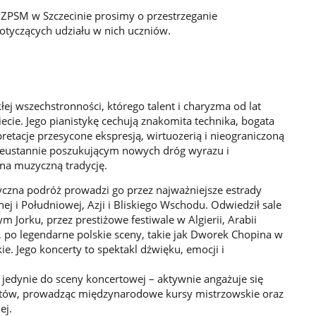
 ZPSM w Szczecinie prosimy o przestrzeganie
otyczących udziału w nich uczniów.
łej wszechstronności, którego talent i charyzma od lat
ecie. Jego pianistykę cechują znakomita technika, bogata
retacje przesycone ekspresją, wirtuozerią i nieograniczoną
nieustannie poszukującym nowych dróg wyrazu i
na muzyczną tradycję.
yczna podróż prowadzi go przez najważniejsze estrady
j i Południowej, Azji i Bliskiego Wschodu. Odwiedził sale
Jorku, przez prestiżowe festiwale w Algierii, Arabii
, po legendarne polskie sceny, takie jak Dworek Chopina w
ie. Jego koncerty to spektakl dźwięku, emocji i
ię jedynie do sceny koncertowej – aktywnie angażuje się
ntów, prowadząc międzynarodowe kursy mistrzowskie oraz
ej.