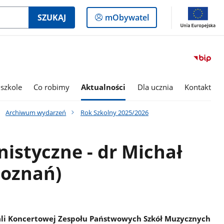
Logowanie
SZUKAJ
mObywatel
do
panelu
szkole
Co robimy
Aktualności
Dla ucznia
Kontakt
Archiwum wydarzeń
Rok Szkolny 2025/2026
nistyczne - dr Michał
Poznań)
Sali Koncertowej Zespołu Państwowych Szkół Muzycznych