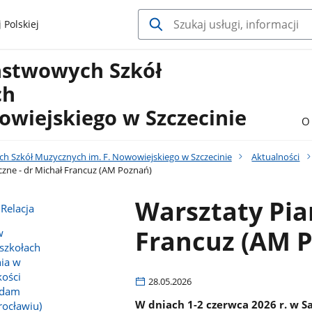
 Polskiej
ństwowych Szkół
ch
owiejskiego w Szczecinie
O 
h Szkół Muzycznych im. F. Nowowiejskiego w Szczecinie
Aktualności
czne - dr Michał Francuz (AM Poznań)
Warsztaty Pia
 Relacja
Francuz (AM 
w
szkołach
nia w
kości
28.05.2026
 Adam
W dniach 1-2 czerwca 2026 r. w 
ocławiu)