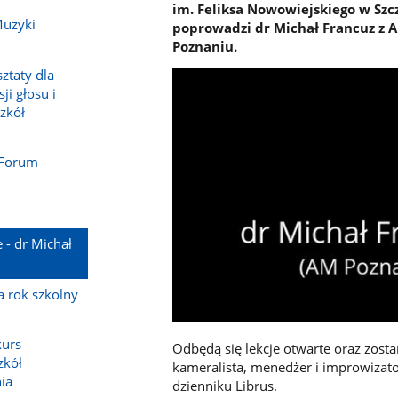
im. Feliksa Nowowiejskiego w Szc
Muzyki
poprowadzi dr Michał Francuz z 
Poznaniu.
ztaty dla
ji głosu i
zkół
 Forum
 - dr Michał
 rok szkolny
kurs
Odbędą się lekcje otwarte oraz zostan
zkół
kameralista, menedżer i improwiza
nia
dzienniku Librus.