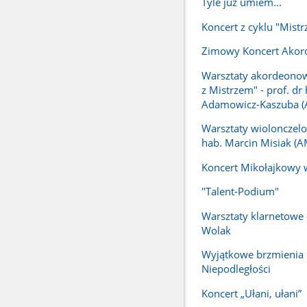
Tyle już umiem...
Koncert z cyklu "Mistr
Zimowy Koncert Ako
Warsztaty akordeonow
z Mistrzem" - prof. dr
Adamowicz-Kaszuba (
Warsztaty wiolonczelo
hab. Marcin Misiak (
Koncert Mikołajkowy w
"Talent-Podium"
Warsztaty klarnetowe 
Wolak
Wyjątkowe brzmienia
Niepodległości
Koncert „Ułani, ułani”