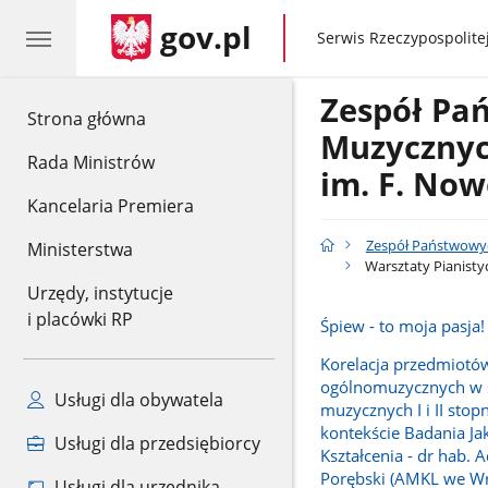
gov.pl
gov.pl
Serwis Rzeczypospolitej
Zespół Pa
gov.pl
Strona główna
Muzyczny
Rada Ministrów
im. F. Now
Kancelaria Premiera
Zespół Państwowyc
Ministerstwa
Warsztaty Pianisty
Urzędy, instytucje
i placówki RP
Śpiew - to moja pasja!
Korelacja przedmiotó
ogólnomuzycznych w 
Usługi dla obywatela
muzycznych I i II stop
kontekście Badania Ja
Usługi dla przedsiębiorcy
Kształcenia - dr hab.
Porębski (AMKL we Wr
Usługi dla urzędnika