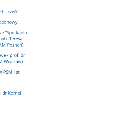
z i Uczeń"
rdeonowy
e "Spotkania
 hab. Teresa
AM Poznań)
we - prof. dr
AM Wrocław)
 PSM I st.
- dr Kornel