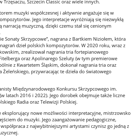
rzęsaczu, Szczecin Classic oraz wiele innych.
torem muzyki współczesnej i aktywnie angażuje się w
mpozytorów. Jego interpretacje wyróżniają się niezwykłą
ą narracją muzyczną, dzięki czemu stał się cenionym
.
kie Sonaty Skrzypcowe”, nagrana z Bartkiem Niziołem, która
nagrań dzieł polskich kompozytorów. W 2020 roku, wraz z
kowskim, zrealizował nagrania tria fortepianowego
Fitelberga oraz Apolinarego Szeluty (w tym premierowe
lnie z Kwartetem Śląskim, dokonał nagrania tria oraz
 Żeleńskiego, przywracając te dzieła do światowego
 pianisty Międzynarodowego Konkursu Skrzypcowego im.
 latach 2016 i 2022). Jego dorobek obejmuje także liczne
lskiego Radia oraz Telewizji Polskiej.
ie eksplorujący nowe możliwości interpretacyjne, mistrzowsko
ejściem do muzyki. Jego zaangażowanie pedagogiczne,
 współpraca z najwybitniejszymi artystami czynisz go jedną z
uzycznej.