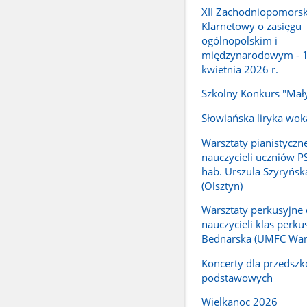
XII Zachodniopomorski
Klarnetowy o zasięgu
ogólnopolskim i
międzynarodowym - 
kwietnia 2026 r.
Szkolny Konkurs "Mał
Słowiańska liryka wok
Warsztaty pianistyczne
nauczycieli uczniów PSM
hab. Urszula Szyryńs
(Olsztyn)
Warsztaty perkusyjne 
nauczycieli klas perku
Bednarska (UMFC War
Koncerty dla przedszko
podstawowych
Wielkanoc 2026