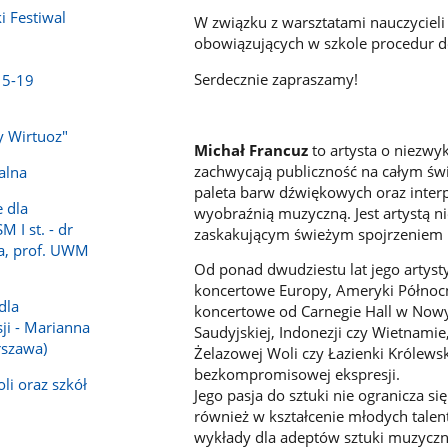
 Festiwal
W związku z warsztatami nauczycieli
obowiązujących w szkole procedur d
Serdecznie zapraszamy!
15-19
y Wirtuoz"
Michał Francuz
to artysta o niezwyk
zachwycają publiczność na całym świ
alna
paleta barw dźwiękowych oraz interp
 dla
wyobraźnią muzyczną. Jest artystą 
 I st. - dr
zaskakującym świeżym spojrzeniem 
ka, prof. UWM
Od ponad dwudziestu lat jego artyst
koncertowe Europy, Ameryki Północne
dla
koncertowe od Carnegie Hall w Nowym 
sji - Marianna
Saudyjskiej, Indonezji czy Wietnamie
szawa)
Żelazowej Woli czy Łazienki Królewsk
bezkompromisowej ekspresji.
li oraz szkół
Jego pasja do sztuki nie ogranicza s
również w kształcenie młodych tale
wykłady dla adeptów sztuki muzyczn