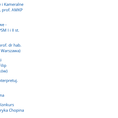
e i Kameralne
a, prof. AMKP
we -
M I i II st.
rof. dr hab.
 Warszawa)
i
ilip
ków)
nterpretuj.
na
Konkurs
eryka Chopina