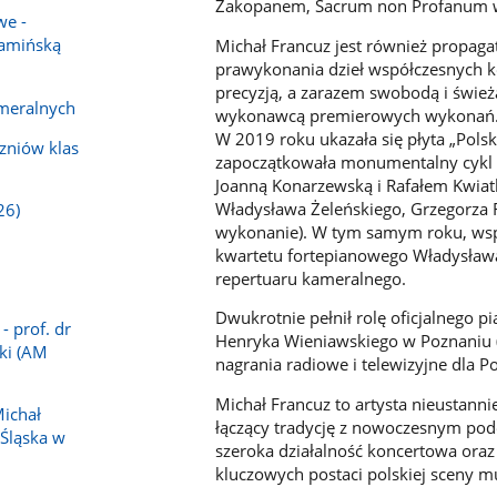
Zakopanem, Sacrum non Profanum w T
we -
Kamińską
Michał Francuz jest również propaga
prawykonania dzieł współczesnych ko
precyzją, a zarazem swobodą i śwież
meralnych
wykonawcą premierowych wykonań
W 2019 roku ukazała się płyta „Pols
zniów klas
zapoczątkowała monumentalny cykl 
Joanną Konarzewską i Rafałem Kwiat
Władysława Żeleńskiego, Grzegorza 
26)
wykonanie). W tym samym roku, wspó
kwartetu fortepianowego Władysława
repertuaru kameralnego.
Dwukrotnie pełnił rolę oficjalnego
- prof. dr
Henryka Wieniawskiego w Poznaniu (w
ki (AM
nagrania radiowe i telewizyjne dla Po
Michał Francuz to artysta nieustann
Michał
łączący tradycję z nowoczesnym pod
 Śląska w
szeroka działalność koncertowa oraz
kluczowych postaci polskiej sceny m