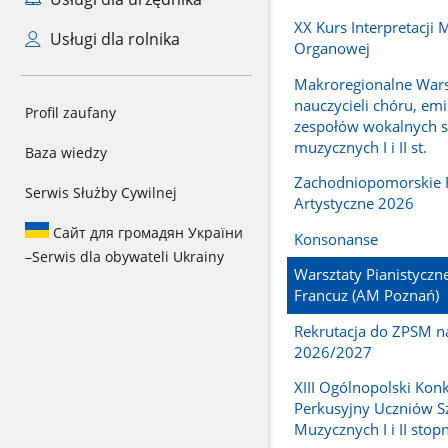
XX Kurs Interpretacji 
Usługi dla rolnika
Organowej
Makroregionalne Wars
nauczycieli chóru, emis
Profil zaufany
zespołów wokalnych s
muzycznych I i II st.
Baza wiedzy
Zachodniopomorskie
Serwis Służby Cywilnej
Artystyczne 2026
Сайт для громадян України
Konsonanse
–
Serwis dla obywateli Ukrainy
Warsztaty Pianistyczne
Francuz (AM Poznań)
Rekrutacja do ZPSM na
2026/2027
XIII Ogólnopolski Kon
Perkusyjny Uczniów S
Muzycznych I i II stop