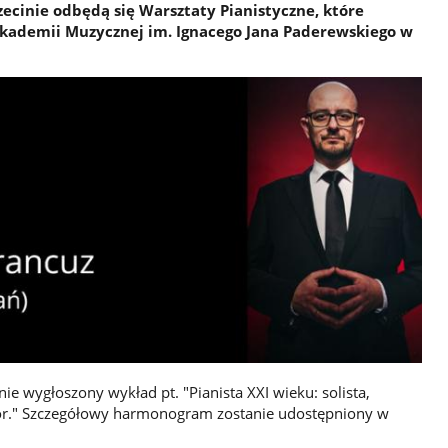
zecinie odbędą się Warsztaty Pianistyczne, które
Akademii Muzycznej im. Ignacego Jana Paderewskiego w
ie wygłoszony wykład pt. "Pianista XXI wieku: solista,
tor." Szczegółowy harmonogram zostanie udostępniony w