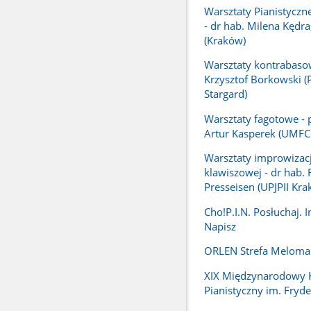
Warsztaty Pianistyczn
- dr hab. Milena Kędr
(Kraków)
Warsztaty kontrabaso
Krzysztof Borkowski (PS
Stargard)
Warsztaty fagotowe - p
Artur Kasperek (UMFC
Warsztaty improwizacj
klawiszowej - dr hab. F
Presseisen (UPJPII Kra
Cho!P.I.N. Posłuchaj. I
Napisz
ORLEN Strefa Meloma
XIX Międzynarodowy 
Pianistyczny im. Fryd