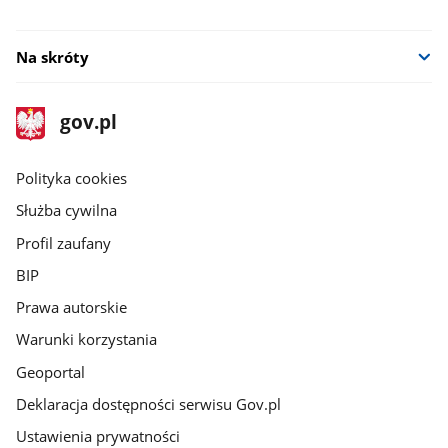
Na skróty
stopka
Strona
gov.pl
gov.pl
główna
gov.pl
Polityka cookies
Służba cywilna
Profil zaufany
BIP
Prawa autorskie
Warunki korzystania
Geoportal
Deklaracja dostępności serwisu Gov.pl
Ustawienia prywatności