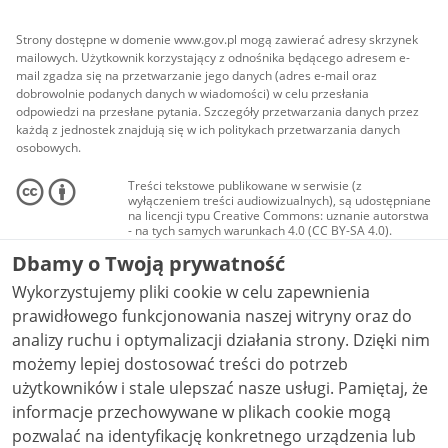
Strony dostępne w domenie www.gov.pl mogą zawierać adresy skrzynek
mailowych. Użytkownik korzystający z odnośnika będącego adresem e-
mail zgadza się na przetwarzanie jego danych (adres e-mail oraz
dobrowolnie podanych danych w wiadomości) w celu przesłania
odpowiedzi na przesłane pytania. Szczegóły przetwarzania danych przez
każdą z jednostek znajdują się w ich politykach przetwarzania danych
osobowych.
Treści tekstowe publikowane w serwisie (z
wyłączeniem treści audiowizualnych), są udostępniane
na licencji typu Creative Commons: uznanie autorstwa
- na tych samych warunkach 4.0 (CC BY-SA 4.0).
Materiały audiowizualne, w tym zdjęcia, materiały
Dbamy o Twoją prywatność
audio i wideo, są udostępniane na licencji typu
Creative Commons: uznanie autorstwa użycie
Wykorzystujemy pliki cookie w celu zapewnienia
niekomercyjne - bez utworów zależnych 4.0 (CC BY-
NC-ND 4.0), o ile nie jest to stwierdzone inaczej.
prawidłowego funkcjonowania naszej witryny oraz do
analizy ruchu i optymalizacji działania strony. Dzięki nim
możemy lepiej dostosować treści do potrzeb
użytkowników i stale ulepszać nasze usługi. Pamiętaj, że
informacje przechowywane w plikach cookie mogą
pozwalać na identyfikację konkretnego urządzenia lub