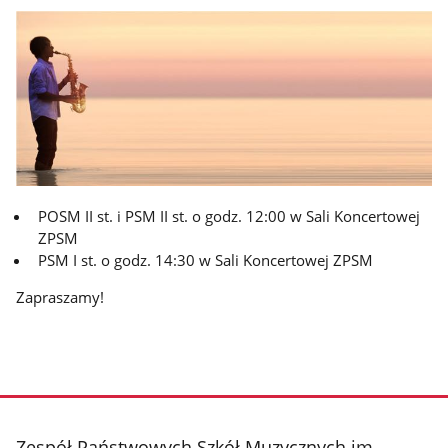
POSM II st. i PSM II st. o godz. 12:00 w Sali Koncertowej
ZPSM
PSM I st. o godz. 14:30 w Sali Koncertowej ZPSM
Zapraszamy!
stopka
Zespół Państwowych Szkół Muzycznych im.