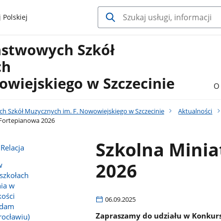
 Polskiej
ństwowych Szkół
ch
owiejskiego w Szczecinie
O 
h Szkół Muzycznych im. F. Nowowiejskiego w Szczecinie
Aktualności
 Fortepianowa 2026
Szkolna Mini
 Relacja
2026
w
szkołach
nia w
kości
06.09.2025
 Adam
Zapraszamy do udziału w Konkurs
ocławiu)