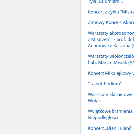
Tyle już umiem...
Koncert z cyklu "Mistr
Zimowy Koncert Ako
Warsztaty akordeonow
z Mistrzem" - prof. dr
Adamowicz-Kaszuba (
Warsztaty wiolonczelo
hab. Marcin Misiak (
Koncert Mikołajkowy w
"Talent-Podium"
Warsztaty klarnetowe 
Wolak
Wyjątkowe brzmienia
Niepodległości
Koncert „Ułani, ułani”