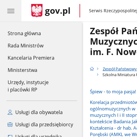
gov.pl
gov.pl
Serwis Rzeczypospolitej
Zespół Pa
gov.pl
Strona główna
Muzyczny
Rada Ministrów
im. F. Now
Kancelaria Premiera
Zespół Państwowyc
Ministerstwa
Szkolna Miniatura
Urzędy, instytucje
i placówki RP
Śpiew - to moja pasja!
Korelacja przedmiotó
ogólnomuzycznych w 
Usługi dla obywatela
muzycznych I i II stop
kontekście Badania Ja
Usługi dla przedsiębiorcy
Kształcenia - dr hab.
Porębski (AMKL we Wr
Usługi dla urzędnika