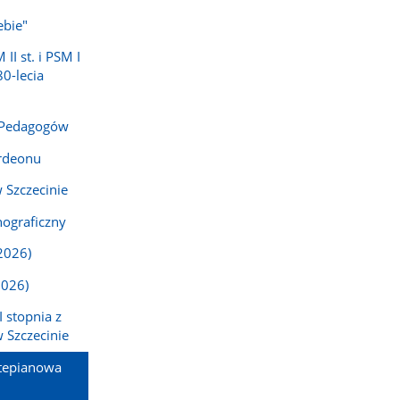
ebie"
I st. i PSM I
80-lecia
 Pedagogów
rdeonu
 Szczecinie
ograficzny
2026)
2026)
 stopnia z
 Szczecinie
rtepianowa