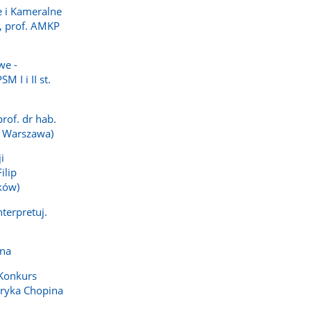
e i Kameralne
a, prof. AMKP
we -
M I i II st.
rof. dr hab.
 Warszawa)
i
ilip
ków)
nterpretuj.
na
Konkurs
eryka Chopina