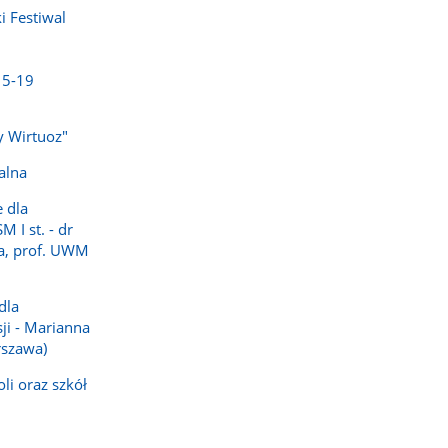
 Festiwal
15-19
y Wirtuoz"
alna
 dla
 I st. - dr
ka, prof. UWM
dla
sji - Marianna
szawa)
li oraz szkół