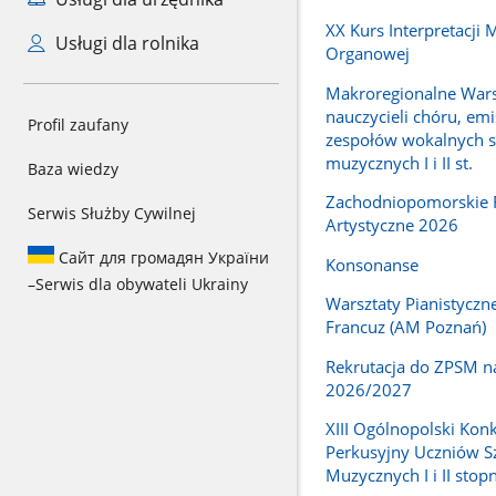
XX Kurs Interpretacji 
Usługi dla rolnika
Organowej
Makroregionalne Wars
nauczycieli chóru, emis
Profil zaufany
zespołów wokalnych s
muzycznych I i II st.
Baza wiedzy
Zachodniopomorskie
Serwis Służby Cywilnej
Artystyczne 2026
Сайт для громадян України
Konsonanse
–
Serwis dla obywateli Ukrainy
Warsztaty Pianistyczne
Francuz (AM Poznań)
Rekrutacja do ZPSM na
2026/2027
XIII Ogólnopolski Kon
Perkusyjny Uczniów S
Muzycznych I i II stop