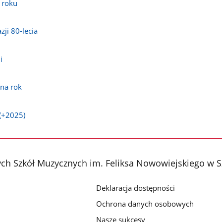
 roku
ji 80-lecia
i
I
na rok
(+2025)
h Szkół Muzycznych im. Feliksa Nowowiejskiego w S
Deklaracja dostępności
Ochrona danych osobowych
Nasze sukcesy