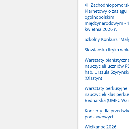
XII Zachodniopomorski
Klarnetowy o zasięgu
ogólnopolskim i
międzynarodowym - 
kwietnia 2026 r.
Szkolny Konkurs "Mał
Słowiańska liryka wok
Warsztaty pianistyczne
nauczycieli uczniów PSM
hab. Urszula Szyryńs
(Olsztyn)
Warsztaty perkusyjne 
nauczycieli klas perku
Bednarska (UMFC War
Koncerty dla przedszko
podstawowych
Wielkanoc 2026