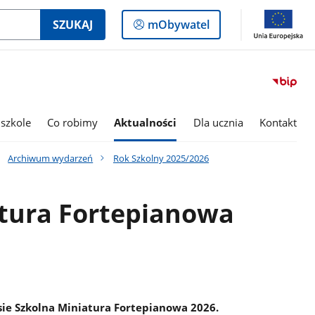
Logowanie
SZUKAJ
mObywatel
do
panelu
szkole
Co robimy
Aktualności
Dla ucznia
Kontakt
Archiwum wydarzeń
Rok Szkolny 2025/2026
atura Fortepianowa
ie Szkolna Miniatura Fortepianowa 2026.