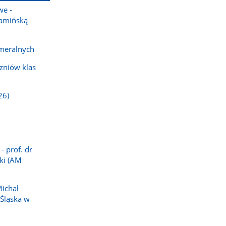
we -
Kamińską
meralnych
zniów klas
26)
- prof. dr
ki (AM
Michał
 Śląska w