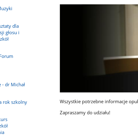
Muzyki
ztaty dla
ji głosu i
zkół
 Forum
 - dr Michał
Wszystkie potrzebne informacje opub
 rok szkolny
Zapraszamy do udziału!
kurs
zkół
nia