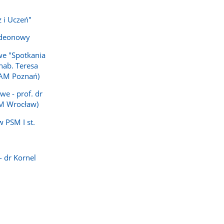
z i Uczeń"
rdeonowy
e "Spotkania
 hab. Teresa
AM Poznań)
we - prof. dr
AM Wrocław)
 PSM I st.
- dr Kornel