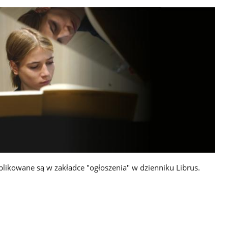
likowane są w zakładce "ogłoszenia" w dzienniku Librus.