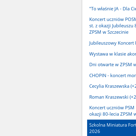
"To właśnie JA - Dla Ci
Koncert uczniów POSM I
st. z okazji Jubileuszu 
ZPSM w Szczecinie
Jubileuszowy Koncert
Wystawa w klasie ako
Dni otwarte w ZPSM w
CHOPIN - koncert mon
Cecylia Kraszewska (+
Roman Kraszewski (+
Koncert uczniów PSM I
okazji 80-lecia ZPSM w
Szkolna Miniatura Fo
2026