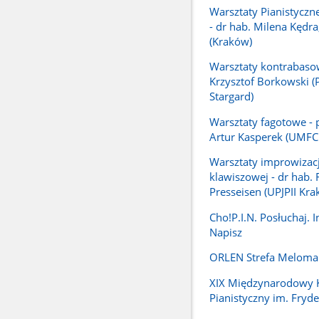
Warsztaty Pianistyczn
- dr hab. Milena Kędr
(Kraków)
Warsztaty kontrabaso
Krzysztof Borkowski (PS
Stargard)
Warsztaty fagotowe - p
Artur Kasperek (UMFC
Warsztaty improwizacj
klawiszowej - dr hab. F
Presseisen (UPJPII Kra
Cho!P.I.N. Posłuchaj. I
Napisz
ORLEN Strefa Meloma
XIX Międzynarodowy 
Pianistyczny im. Fryd