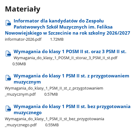
Materiały
Informator dla kandydatów do Zespołu
Państwowych Szkół Muzycznych im. Feliksa
Nowowiejskiego w Szczecinie na rok szkolny 2026/2027
informator-2026.pdf
1.72MB
Wymagania do klasy 1 POSM II st. oraz 3 PSM II st.
Wymagania​_do​_klasy​_1​_POSM​_II​_storaz​_3​_PSM​_II​_st.pdf
0.59MB
Wymagania do klasy 1 PSM II st. z przygotowaniem
muzycznym
Wymagania​_do​_klasy​_1​_PSM​_II​_st​_z​_przygotowaniem​
_muzycznym.pdf
0.57MB
Wymagania do klasy 1 PSM II st. bez przygotowania
muzycznego
Wymagania​_do​_klasy​_1​_PSM​_II​_st​_bez​_przygotowania​
_muzycznego.pdf
0.55MB