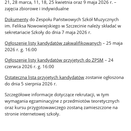
21, 28 marca, 11, 18, 25 kwietnia oraz 9 maja 2026 r. –
zajęcia zbiorowe i indywidualne
Dokumenty
do Zespołu Państwowych Szkół Muzycznych
im. Feliksa Nowowiejskiego w Szczecinie należy składać w
sekretariacie Szkoły do dnia 7 maja 2026 r.
Ogłoszenie listy kandydatów zakwalifikowanych
– 25 maja
2026 r. g. 16:00
Ogłoszenie listy kandydatów przyjętych do ZPSM
– 24
czerwca 2026 r. g. 16:00
Ostateczna lista przyjętych kandydatów
zostanie ogłoszona
do dnia 5 sierpnia 2026 r.
Szczegółowe informacje dotyczące rekrutacji, w tym
wymagania egzaminacyjne z przedmiotów teoretycznych
oraz kursu przygotowawczego zostaną zamieszczone na
stronie internetowej szkoły.