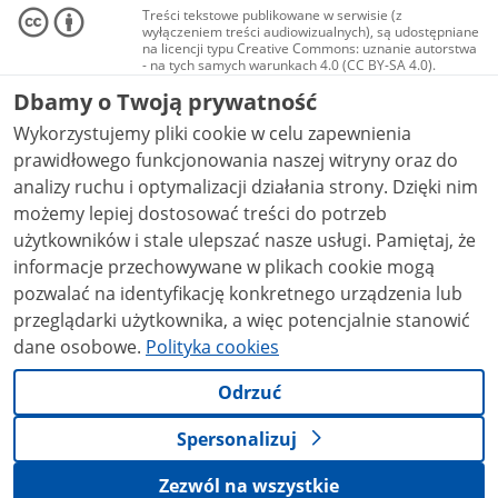
Treści tekstowe publikowane w serwisie (z
wyłączeniem treści audiowizualnych), są udostępniane
na licencji typu Creative Commons: uznanie autorstwa
- na tych samych warunkach 4.0 (CC BY-SA 4.0).
Materiały audiowizualne, w tym zdjęcia, materiały
Dbamy o Twoją prywatność
audio i wideo, są udostępniane na licencji typu
Creative Commons: uznanie autorstwa użycie
Wykorzystujemy pliki cookie w celu zapewnienia
niekomercyjne - bez utworów zależnych 4.0 (CC BY-
NC-ND 4.0), o ile nie jest to stwierdzone inaczej.
prawidłowego funkcjonowania naszej witryny oraz do
analizy ruchu i optymalizacji działania strony. Dzięki nim
możemy lepiej dostosować treści do potrzeb
użytkowników i stale ulepszać nasze usługi. Pamiętaj, że
informacje przechowywane w plikach cookie mogą
pozwalać na identyfikację konkretnego urządzenia lub
przeglądarki użytkownika, a więc potencjalnie stanowić
dane osobowe.
Polityka cookies
Odrzuć
Spersonalizuj
Zezwól na wszystkie