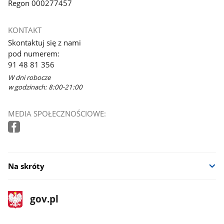
Regon 000277457
KONTAKT
Skontaktuj się z nami
pod numerem:
91 48 81 356
W dni robocze
w godzinach: 8:00-21:00
MEDIA SPOŁECZNOŚCIOWE:
Na skróty
stopka
Strona
gov.pl
gov.pl
główna