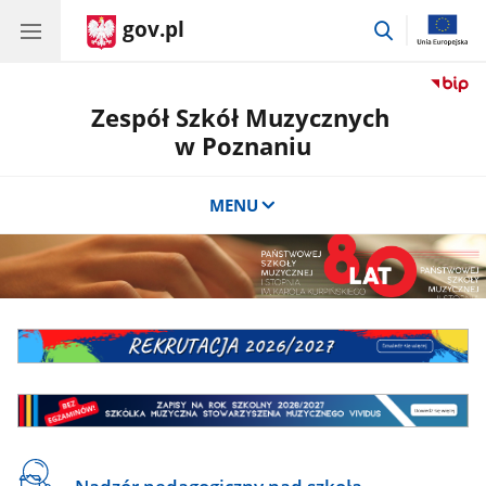
gov.pl
przejdź
do
wyszukiwar
Zespół Szkół Muzycznych
w Poznaniu
MENU
Rekrutacja
2026/2027
Szkółka
Muzyczna
Stowarzyszenia
Muzycznego