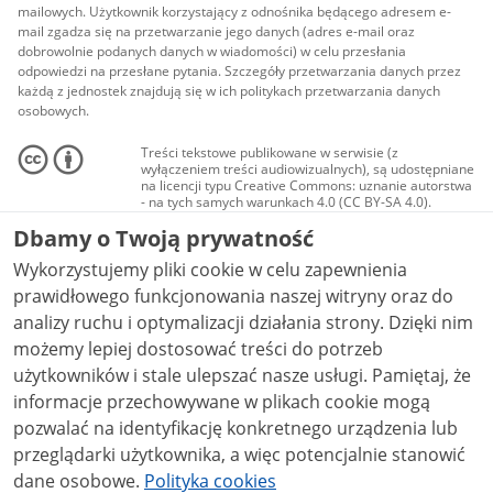
mailowych. Użytkownik korzystający z odnośnika będącego adresem e-
mail zgadza się na przetwarzanie jego danych (adres e-mail oraz
dobrowolnie podanych danych w wiadomości) w celu przesłania
odpowiedzi na przesłane pytania. Szczegóły przetwarzania danych przez
każdą z jednostek znajdują się w ich politykach przetwarzania danych
osobowych.
Treści tekstowe publikowane w serwisie (z
wyłączeniem treści audiowizualnych), są udostępniane
na licencji typu Creative Commons: uznanie autorstwa
- na tych samych warunkach 4.0 (CC BY-SA 4.0).
Materiały audiowizualne, w tym zdjęcia, materiały
Dbamy o Twoją prywatność
audio i wideo, są udostępniane na licencji typu
Creative Commons: uznanie autorstwa użycie
Wykorzystujemy pliki cookie w celu zapewnienia
niekomercyjne - bez utworów zależnych 4.0 (CC BY-
NC-ND 4.0), o ile nie jest to stwierdzone inaczej.
prawidłowego funkcjonowania naszej witryny oraz do
analizy ruchu i optymalizacji działania strony. Dzięki nim
możemy lepiej dostosować treści do potrzeb
użytkowników i stale ulepszać nasze usługi. Pamiętaj, że
informacje przechowywane w plikach cookie mogą
pozwalać na identyfikację konkretnego urządzenia lub
przeglądarki użytkownika, a więc potencjalnie stanowić
dane osobowe.
Polityka cookies