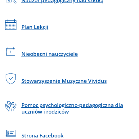
Nadzór pedagogiczny nad szkołą
Vividus
Plan Lekcji
Nieobecni nauczyciele
Stowarzyszenie Muzyczne Vividus
Pomoc psychologiczno-pedagogiczna dla
uczniów i rodziców
Strona Facebook