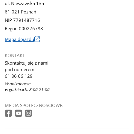
ul. Nieszawska 13a
61-021 Poznań
NIP 7791487716
Regon 000276788
Mapa dojazdu
Link
otworzy
KONTAKT
się
Skontaktuj się z nami
w
pod numerem:
nowym
61 86 66 129
oknie
W dni robocze
w godzinach: 8:00-21:00
MEDIA SPOŁECZNOŚCIOWE: