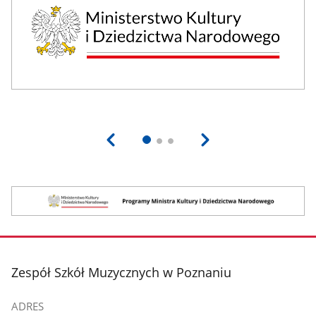
program
MKiDN
stopka
Zespół Szkół Muzycznych w Poznaniu
ADRES