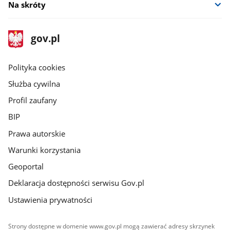
Na skróty
stopka
Strona
gov.pl
gov.pl
główna
gov.pl
Polityka cookies
Służba cywilna
Profil zaufany
BIP
Prawa autorskie
Warunki korzystania
Geoportal
Deklaracja dostępności serwisu Gov.pl
Ustawienia prywatności
Strony dostępne w domenie www.gov.pl mogą zawierać adresy skrzynek