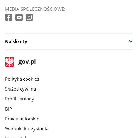
MEDIA SPOŁECZNOŚCIOWE:
Na skróty
stopka
Strona
gov.pl
gov.pl
główna
gov.pl
Polityka cookies
Służba cywilna
Profil zaufany
BIP
Prawa autorskie
Warunki korzystania