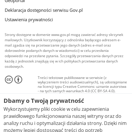
Geoportal
Deklaracja dostępności serwisu Gov.pl
Ustawienia prywatności
Strony dostępne w domenie www.gov.pl mogą zawierać adresy skrzynek
mailowych. Użytkownik korzystający z odnośnika będącego adresem e-
mail zgadza się na przetwarzanie jego danych (adres e-mail oraz
dobrowolnie podanych danych w wiadomości) w celu przesłania
odpowiedzi na przesłane pytania. Szczegóły przetwarzania danych przez
każdą z jednostek znajdują się w ich politykach przetwarzania danych
osobowych.
Treści tekstowe publikowane w serwisie (z
wyłączeniem treści audiowizualnych), są udostępniane
na licencji typu Creative Commons: uznanie autorstwa
- na tych samych warunkach 4.0 (CC BY-SA 4.0).
Materiały audiowizualne, w tym zdjęcia, materiały
Dbamy o Twoją prywatność
audio i wideo, są udostępniane na licencji typu
Creative Commons: uznanie autorstwa użycie
Wykorzystujemy pliki cookie w celu zapewnienia
niekomercyjne - bez utworów zależnych 4.0 (CC BY-
NC-ND 4.0), o ile nie jest to stwierdzone inaczej.
prawidłowego funkcjonowania naszej witryny oraz do
analizy ruchu i optymalizacji działania strony. Dzięki nim
możemy lepiej dostosować treści do potrzeb