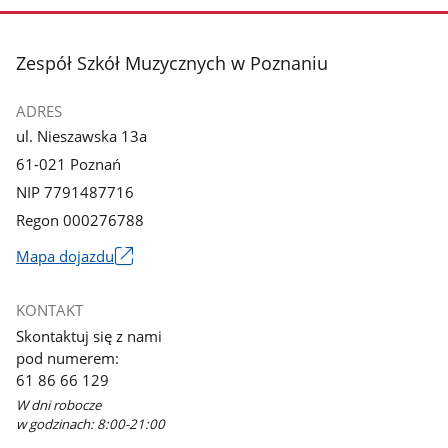
stopka
Zespół Szkół Muzycznych w Poznaniu
ADRES
ul. Nieszawska 13a
61-021 Poznań
NIP 7791487716
Regon 000276788
Mapa dojazdu
Link
otworzy
KONTAKT
się
Skontaktuj się z nami
w
pod numerem:
nowym
61 86 66 129
oknie
W dni robocze
w godzinach: 8:00-21:00