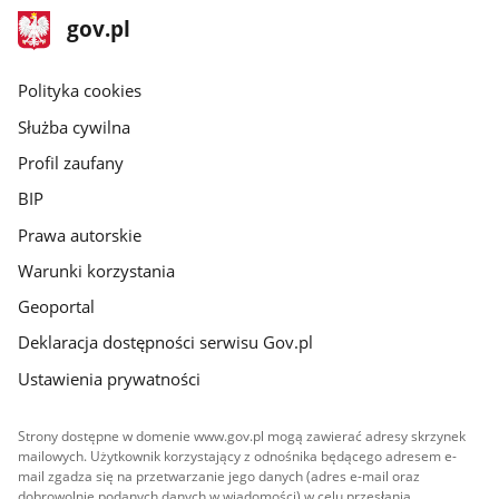
stopka
Strona
gov.pl
gov.pl
główna
gov.pl
Polityka cookies
Służba cywilna
Profil zaufany
BIP
Prawa autorskie
Warunki korzystania
Geoportal
Deklaracja dostępności serwisu Gov.pl
Ustawienia prywatności
Strony dostępne w domenie www.gov.pl mogą zawierać adresy skrzynek
mailowych. Użytkownik korzystający z odnośnika będącego adresem e-
mail zgadza się na przetwarzanie jego danych (adres e-mail oraz
dobrowolnie podanych danych w wiadomości) w celu przesłania