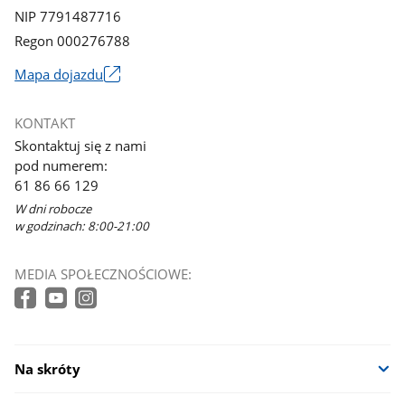
NIP 7791487716
Regon 000276788
Mapa dojazdu
Link
otworzy
KONTAKT
się
Skontaktuj się z nami
w
pod numerem:
nowym
61 86 66 129
oknie
W dni robocze
w godzinach: 8:00-21:00
MEDIA SPOŁECZNOŚCIOWE:
Na skróty