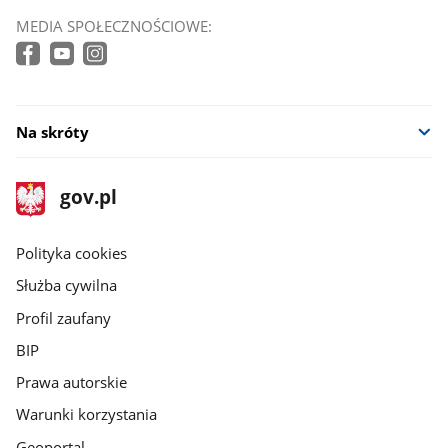
MEDIA SPOŁECZNOŚCIOWE:
Na skróty
stopka
Strona
gov.pl
gov.pl
główna
gov.pl
Polityka cookies
Służba cywilna
Profil zaufany
BIP
Prawa autorskie
Warunki korzystania
Geoportal