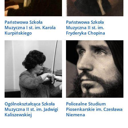
Państwowa Szkoła
Państwowa Szkoła
Muzyczna I st. im. Karola
Muzyczna II st. im.
Kurpińskiego
Fryderyka Chopina
Ogólnokształcąca Szkoła
Policealne Studium
Muzyczna II st. im. Jadwigi
Piosenkarskie im. Czesława
Kaliszewskiej
Niemena