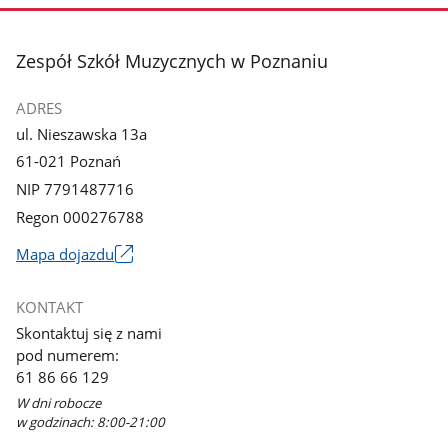
stopka
Zespół Szkół Muzycznych w Poznaniu
ADRES
ul. Nieszawska 13a
61-021 Poznań
NIP 7791487716
Regon 000276788
Mapa dojazdu
Link
otworzy
KONTAKT
się
Skontaktuj się z nami
w
pod numerem:
nowym
61 86 66 129
oknie
W dni robocze
w godzinach: 8:00-21:00