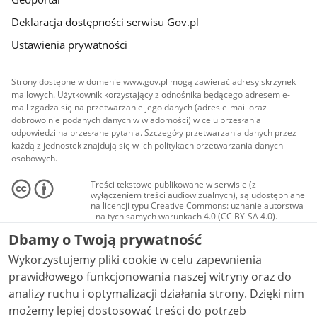
Deklaracja dostępności serwisu Gov.pl
Ustawienia prywatności
Strony dostępne w domenie www.gov.pl mogą zawierać adresy skrzynek
mailowych. Użytkownik korzystający z odnośnika będącego adresem e-
mail zgadza się na przetwarzanie jego danych (adres e-mail oraz
dobrowolnie podanych danych w wiadomości) w celu przesłania
odpowiedzi na przesłane pytania. Szczegóły przetwarzania danych przez
każdą z jednostek znajdują się w ich politykach przetwarzania danych
osobowych.
Treści tekstowe publikowane w serwisie (z
wyłączeniem treści audiowizualnych), są udostępniane
na licencji typu Creative Commons: uznanie autorstwa
- na tych samych warunkach 4.0 (CC BY-SA 4.0).
Materiały audiowizualne, w tym zdjęcia, materiały
Dbamy o Twoją prywatność
audio i wideo, są udostępniane na licencji typu
Creative Commons: uznanie autorstwa użycie
Wykorzystujemy pliki cookie w celu zapewnienia
niekomercyjne - bez utworów zależnych 4.0 (CC BY-
NC-ND 4.0), o ile nie jest to stwierdzone inaczej.
prawidłowego funkcjonowania naszej witryny oraz do
analizy ruchu i optymalizacji działania strony. Dzięki nim
możemy lepiej dostosować treści do potrzeb