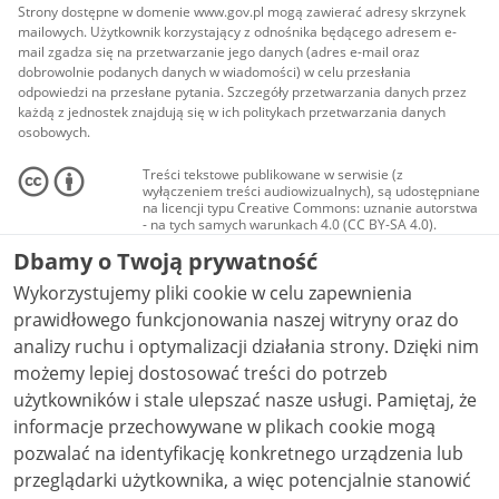
Strony dostępne w domenie www.gov.pl mogą zawierać adresy skrzynek
mailowych. Użytkownik korzystający z odnośnika będącego adresem e-
mail zgadza się na przetwarzanie jego danych (adres e-mail oraz
dobrowolnie podanych danych w wiadomości) w celu przesłania
odpowiedzi na przesłane pytania. Szczegóły przetwarzania danych przez
każdą z jednostek znajdują się w ich politykach przetwarzania danych
osobowych.
Treści tekstowe publikowane w serwisie (z
wyłączeniem treści audiowizualnych), są udostępniane
na licencji typu Creative Commons: uznanie autorstwa
- na tych samych warunkach 4.0 (CC BY-SA 4.0).
Materiały audiowizualne, w tym zdjęcia, materiały
Dbamy o Twoją prywatność
audio i wideo, są udostępniane na licencji typu
Creative Commons: uznanie autorstwa użycie
Wykorzystujemy pliki cookie w celu zapewnienia
niekomercyjne - bez utworów zależnych 4.0 (CC BY-
NC-ND 4.0), o ile nie jest to stwierdzone inaczej.
prawidłowego funkcjonowania naszej witryny oraz do
analizy ruchu i optymalizacji działania strony. Dzięki nim
możemy lepiej dostosować treści do potrzeb
użytkowników i stale ulepszać nasze usługi. Pamiętaj, że
informacje przechowywane w plikach cookie mogą
pozwalać na identyfikację konkretnego urządzenia lub
przeglądarki użytkownika, a więc potencjalnie stanowić