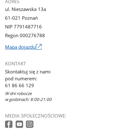
ADRES
ul. Nieszawska 13a
61-021 Poznań
NIP 7791487716
Regon 000276788
Mapa dojazdu
Link
otworzy
KONTAKT
się
Skontaktuj się z nami
w
pod numerem:
nowym
61 86 66 129
oknie
W dni robocze
w godzinach: 8:00-21:00
MEDIA SPOŁECZNOŚCIOWE: