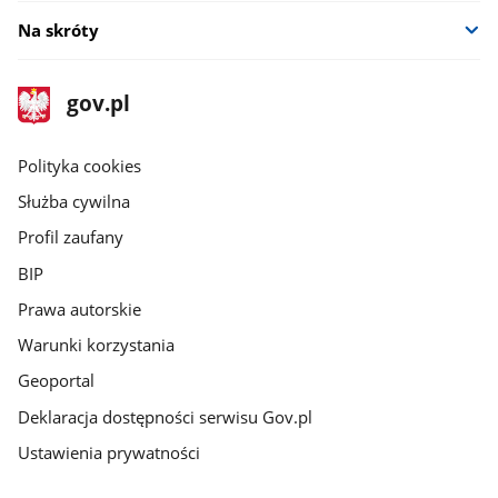
Na skróty
stopka
Strona
gov.pl
gov.pl
główna
gov.pl
Polityka cookies
Służba cywilna
Profil zaufany
BIP
Prawa autorskie
Warunki korzystania
Geoportal
Deklaracja dostępności serwisu Gov.pl
Ustawienia prywatności