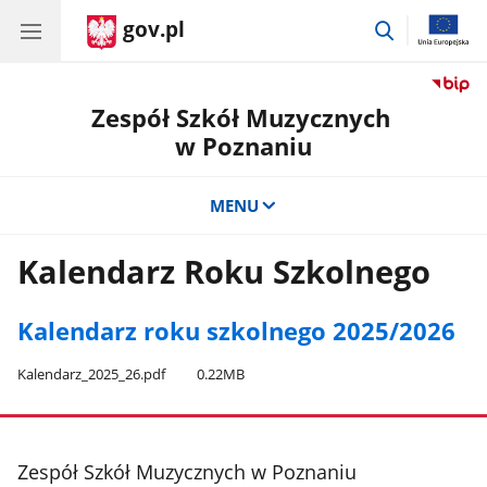
gov.pl
przejdź
do
wyszukiwar
Zespół Szkół Muzycznych
w Poznaniu
MENU
Kalendarz Roku Szkolnego
Kalendarz roku szkolnego 2025/2026
Rozmiar:
Kalendarz​_2025​_26.pdf
0.22MB
stopka
Zespół Szkół Muzycznych w Poznaniu