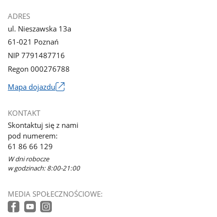
ADRES
ul. Nieszawska 13a
61-021 Poznań
NIP 7791487716
Regon 000276788
Mapa dojazdu
Link
otworzy
KONTAKT
się
Skontaktuj się z nami
w
pod numerem:
nowym
61 86 66 129
oknie
W dni robocze
w godzinach: 8:00-21:00
MEDIA SPOŁECZNOŚCIOWE: