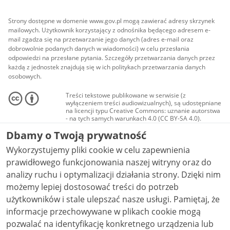
Strony dostępne w domenie www.gov.pl mogą zawierać adresy skrzynek
mailowych. Użytkownik korzystający z odnośnika będącego adresem e-
mail zgadza się na przetwarzanie jego danych (adres e-mail oraz
dobrowolnie podanych danych w wiadomości) w celu przesłania
odpowiedzi na przesłane pytania. Szczegóły przetwarzania danych przez
każdą z jednostek znajdują się w ich politykach przetwarzania danych
osobowych.
Treści tekstowe publikowane w serwisie (z
wyłączeniem treści audiowizualnych), są udostępniane
na licencji typu Creative Commons: uznanie autorstwa
- na tych samych warunkach 4.0 (CC BY-SA 4.0).
Materiały audiowizualne, w tym zdjęcia, materiały
Dbamy o Twoją prywatność
audio i wideo, są udostępniane na licencji typu
Creative Commons: uznanie autorstwa użycie
Wykorzystujemy pliki cookie w celu zapewnienia
niekomercyjne - bez utworów zależnych 4.0 (CC BY-
NC-ND 4.0), o ile nie jest to stwierdzone inaczej.
prawidłowego funkcjonowania naszej witryny oraz do
analizy ruchu i optymalizacji działania strony. Dzięki nim
możemy lepiej dostosować treści do potrzeb
użytkowników i stale ulepszać nasze usługi. Pamiętaj, że
informacje przechowywane w plikach cookie mogą
pozwalać na identyfikację konkretnego urządzenia lub