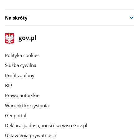
Na skróty
stopka
Strona
gov.pl
gov.pl
główna
gov.pl
Polityka cookies
Służba cywilna
Profil zaufany
BIP
Prawa autorskie
Warunki korzystania
Geoportal
Deklaracja dostępności serwisu Gov.pl
Ustawienia prywatności