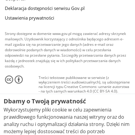
Deklaracja dostępności serwisu Gov.pl
Ustawienia prywatności
Strony dostępne w domenie www.gov.pl mogą zawierać adresy skrzynek
mailowych. Użytkownik korzystający z odnośnika będącego adresem e-
mail zgadza się na przetwarzanie jego danych (adres e-mail oraz
dobrowolnie podanych danych w wiadomości) w celu przesłania
odpowiedzi na przesłane pytania. Szczegóły przetwarzania danych przez
każdą z jednostek znajdują się w ich politykach przetwarzania danych
osobowych.
Treści tekstowe publikowane w serwisie (z
wyłączeniem treści audiowizualnych), są udostępniane
na licencji typu Creative Commons: uznanie autorstwa
- na tych samych warunkach 4.0 (CC BY-SA 4.0).
Materiały audiowizualne, w tym zdjęcia, materiały
Dbamy o Twoją prywatność
audio i wideo, są udostępniane na licencji typu
Creative Commons: uznanie autorstwa użycie
Wykorzystujemy pliki cookie w celu zapewnienia
niekomercyjne - bez utworów zależnych 4.0 (CC BY-
NC-ND 4.0), o ile nie jest to stwierdzone inaczej.
prawidłowego funkcjonowania naszej witryny oraz do
analizy ruchu i optymalizacji działania strony. Dzięki nim
możemy lepiej dostosować treści do potrzeb