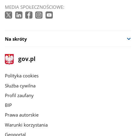
MEDIA SPOŁECZNOŚCIOWE:
Na skróty
stopka
Strona
gov.pl
gov.pl
główna
gov.pl
Polityka cookies
Służba cywilna
Profil zaufany
BIP
Prawa autorskie
Warunki korzystania
Geoportal