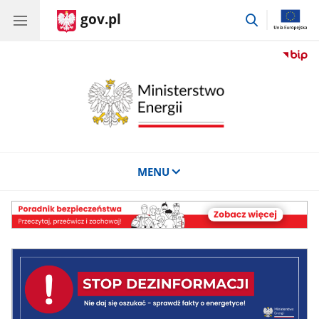
gov.pl
przejdź
do
wyszukiwar
MENU
poradnik
bezpieczeństwa
Stop
dezinformacji