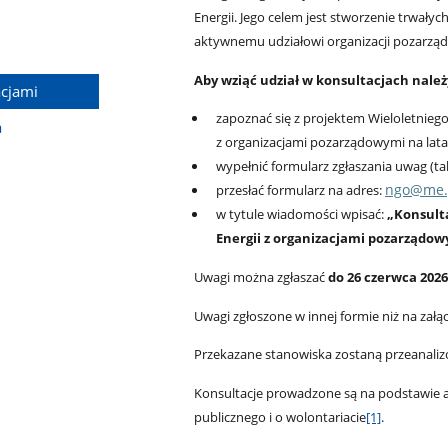
Energii. Jego celem jest stworzenie trwałyc
aktywnemu udziałowi organizacji pozarządo
Aby wziąć udział w konsultacjach należ
acjami
zapoznać się z projektem Wieloletnieg
a
z organizacjami pozarządowymi na lat
wypełnić formularz zgłaszania uwag (ta
ngo@me.
przesłać formularz na adres:
w tytule wiadomości wpisać:
„Konsult
Energii z organizacjami pozarządow
Uwagi można zgłaszać
do 26 czerwca 2026
Uwagi zgłoszone w innej formie niż na za
Przekazane stanowiska zostaną przeanali
Konsultacje prowadzone są na podstawie art
publicznego i o wolontariacie
[1]
.