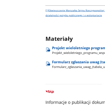
[1]Obwieszczenie Marszałka Sejmu Rzeczypospolitej P
działalności pożytku publicznego i o wolontariacie
Materiały
Projekt wieloletniego progra
Projekt​_wieloletniego​_programu​_wsp
Formularz zgłaszania uwag (t
Formularz​_zgłaszania​_uwag​_(tabela​_
Informacje o publikacji doku