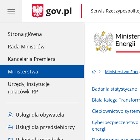
gov.pl
gov.pl
Serwis Rzeczypospolitej
gov.pl
Strona główna
Rada Ministrów
Kancelaria Premiera
Ministerstwa
Ministerstwo Energ
Urzędy, instytucje
Badania statystyczne
i placówki RP
Biała Księga Transform
Ciepłownictwo syste
Usługi dla obywatela
Cyberbezpieczeństwo 
Usługi dla przedsiębiorcy
energii
Usługi dla urzędnika
Dezinformacja w ener