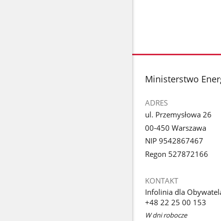
stopka
Ministerstwo Ener
ADRES
ul. Przemysłowa 26
00-450 Warszawa
NIP 9542867467
Regon 527872166
KONTAKT
Infolinia dla Obywatel
+48 22 25 00 153
W dni robocze