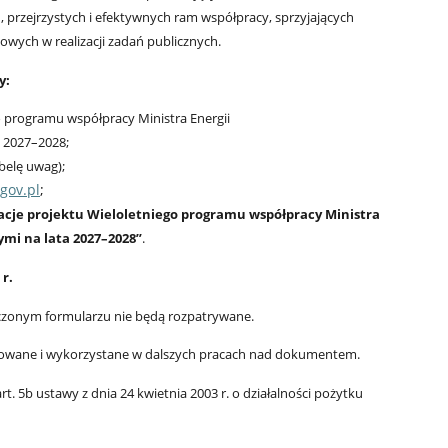
h, przejrzystych i efektywnych ram współpracy, sprzyjających
wych w realizacji zadań publicznych.
y:
o programu współpracy Ministra Energii
a 2027–2028;
belę uwag);
gov.pl
;
acje projektu Wieloletniego programu współpracy Ministra
ymi na lata 2027–2028”
.
 r.
łączonym formularzu nie będą rozpatrywane.
zowane i wykorzystane w dalszych pracach nad dokumentem.
. 5b ustawy z dnia 24 kwietnia 2003 r. o działalności pożytku