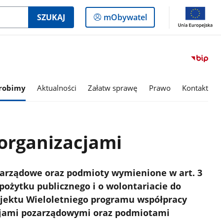
Logowanie
SZUKAJ
mObywatel
do
panelu
robimy
Aktualności
Załatw sprawę
Prawo
Kontakt
organizacjami
zarządowe oraz podmioty wymienione w art. 3
 pożytku publicznego i o wolontariacie do
ojektu Wieloletniego programu współpracy
acjami pozarządowymi oraz podmiotami