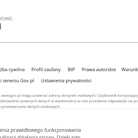
IOWE:
użba cywilna
Profil zaufany
BIP
Prawa autorskie
Warunki
i serwisu Gov.pl
Ustawienia prywatności
 www.gov.pl mogą zawierać adresy skrzynek mailowych. Użytkownik korzystający
dobrowolnie podanych danych w wiadomości) w celu przesłania odpowiedzi na prz
ach przetwarzania danych osobowych.
we publikowane w serwisie (z wyłączeniem treści audiowizualnych), są
 na licencji typu Creative Commons: uznanie autorstwa - na tych samych
 (CC BY-SA 4.0). Materiały audiowizualne, w tym zdjęcia, materiały audio i wideo
ienia prawidłowego funkcjonowania
ane na licencji typu Creative Commons: uznanie autorstwa użycie niekomercyjne 
ależnych 4.0 (CC BY-NC-ND 4.0), o ile nie jest to stwierdzone inaczej.
i działania strony. Dzięki nim