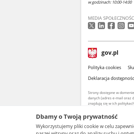
w godzinach: 10:00-14:00
MEDIA SPOŁECZNOŚC
stopka
Strona
gov.pl
gov.pl
główna
gov.pl
Polityka cookies
Sł
Deklaracja dostępnośc
Strony dostępne w domenie
danych (adres e-mail oraz 
znajdują się w ich polityk
Treści teksto
Dbamy o Twoją prywatność
udostępniane
warunkach 4.0
Wykorzystujemy pliki cookie w celu zapewn
są udostępni
bez utworów z
naszej witryny oraz do analizy ruchu i optymalizacj