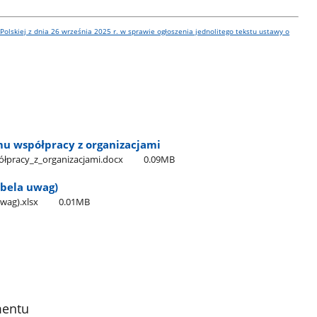
olskiej z dnia 26 września 2025 r. w sprawie ogłoszenia jednolitego tekstu ustawy o
mu współpracy z organizacjami
ółpracy​_z​_organizacjami.docx
0.09MB
abela uwag)
uwag).xlsx
0.01MB
mentu