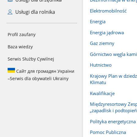
Elektromobilność
Usługi dla rolnika
Energia
Energia jądrowa
Profil zaufany
Gaz ziemny
Baza wiedzy
Górnictwo węgla kam
Serwis Służby Cywilnej
Hutnictwo
Сайт для громадян України
Krajowy Plan w dziedzi
–
Serwis dla obywateli Ukrainy
Klimatu
Kwalifikacje
Międzyresortowy Zesp
„zapadlisk i podtopień
Polityka energetyczna 
Pomoc Publiczna