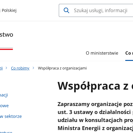
 Polskiej
O ministerstwie
Co 
ii
Co robimy
Współpraca z organizacjami
Współpraca z 
acji
Zapraszamy organizacje po
mowe
ust. 3 ustawy o działalności
w sektorze
udziału w konsultacjach pr
Ministra Energii z organiz
getyce