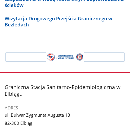
ścieków
Wizytacja Drogowego Przejścia Granicznego w
Bezledach
Logo
promujące
stopka
Graniczna Stacja Sanitarno-Epidemiologiczna w
Elblągu
ADRES
ul. Bulwar Zygmunta Augusta 13
82-300 Elbląg