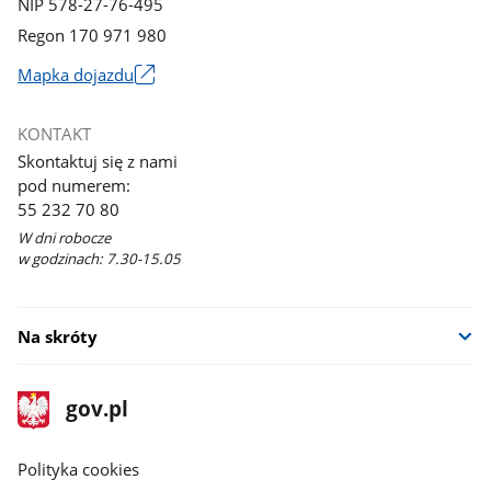
NIP 578-27-76-495
Regon 170 971 980
Mapka dojazdu
Link
otworzy
KONTAKT
się
Skontaktuj się z nami
w
pod numerem:
nowym
55 232 70 80
oknie
W dni robocze
w godzinach: 7.30-15.05
Na skróty
stopka
Strona
gov.pl
gov.pl
główna
gov.pl
Polityka cookies