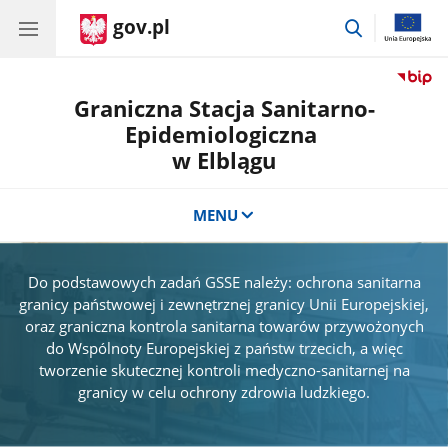
gov.pl
przejdź
do
wyszukiwar
Graniczna Stacja Sanitarno-
Epidemiologiczna
w Elblągu
MENU
Do podstawowych zadań GSSE należy: ochrona sanitarna
granicy państwowej i zewnętrznej granicy Unii Europejskiej,
oraz graniczna kontrola sanitarna towarów przywożonych
do Wspólnoty Europejskiej z państw trzecich, a więc
tworzenie skutecznej kontroli medyczno-sanitarnej na
granicy w celu ochrony zdrowia ludzkiego.