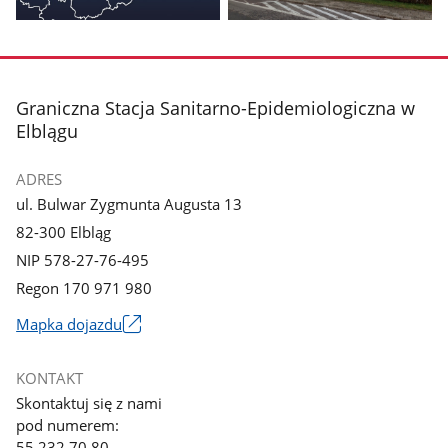
Pokaż
Pokaż
zdjęcie
zdjęcie
1
2
z
z
stopka
Graniczna Stacja Sanitarno-Epidemiologiczna w
galerii.
galerii.
Elblągu
ADRES
ul. Bulwar Zygmunta Augusta 13
82-300 Elbląg
NIP 578-27-76-495
Regon 170 971 980
Mapka dojazdu
Link
otworzy
KONTAKT
się
Skontaktuj się z nami
w
pod numerem:
nowym
55 232 70 80