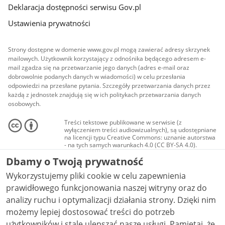
Deklaracja dostępności serwisu Gov.pl
Ustawienia prywatności
Strony dostępne w domenie www.gov.pl mogą zawierać adresy skrzynek
mailowych. Użytkownik korzystający z odnośnika będącego adresem e-
mail zgadza się na przetwarzanie jego danych (adres e-mail oraz
dobrowolnie podanych danych w wiadomości) w celu przesłania
odpowiedzi na przesłane pytania. Szczegóły przetwarzania danych przez
każdą z jednostek znajdują się w ich politykach przetwarzania danych
osobowych.
Treści tekstowe publikowane w serwisie (z
wyłączeniem treści audiowizualnych), są udostępniane
na licencji typu Creative Commons: uznanie autorstwa
- na tych samych warunkach 4.0 (CC BY-SA 4.0).
Materiały audiowizualne, w tym zdjęcia, materiały
Dbamy o Twoją prywatność
audio i wideo, są udostępniane na licencji typu
Creative Commons: uznanie autorstwa użycie
Wykorzystujemy pliki cookie w celu zapewnienia
niekomercyjne - bez utworów zależnych 4.0 (CC BY-
NC-ND 4.0), o ile nie jest to stwierdzone inaczej.
prawidłowego funkcjonowania naszej witryny oraz do
analizy ruchu i optymalizacji działania strony. Dzięki nim
możemy lepiej dostosować treści do potrzeb
użytkowników i stale ulepszać nasze usługi. Pamiętaj, że