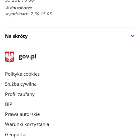
oknie
W dni robocze
w godzinach: 7.30-15.05
Na skróty
stopka
Strona
gov.pl
gov.pl
główna
gov.pl
Polityka cookies
Służba cywilna
Profil zaufany
BIP
Prawa autorskie
Warunki korzystania
Geoportal