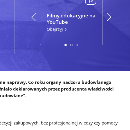
Filmy edukacyjne na
Poradnik
YouTube
kupując
Obejrzyj
Pobierz
owne naprawy. Co roku organy nadzoru budowlanego
łniało deklarowanych przez producenta właściwości
 budowlane”.
decyzji zakupowych, bez profesjonalnej wiedzy czy pomocy