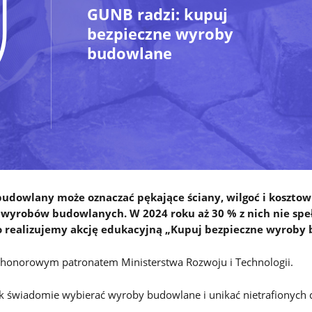
GUNB radzi: kupuj
bezpieczne wyroby
budowlane
budowlany może oznaczać pękające ściany, wilgoć i koszt
 wyrobów budowlanych. W 2024 roku aż 30 % z nich nie spe
o realizujemy akcję edukacyjną „Kupuj bezpieczne wyroby
 honorowym patronatem Ministerstwa Rozwoju i Technologii.
k świadomie wybierać wyroby budowlane i unikać nietrafionych 