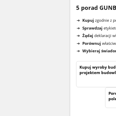
5 porad GUN
➔
Kupuj
zgodnie z 
➔
Sprawdzaj
etykie
➔
Żądaj
deklaracji w
➔
Porównuj
właściw
➔
Wybieraj świado
Kupuj wyroby bud
projektem budow
Por
pol