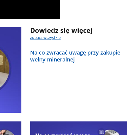
Dowiedz się więcej
zobacz wszystkie
Na co zwracać uwagę przy zakupie
wełny mineralnej