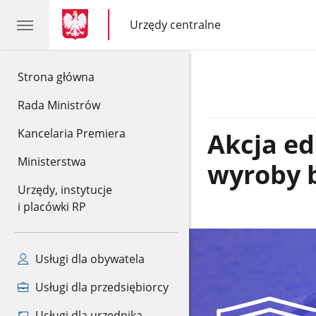
gov.pl
gov.pl
Urzędy centralne
gov.pl
Urzędy
centralne
gov.pl
Strona główna
Rada Ministrów
Kancelaria Premiera
Akcja e
Ministerstwa
wyroby 
Urzędy, instytucje
i placówki RP
Usługi dla obywatela
Usługi dla przedsiębiorcy
Usługi dla urzędnika