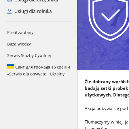
Usługi dla rolnika
Profil zaufany
Baza wiedzy
Serwis Służby Cywilnej
Сайт для громадян України
–
Serwis dla obywateli Ukrainy
Wprowadzenie
Źle dobrany wyrób 
do
badają setki próbek
akcji
użytkowych. Dlateg
Akcja odbywa się pod
Tłumaczymy w niej, ja
fachowców.