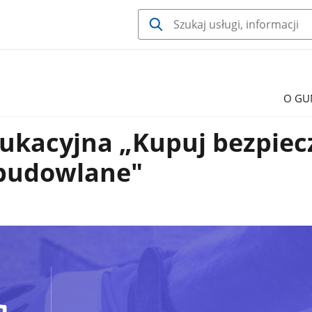
O GU
dukacyjna „Kupuj bezpiec
budowlane"