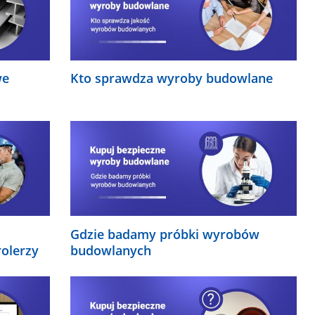
we
Kto sprawdza wyroby budowlane
Gdzie badamy próbki wyrobów
olerzy
budowlanych