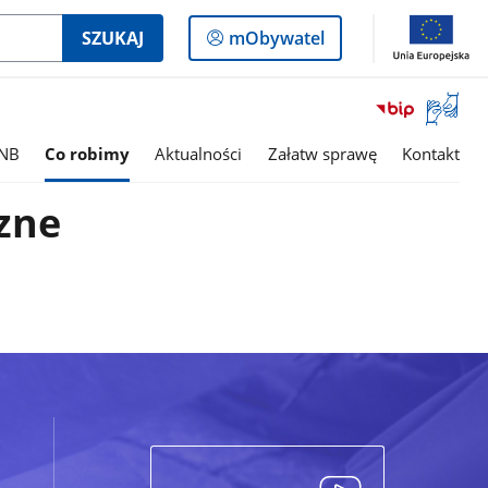
Logowanie
SZUKAJ
mObywatel
do
panelu
Otwórz
okno
z
NB
Co robimy
Aktualności
Załatw sprawę
Kontakt
tłumac
języka
zne
migowe