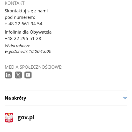
KONTAKT
Skontaktuj się z nami
pod numerem:
+ 48 22 661 94 54
Infolinia dla Obywatela
+48 22 295 51 28
W dni robocze
w godzinach: 10:00-13:00
MEDIA SPOŁECZNOŚCIOWE:
Na skróty
stopka
Strona
gov.pl
gov.pl
główna