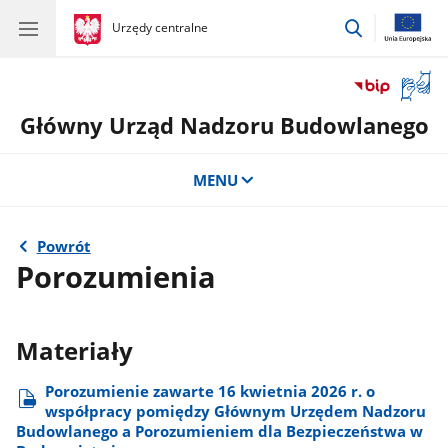
przejdź
gov.pl
Urzędy centralne
gov.pl
Urzędy
do
centralne
wyszukiwar
Otwór
okno
Główny Urząd Nadzoru Budowlanego
z
tłuma
języka
MENU
migow
Powrót
Porozumienia
Materiały
Porozumienie zawarte 16 kwietnia 2026 r. o
współpracy pomiędzy Głównym Urzędem Nadzoru
Budowlanego a Porozumieniem dla Bezpieczeństwa w