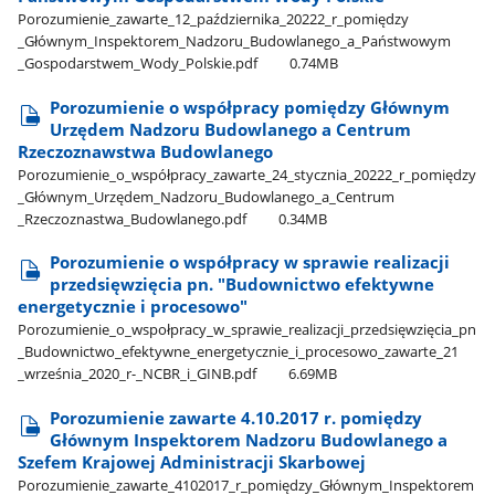
Porozumienie​_zawarte​_12​_października​_20222​_r​_pomiędzy​
_Głównym​_Inspektorem​_Nadzoru​_Budowlanego​_a​_Państwowym​
_Gospodarstwem​_Wody​_Polskie.pdf
0.74MB
Porozumienie o współpracy pomiędzy Głównym
Urzędem Nadzoru Budowlanego a Centrum
Rzeczoznawstwa Budowlanego
Porozumienie​_o​_współpracy​_zawarte​_24​_stycznia​_20222​_r​_pomiędzy​
_Głównym​_Urzędem​_Nadzoru​_Budowlanego​_a​_Centrum​
_Rzeczoznastwa​_Budowlanego.pdf
0.34MB
Porozumienie o współpracy w sprawie realizacji
przedsięwzięcia pn. "Budownictwo efektywne
energetycznie i procesowo"
Porozumienie​_o​_wspołpracy​_w​_sprawie​_realizacji​_przedsięwzięcia​_pn​
_Budownictwo​_efektywne​_energetycznie​_i​_procesowo​_zawarte​_21​
_września​_2020​_r-​_NCBR​_i​_GINB.pdf
6.69MB
Porozumienie zawarte 4.10.2017 r. pomiędzy
Głównym Inspektorem Nadzoru Budowlanego a
Szefem Krajowej Administracji Skarbowej
Porozumienie​_zawarte​_4102017​_r​_pomiędzy​_Głównym​_Inspektorem​