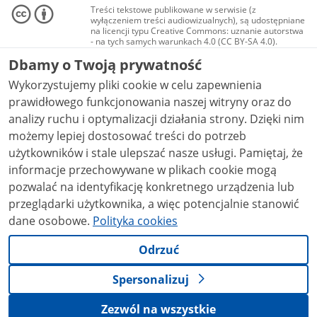
Treści tekstowe publikowane w serwisie (z
wyłączeniem treści audiowizualnych), są udostępniane
na licencji typu Creative Commons: uznanie autorstwa
- na tych samych warunkach 4.0 (CC BY-SA 4.0).
Materiały audiowizualne, w tym zdjęcia, materiały
Dbamy o Twoją prywatność
audio i wideo, są udostępniane na licencji typu
Creative Commons: uznanie autorstwa użycie
Wykorzystujemy pliki cookie w celu zapewnienia
niekomercyjne - bez utworów zależnych 4.0 (CC BY-
NC-ND 4.0), o ile nie jest to stwierdzone inaczej.
prawidłowego funkcjonowania naszej witryny oraz do
analizy ruchu i optymalizacji działania strony. Dzięki nim
możemy lepiej dostosować treści do potrzeb
użytkowników i stale ulepszać nasze usługi. Pamiętaj, że
informacje przechowywane w plikach cookie mogą
pozwalać na identyfikację konkretnego urządzenia lub
przeglądarki użytkownika, a więc potencjalnie stanowić
dane osobowe.
Polityka cookies
Odrzuć
Spersonalizuj
Zezwól na wszystkie