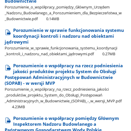
Budownictwie
Porozumienie​_o​_współpracy​_pomiędzy​_Głównym​_Urzędem​
_Nadzoru​_Budowlanego​_a​_Porozumieniem​_dla​_Bezpieczeństwa​_w​
_Budownictwie.pdf
0.14MB
Porozumienie w sprawie funkcjonowania systemu
koordynacji kontroli i nadzoru nad obiektami
jądrowymi
Porozumienie​_w​_sprawie​_funkcjonowania​_systemu​_koordynacji​
_kontroli​_i​_nadzoru​_nad​_obiektami​_jądrowymi.pdf
0.27MB
Porozumienie o współpracy na rzecz podniesienia
jakości produktów projektu System do Obsługi
Postępowań Administracyjnych w Budownictwie
(SOPAB) - w wersji MVP
Porozumienie​_o​_współpracy​_na​_rzecz​_podniesienia​_jakości​
_produktów​_projektu​_System​_do​_Obsługi​_Postępowań​
_Administracyjnych​_w​_Budownictwie​_(SOPAB)​_-​_w​_wersji​_MVP.pdf
4.23MB
Porozumienie o współpracy pomiędzy Głównym
Inspektorem Nadzoru Budowlanego a
Państwowym Gospodarstwem Wody Polskie