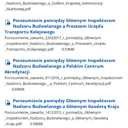
_Nadzoru​_Budowlanego​_a​_Szefem​_Krajowej​_Adminisracji​
_Skarbowej.pdf
Porozumienie pomiędzy Głównym Inspektorem
Nadzoru Budowlanego a Prezesem Urzędu
Transportu Kolejowego
Porozumienie​_zawarte​_22032017​_r​_pomiędzy​_Głównym​
_Inspektorem​_Nadzoru​_Budowlanego​_a​_Prezesem​_Urzędu​
_Transportu​_Kolejowego.pdf
0.53MB
Porozumienie pomiędzy Głównym Inspektorem
Nadzoru Budowlanego a Polskim Centrum
Akredytacji
Porozumienie​_zawarte​_9112016​_r​_pomiędzy​_Głównym​_Inspektorem​
_Nadzoru​_Budowlanego​_​_a​_Polskim​_Centrum​_Akredytacji.pdf
0.69MB
Porozumienie pomiędzy Głównym Inspektorem
Nadzoru Budowlanego a Głównym Geodetą Kraju
Porozumienie​_zawarte​_14122015​_r​_pomiędzy​_Głównym​
_Inspektorem​_Nadzoru​_Budowlanego​_a​_Głównym​_Geodetą​
_Kraju.pdf
0.58MB