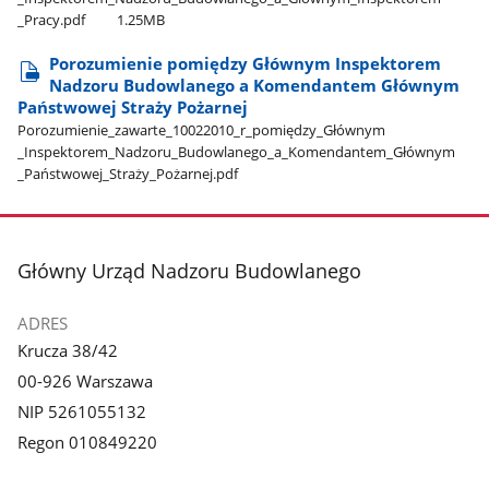
_Pracy.pdf
1.25MB
Porozumienie pomiędzy Głównym Inspektorem
Nadzoru Budowlanego a Komendantem Głównym
Państwowej Straży Pożarnej
Porozumienie​_zawarte​_10022010​_r​_pomiędzy​_Głównym​
_Inspektorem​_Nadzoru​_Budowlanego​_a​_Komendantem​_Głównym​
_Państwowej​_Straży​_Pożarnej.pdf
stopka
Główny Urząd Nadzoru Budowlanego
ADRES
Krucza 38/42
00-926 Warszawa
NIP 5261055132
Regon 010849220