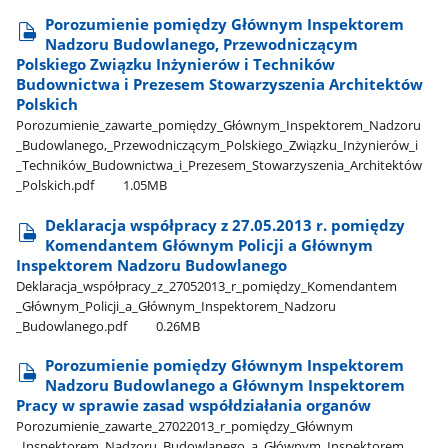
Porozumienie pomiędzy Głównym Inspektorem
Nadzoru Budowlanego, Przewodniczącym
Polskiego Związku Inżynierów i Techników
Budownictwa i Prezesem Stowarzyszenia Architektów
Polskich
Porozumienie​_zawarte​_pomiędzy​_Głównym​_Inspektorem​_Nadzoru​
_Budowlanego,​_Przewodniczącym​_Polskiego​_Związku​_Inżynierów​_i​
_Techników​_Budownictwa​_i​_Prezesem​_Stowarzyszenia​_Architektów​
_Polskich.pdf
1.05MB
Deklaracja współpracy z 27.05.2013 r. pomiędzy
Komendantem Głównym Policji a Głównym
Inspektorem Nadzoru Budowlanego
Deklaracja​_współpracy​_z​_27052013​_r​_pomiędzy​_Komendantem​
_Głównym​_Policji​_a​_Głównym​_Inspektorem​_Nadzoru​
_Budowlanego.pdf
0.26MB
Porozumienie pomiędzy Głównym Inspektorem
Nadzoru Budowlanego a Głównym Inspektorem
Pracy w sprawie zasad współdziałania organów
Porozumienie​_zawarte​_27022013​_r​_pomiędzy​_Głównym​
_Inspektorem​_Nadzoru​_Budowlanego​_a​_Głównym​_Inspektorem​