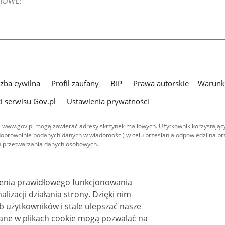
IOWE:
użba cywilna
Profil zaufany
BIP
Prawa autorskie
Warunki
i serwisu Gov.pl
Ustawienia prywatności
 www.gov.pl mogą zawierać adresy skrzynek mailowych. Użytkownik korzystający
dobrowolnie podanych danych w wiadomości) w celu przesłania odpowiedzi na prz
ach przetwarzania danych osobowych.
we publikowane w serwisie (z wyłączeniem treści audiowizualnych), są
 na licencji typu Creative Commons: uznanie autorstwa - na tych samych
 (CC BY-SA 4.0). Materiały audiowizualne, w tym zdjęcia, materiały audio i wideo
ienia prawidłowego funkcjonowania
ane na licencji typu Creative Commons: uznanie autorstwa użycie niekomercyjne 
ależnych 4.0 (CC BY-NC-ND 4.0), o ile nie jest to stwierdzone inaczej.
i działania strony. Dzięki nim
 użytkowników i stale ulepszać nasze