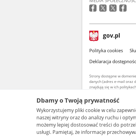
MEDIA SPOŁECZNOŚC
stopka
Strona
gov.pl
gov.pl
główna
gov.pl
Polityka cookies
Sł
Deklaracja dostępnośc
Strony dostępne w domenie
danych (adres e-mail oraz 
znajdują się w ich polityk
Treści teksto
Dbamy o Twoją prywatność
udostępniane
warunkach 4.0
Wykorzystujemy pliki cookie w celu zapewn
są udostępni
bez utworów z
naszej witryny oraz do analizy ruchu i optymalizacj
możemy lepiej dostosować treści do potrzeb
usługi. Pamiętaj, że informacje przechowywane w plikach cookie mogą pozwalać na