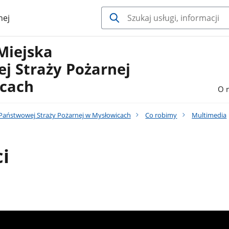
nej
Miejska
j Straży Pożarnej
cach
O 
aństwowej Straży Pożarnej w Mysłowicach
Co robimy
Multimedia
ci