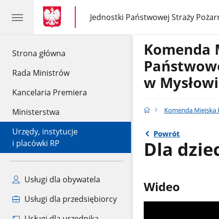
gov.pl
gov.pl
Jednostki Państwowej Straży Pożar
gov.pl
Jednostki
Państwowej
Straży
Komenda 
Pożarnej
gov.pl
Strona główna
Państwowe
Rada Ministrów
w Mysłowi
Kancelaria Premiera
Komenda Miejska P
Ministerstwa
Urzędy, instytucje
Powrót
Dla dzie
i placówki RP
Usługi dla obywatela
Wideo
Usługi dla przedsiębiorcy
Usługi dla urzędnika