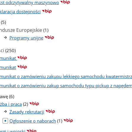
kst odczytywalny maszynowo
klaracja dostępności
liczba
(5)
podstron
liczba
ndusze Europejskie
(1)
podstron
Programy unijne
liczba
ci
(250)
podstron
munikat
munikat
munikat o zamówieniu zakupu lekkiego samochodu kwatermistr
munikat o zamówieniu zakup samochodu typu pickup z napęde
liczba
rawę
(6)
podstron
liczba
żba i praca
(2)
podstron
Zasady rekrutacji
liczba
Ogłoszenie o naborach
(1)
podstron
rgi i wnioski