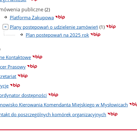
liczba
mówenia publiczne
(2)
podstron
Platforma Zakupowa
liczba
Plany postępowań o udzielenie zamówień
(1)
podstron
Plan postępowań na 2025 rok
czba
)
dstron
ne Kontaktowe
icer Prasowy
retariat
tycje
ordynator dostępności
anowisko Kierowania Komendanta Miejskiego w Mysłowicach
ntakt do poszczególnych komórek organizacyjnych