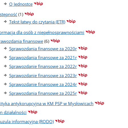
O Jednostce
liczba
stępność
(1)
podstron
Tekst łatwy do czytania (ETR)
formacja dla osób z niepełnosprawnościami
liczba
rawozdania finansowe
(6)
podstron
Sprawozdania finansowe za 2020r
Sprawozdania finansowe za 2021r
Sprawozdanie finansowe za 2022r
Sprawozdanie finansowe za 2023r
Sprawozdanie finansowe za 2024r
Sprawozdania finansowe za 2025r
lityka antykorupcyjna w KM PSP w Mysłowicach
n działalności
auzula informacyjna (RODO)