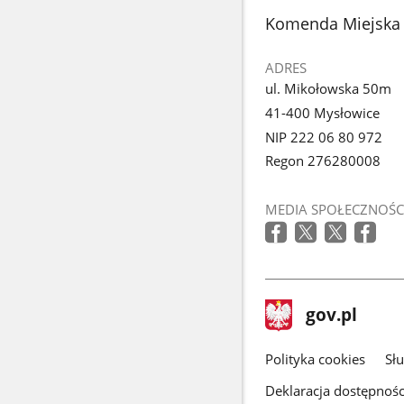
stopka
Komenda Miejska 
ADRES
ul. Mikołowska 50m
41-400 Mysłowice
NIP 222 06 80 972
Regon 276280008
MEDIA SPOŁECZNOŚC
stopka
Strona
gov.pl
gov.pl
główna
gov.pl
Polityka cookies
Sł
Deklaracja dostępnośc