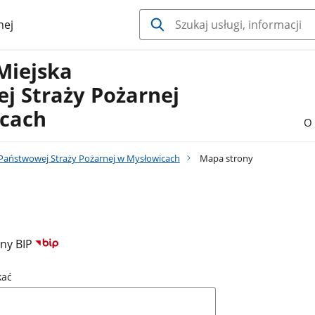
nej
Miejska
j Straży Pożarnej
cach
O 
aństwowej Straży Pożarnej w Mysłowicach
Mapa strony
ony BIP
kać