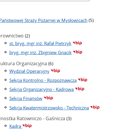
liczba
Państwowej Straży Pożarnej w Mysłowicach
(5)
podstron
ba
stron
liczba
erownictwo
(2)
podstron
st. bryg. mgr inż. Rafał Pietrzyk
bryg. mgr inż. Zbigniew Gnacik
liczba
ruktura Organizacyjna
(6)
podstron
Wydział Operacyjny
Sekcja Kontrolno - Rozpoznawcza
Sekcja Organizacyjno - Kadrowa
Sekcja Finansów
Sekcja Kwatermistrzowsko - Techniczna
liczba
dnostka Ratowniczo - Gaśnicza
(3)
podstron
Kadra