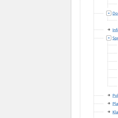
Do
In
Sp
Po
Pla
Kl