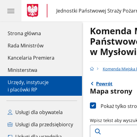
gov.pl
gov.pl
Jednostki Państwowej Straży Pożar
gov.pl
Jednostki
Państwowej
Straży
Komenda 
Pożarnej
gov.pl
Strona główna
Państwowe
Rada Ministrów
w Mysłowi
Kancelaria Premiera
Komenda Miejska P
Ministerstwa
Urzędy, instytucje
Powrót
i placówki RP
Mapa strony
Pokaż tylko str
Usługi dla obywatela
Wpisz tekst aby wyszu
Usługi dla przedsiębiorcy
Usługi dla urzędnika