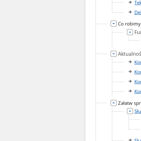
Te
De
Co robimy
Fu
Aktualnoś
Ko
Ko
Ko
Ko
Załatw sp
Słu
Ska