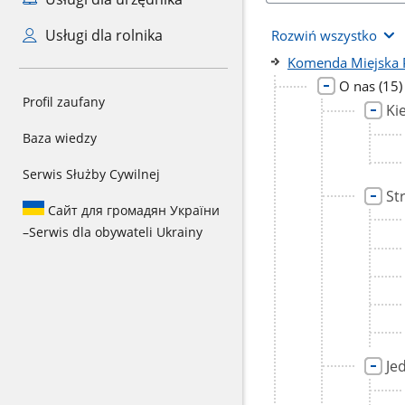
Usługi dla rolnika
Rozwiń wszystko
Komenda Miejska 
licz
O nas
(15)
Profil zaufany
pod
Ki
Baza wiedzy
Serwis Służby Cywilnej
St
Сайт для громадян України
–
Serwis dla obywateli Ukrainy
Je