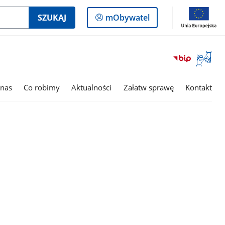
Logowanie
SZUKAJ
mObywatel
do
panelu
Otwórz
okno
z
tłumac
nas
Co robimy
Aktualności
Załatw sprawę
Kontakt
języka
migowe