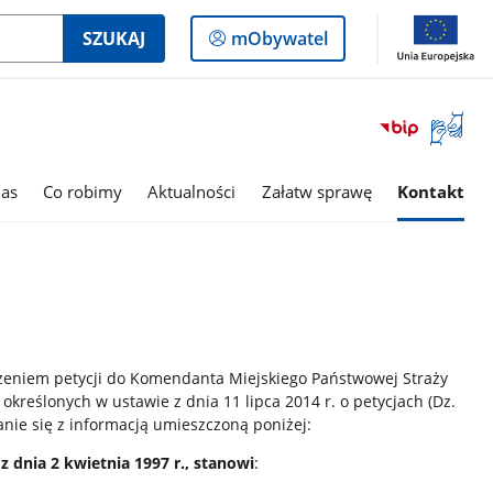
Logowanie
SZUKAJ
mObywatel
do
panelu
Otwórz
okno
z
tłumac
as
Co robimy
Aktualności
Załatw sprawę
Kontakt
języka
migowe
żeniem petycji do Komendanta Miejskiego Państwowej Straży
kreślonych w ustawie z dnia 11 lipca 2014 r. o petycjach (Dz.
anie się z informacją umieszczoną poniżej:
z dnia 2 kwietnia 1997 r., stanowi
: