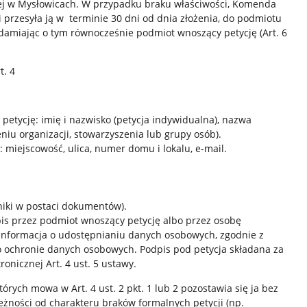
ej w Mysłowicach. W przypadku braku właściwości, Komenda
 przesyła ją w terminie 30 dni od dnia złożenia, do podmiotu
adamiając o tym równocześnie podmiot wnoszący petycję (Art. 6
t. 4
etycję: imię i nazwisko (petycja indywidualna), nazwa
niu organizacji, stowarzyszenia lub grupy osób).
 miejscowość, ulica, numer domu i lokalu, e-mail.
niki w postaci dokumentów).
pis przez podmiot wnoszący petycję albo przez osobę
informacja o udostępnianiu danych osobowych, zgodnie z
 o ochronie danych osobowych. Podpis pod petycja składana za
onicznej Art. 4 ust. 5 ustawy.
tórych mowa w Art. 4 ust. 2 pkt. 1 lub 2 pozostawia się ja bez
ależności od charakteru braków formalnych petycji (np.