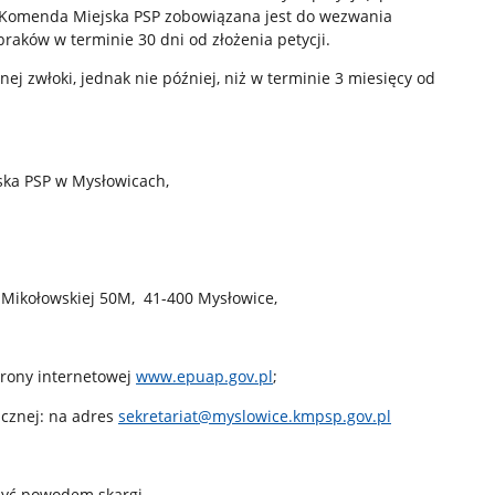
 Komenda Miejska PSP zobowiązana jest do wezwania
raków w terminie 30 dni od złożenia petycji.
nej zwłoki, jednak nie później, niż w terminie 3 miesięcy od
ska PSP w Mysłowicach,
 przy ul. Mikołowskiej 50M, 41-400 Mysłowice,
rony internetowej
www.epuap.gov.pl
;
icznej: na adres
sekretariat@myslowice.kmpsp.gov.pl
być powodem skargi.