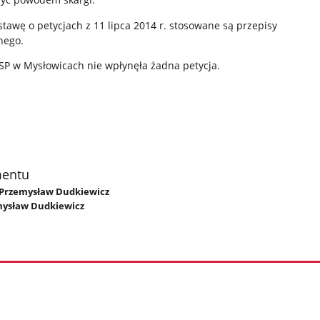
awę o petycjach z 11 lipca 2014 r. stosowane są przepisy
nego.
SP w Mysłowicach nie wpłynęła żadna petycja.
mentu
p. Przemysław Dudkiewicz
mysław Dudkiewicz