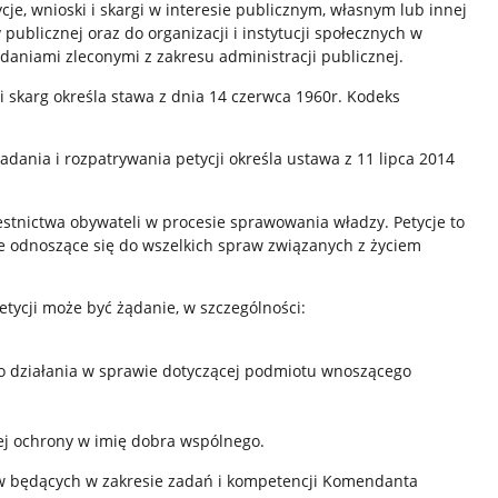
e, wnioski i skargi w interesie publicznym, własnym lub innej
publicznej oraz do organizacji i instytucji społecznych w
aniami zleconymi z zakresu administracji publicznej.
i skarg określa stawa z dnia 14 czerwca 1960r. Kodeks
adania i rozpatrywania petycji określa ustawa z 11 lipca 2014
stnictwa obywateli w procesie sprawowania władzy. Petycje to
e odnoszące się do wszelkich spraw związanych z życiem
etycji może być żądanie, w szczególności:
go działania w sprawie dotyczącej podmiotu wnoszącego
j ochrony w imię dobra wspólnego.
aw będących w zakresie zadań i kompetencji Komendanta