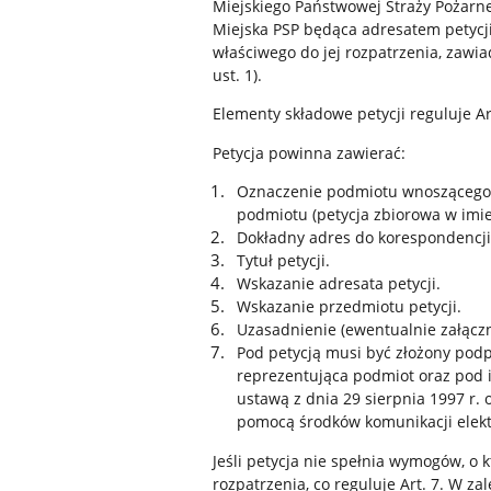
Miejskiego Państwowej Straży Pożarn
Miejska PSP będąca adresatem petycji
właściwego do jej rozpatrzenia, zawi
ust. 1).
Elementy składowe petycji reguluje Ar
Petycja powinna zawierać:
Oznaczenie podmiotu wnoszącego p
podmiotu (petycja zbiorowa w imie
Dokładny adres do korespondencji:
Tytuł petycji.
Wskazanie adresata petycji.
Wskazanie przedmiotu petycji.
Uzasadnienie (ewentualnie załącz
Pod petycją musi być złożony pod
reprezentująca podmiot oraz pod 
ustawą z dnia 29 sierpnia 1997 r.
pomocą środków komunikacji elektr
Jeśli petycja nie spełnia wymogów, o k
rozpatrzenia, co reguluje Art. 7. W z