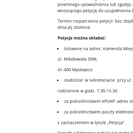
pisemnego upoważnienia lub zgody),
wnoszącego petycję do uzupełnienia b
Termin rozpatrzenia petycji: bez zbęd
dnia jej złożenia.
Petycje można składać:
listownie na adres: Komenda Miej
ul. Mikołowska 50M,
41-400 Mysłowice
osobiście: w sekretariacie
codziennie w godz. 7.30-15.30
za pośrednictwem ePUAP: adres st
za pośrednictwem poczty elektron
z zaznaczeniem w tytule „Petycja”
Sposób załatwienia petycji nie może 