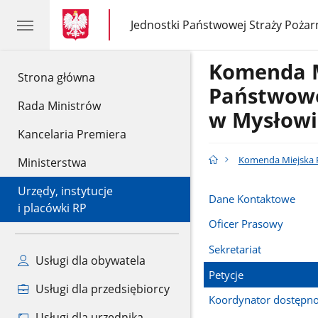
gov.pl
gov.pl
Jednostki Państwowej Straży Pożar
gov.pl
Jednostki
Państwowej
Straży
Komenda 
Pożarnej
gov.pl
Strona główna
Państwowe
Rada Ministrów
w Mysłowi
Kancelaria Premiera
Komenda Miejska P
Ministerstwa
Urzędy, instytucje
Dane Kontaktowe
i placówki RP
Oficer Prasowy
Sekretariat
Usługi dla obywatela
Petycje
Usługi dla przedsiębiorcy
Koordynator dostępno
Usługi dla urzędnika