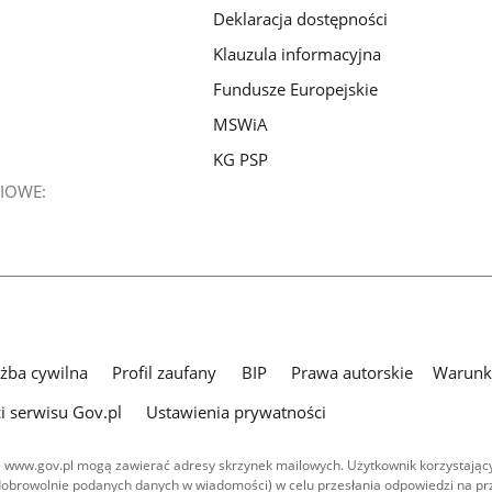
Deklaracja dostępności
Klauzula informacyjna
Fundusze Europejskie
MSWiA
KG PSP
IOWE:
użba cywilna
Profil zaufany
BIP
Prawa autorskie
Warunki
i serwisu Gov.pl
Ustawienia prywatności
 www.gov.pl mogą zawierać adresy skrzynek mailowych. Użytkownik korzystający
dobrowolnie podanych danych w wiadomości) w celu przesłania odpowiedzi na prz