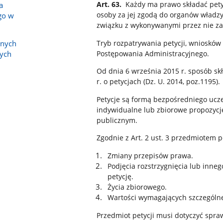
Art. 63.
Każdy ma prawo składać petycj
a
osoby za jej zgodą do organów władzy 
go w
związku z wykonywanymi przez nie zad
Tryb rozpatrywania petycji, wniosków 
lnych
Postępowania Administracyjnego.
ych
Od dnia 6 września 2015 r. sposób skł
r. o petycjach (Dz. U. 2014, poz.1195).
Petycje są formą bezpośredniego ucze
indywidualne lub zbiorowe propozycj
publicznym.
Zgodnie z Art. 2 ust. 3 przedmiotem p
Zmiany przepisów prawa.
Podjęcia rozstrzygnięcia lub inne
petycję.
Życia zbiorowego.
Wartości wymagających szczególne
Przedmiot petycji musi dotyczyć spr