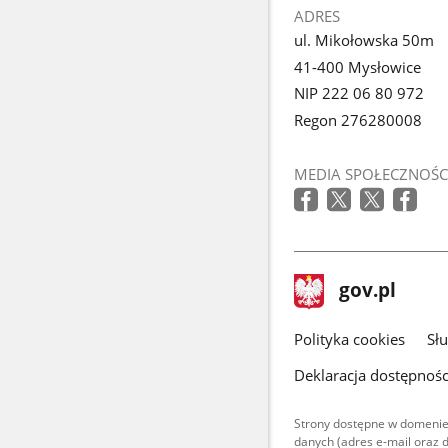
ADRES
ul. Mikołowska 50m
41-400 Mysłowice
NIP 222 06 80 972
Regon 276280008
MEDIA SPOŁECZNOŚC
stopka
Strona
gov.pl
gov.pl
główna
gov.pl
Polityka cookies
Sł
Deklaracja dostępnośc
Strony dostępne w domenie
danych (adres e-mail oraz 