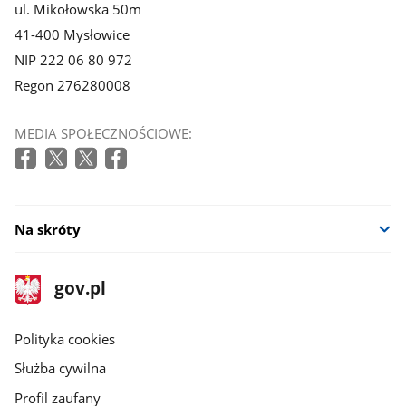
ul. Mikołowska 50m
41-400 Mysłowice
NIP 222 06 80 972
Regon 276280008
MEDIA SPOŁECZNOŚCIOWE:
Na skróty
stopka
Strona
gov.pl
gov.pl
główna
gov.pl
Polityka cookies
Służba cywilna
Profil zaufany