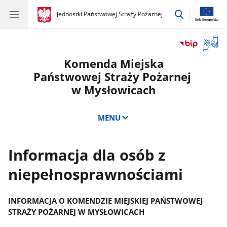
przejdź
gov.pl
Jednostki Państwowej Straży Pożarnej
gov.pl
Jednostki
do
Państwowej
wyszukiwar
Straży
Otwór
Pożarnej
okno
Komenda Miejska
z
tłuma
Państwowej Straży Pożarnej
języka
w Mysłowicach
migow
MENU
Informacja dla osób z
niepełnosprawnościami
INFORMACJA O KOMENDZIE MIEJSKIEJ PAŃSTWOWEJ
STRAŻY POŻARNEJ W MYSŁOWICACH