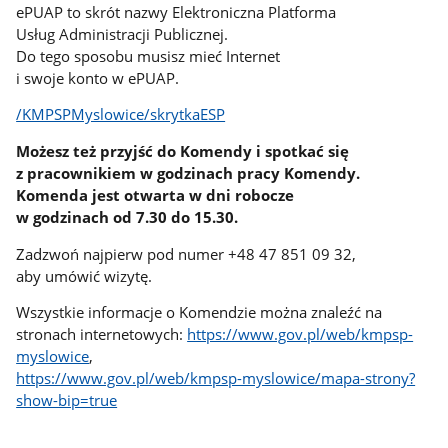
ePUAP to skrót nazwy Elektroniczna Platforma
Usług Administracji Publicznej.
Do tego sposobu musisz mieć Internet
i swoje konto w ePUAP.
/KMPSPMyslowice/skrytkaESP
Możesz też przyjść do Komendy i spotkać się
z pracownikiem w godzinach pracy Komendy.
Komenda jest otwarta w dni robocze
w godzinach od 7.30 do 15.30.
Zadzwoń najpierw pod numer +48 47 851 09 32,
aby umówić wizytę.
Wszystkie informacje o Komendzie można znaleźć na
stronach internetowych:
https://www.gov.pl/web/kmpsp-
myslowice
,
https://www.gov.pl/web/kmpsp-myslowice/mapa-strony?
show-bip=true