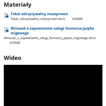
Materiały
Tekst odczytywalny maszynowo
Tekst​_odczytywalny​_maszynowo.docx
0.02MB
Wniosek o zapewnienie usługi tlumacza języka
migowego
Wniosek​_o​_zapewnienie​_usługi​_tłumacza​_języka​_migowego.docx
0.05MB
Wideo