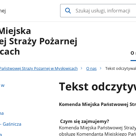
nej
Miejska
j Straży Pożarnej
cach
O 
aństwowej Straży Pożarnej w Mysłowicach
O nas
Tekst odczytyw
Tekst odczyt
 w
Komenda Miejska Państwowej Str
na
Czym się zajmujemy?
- Gaśnicza
Komenda Miejska Państwowej Straży
obsługę Komendanta Miejskiego Pańs
a