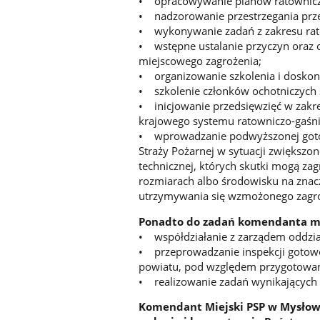
• opracowywanie planów ratownicz
• nadzorowanie przestrzegania prz
• wykonywanie zadań z zakresu rat
• wstępne ustalanie przyczyn oraz o
miejscowego zagrożenia;
• organizowanie szkolenia i doskon
• szkolenie członków ochotniczych 
• inicjowanie przedsięwzięć w zakre
krajowego systemu ratowniczo-gaśni
• wprowadzanie podwyższonej goto
Straży Pożarnej w sytuacji zwiększo
technicznej, których skutki mogą zag
rozmiarach albo środowisku na znac
utrzymywania się wzmożonego zagr
Ponadto do zadań komendanta mie
• współdziałanie z zarządem oddzia
• przeprowadzanie inspekcji gotowo
powiatu, pod względem przygotowani
• realizowanie zadań wynikających 
Komendant Miejski PSP w Mysłowi