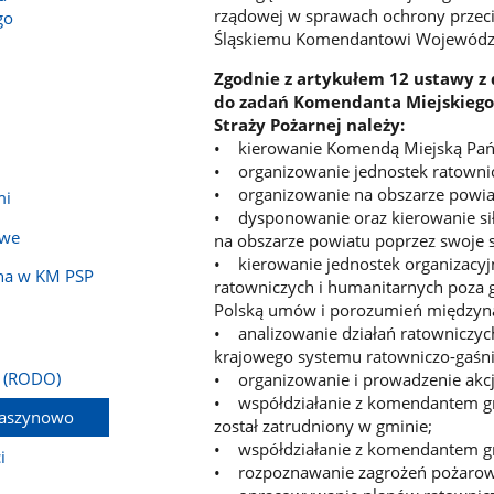
rządowej w sprawach ochrony przec
go
Śląskiemu Komendantowi Wojewódzk
Zgodnie z artykułem 12 ustawy z d
do zadań Komendanta Miejskieg
Straży Pożarnej należy:
• kierowanie Komendą Miejską Pańs
• organizowanie jednostek ratownic
• organizowanie na obszarze powia
mi
• dysponowanie oraz kierowanie sił
owe
na obszarze powiatu poprzez swoje 
• kierowanie jednostek organizacyj
jna w KM PSP
ratowniczych i humanitarnych poza 
Polską umów i porozumień międzyn
• analizowanie działań ratowniczy
krajowego systemu ratowniczo-gaśni
a (RODO)
• organizowanie i prowadzenie akcji
• współdziałanie z komendantem gm
maszynowo
został zatrudniony w gminie;
• współdziałanie z komendantem gm
i
• rozpoznawanie zagrożeń pożarowy