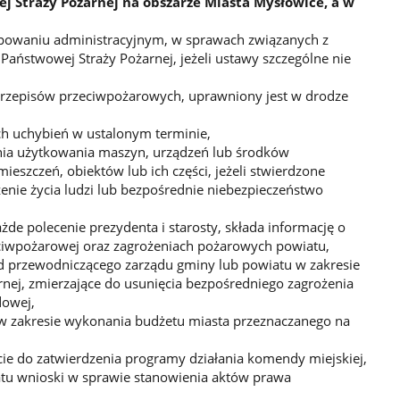
j Straży Pożarnej na obszarze Miasta Mysłowice, a w
owaniu administracyjnym, w sprawach związanych z
aństwowej Straży Pożarnej, jeżeli ustawy szczególne nie
przepisów przeciwpożarowych, uprawniony jest w drodze
h uchybień w ustalonym terminie,
nia użytkowania maszyn, urządzeń lub środków
ieszczeń, obiektów lub ich części, jeżeli stwierdzone
ie życia ludzi lub bezpośrednie niebezpieczeństwo
de polecenie prezydenta i starosty, składa informację o
ciwpożarowej oraz zagrożeniach pożarowych powiatu,
 przewodniczącego zarządu gminy lub powiatu w zakresie
nej, zmierzające do usunięcia bezpośredniego zagrożenia
dowej,
w zakresie wykonania budżetu miasta przeznaczanego na
ie do zatwierdzenia programy działania komendy miejskiej,
atu wnioski w sprawie stanowienia aktów prawa