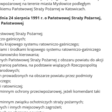
iwpożarowej na terenie miasta Mysłowice podległym
iemu Państwowej Straży Pożarnej w Katowicach.
nia 24 sierpnia 1991 r. o Państwowej Straży Pożarnej,
o Państwowej
twowej Straży Pożarnej;
zo-gaśniczych;
tu krajowego systemu ratowniczo-gaśniczego;
ami i środkami krajowego systemu ratowniczo-gaśniczego
stanowisko kierowania;
nych Państwowej Straży Pożarnej z obszaru powiatu do akcji
granicę państwa, na podstawie wiążących Rzeczpospolitą
arodowych;
ch prowadzonych na obszarze powiatu przez podmioty
czego;
 ratowniczej;
innym ochrony przeciwpożarowej, jeżeli komendant taki
innym związku ochotniczych straży pożarnych;
ch i innych miejscowych zagrożeń;