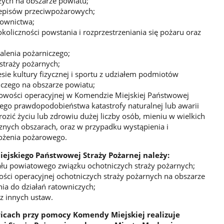
ych na obszarze powiatu;
episów przeciwpożarowych;
ownictwa;
koliczności powstania i rozprzestrzeniania się pożaru oraz
alenia pożarniczego;
straży pożarnych;
sie kultury fizycznej i sportu z udziałem podmiotów
czego na obszarze powiatu;
wości operacyjnej w Komendzie Miejskiej Państwowej
nego prawdopodobieństwa katastrofy naturalnej lub awarii
rozić życiu lub zdrowiu dużej liczby osób, mieniu w wielkich
znych obszarach, oraz w przypadku wystąpienia i
ożenia pożarowego.
jskiego Państwowej Straży Pożarnej należy:
łu powiatowego związku ochotniczych straży pożarnych;
ści operacyjnej ochotniczych straży pożarnych na obszarze
a do działań ratowniczych;
z innych ustaw.
cach przy pomocy Komendy Miejskiej realizuje