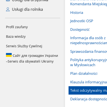
Komendanta Miejskie
Usługi dla rolnika
Historia
Jednostki OSP
Profil zaufany
Dostępność
Baza wiedzy
Informacja dla osób z
niepełnosprawnościa
Serwis Służby Cywilnej
Sprawozdania finans
Сайт для громадян України
Polityka antykorupcy
–
Serwis dla obywateli Ukrainy
w Mysłowicach
Plan działalności
Klauzula informacyjn
Tekst odczytywalny 
Deklaracja dostępnośc