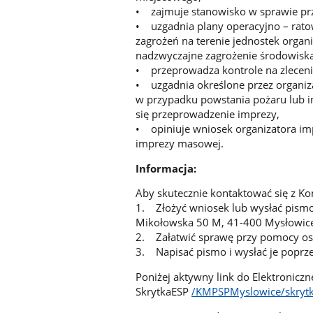
• zajmuje stanowisko w sprawie pr
• uzgadnia plany operacyjno – rat
zagrożeń na terenie jednostek orga
nadzwyczajne zagrożenie środowiska
• przeprowadza kontrole na zlecenie
• uzgadnia określone przez organi
w przypadku powstania pożaru lub i
się przeprowadzenie imprezy,
• opiniuje wniosek organizatora i
imprezy masowej.
Informacja:
Aby skutecznie kontaktować się z 
1. Złożyć wniosek lub wysłać pismo
Mikołowska 50 M, 41-400 Mysłowic
2. Załatwić sprawę przy pomocy os
3. Napisać pismo i wysłać je poprz
Poniżej aktywny link do Elektroniczn
SkrytkaESP
/KMPSPMyslowice/skryt