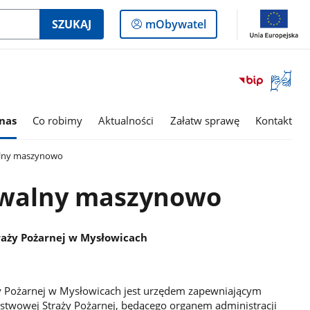
Logowanie
SZUKAJ
mObywatel
do
panelu
Otwórz
okno
z
tłumac
nas
Co robimy
Aktualności
Załatw sprawę
Kontakt
języka
migowe
alny maszynowo
ywalny maszynowo
aży Pożarnej w Mysłowicach
 Pożarnej w Mysłowicach jest urzędem zapewniającym
twowej Straży Pożarnej, będącego organem administracji