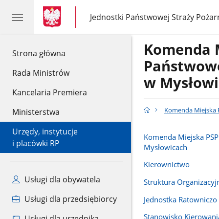
gov.pl
gov.pl
Jednostki Państwowej Straży Pożar
gov.pl
Jednostki
Państwowej
Straży
Komenda 
Pożarnej
gov.pl
Strona główna
Państwowe
Rada Ministrów
w Mysłowi
Kancelaria Premiera
Komenda Miejska P
Ministerstwa
Urzędy, instytucje
Komenda Miejska PSP
i placówki RP
Mysłowicach
Kierownictwo
Usługi dla obywatela
Struktura Organizacyj
Usługi dla przedsiębiorcy
Jednostka Ratowniczo 
Stanowisko Kierowani
Usługi dla urzędnika