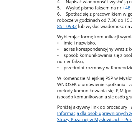
4. Napisać wiadomość i wysłać ją 
5. Wysłać pismo faksem na nr
+48
6. Spotkać się z pracownikiem w g
robocze w godzinach od 7.30 do 15
851 0932
lub wysłać wiadomość na 
Wybierając formę komunikacji wymie
• imię i nazwisko,
• adres korespondencyjny wraz z 
• sposób komunikowania się z osob
numer faksu,
• przedmiot rozmowy w Komendzie M
W Komendzie Miejskiej PSP w Mysłow
WNIOSEK o umówienie spotkania i z
metody komunikowania się: PJM (pol
(sposób komunikowania się osób gł
Poniżej aktywny link do procedury i
Informacja dla osób uprawnionych 
Straży Pożarnej w Mysłowicach - Por