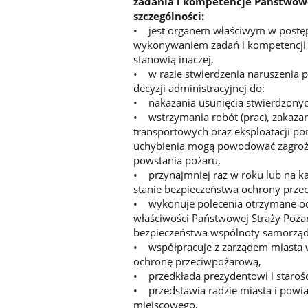
zadania i kompetencje Państwowe
szczególności:
• jest organem właściwym w postęp
wykonywaniem zadań i kompetencji P
stanowią inaczej,
• w razie stwierdzenia naruszenia 
decyzji administracyjnej do:
• nakazania usunięcia stwierdzonyc
• wstrzymania robót (prac), zakaza
transportowych oraz eksploatacji pom
uchybienia mogą powodować zagrożen
powstania pożaru,
• przynajmniej raz w roku lub na każ
stanie bezpieczeństwa ochrony prze
• wykonuje polecenia otrzymane od
właściwości Państwowej Straży Pożar
bezpieczeństwa wspólnoty samorzą
• współpracuje z zarządem miasta 
ochronę przeciwpożarową,
• przedkłada prezydentowi i starośc
• przedstawia radzie miasta i powi
miejscowego,