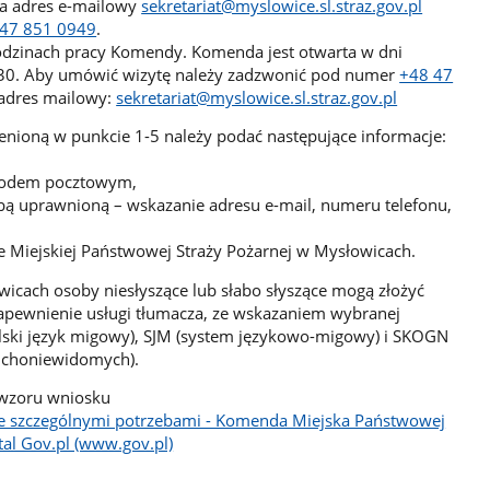
na adres e-mailowy
sekretariat@myslowice.sl.straz.gov.pl
 47 851 0949
.
odzinach pracy Komendy. Komenda jest otwarta w dni
.30. Aby umówić wizytę należy zadzwonić pod numer
+48 47
adres mailowy:
sekretariat@myslowice.sl.straz.gov.pl
nioną w punkcie 1-5 należy podać następujące informacje:
kodem pocztowym,
ą uprawnioną – wskazanie adresu e-mail, numeru telefonu,
iejskiej Państwowej Straży Pożarnej w Mysłowicach.
icach osoby niesłyszące lub słabo słyszące mogą złożyć
apewnienie usługi tłumacza, ze wskazaniem wybranej
ski język migowy), SJM (system językowo-migowy) i SKOGN
uchoniewidomych).
 wzoru wniosku
ze szczególnymi potrzebami - Komenda Miejska Państwowej
tal Gov.pl (www.gov.pl)