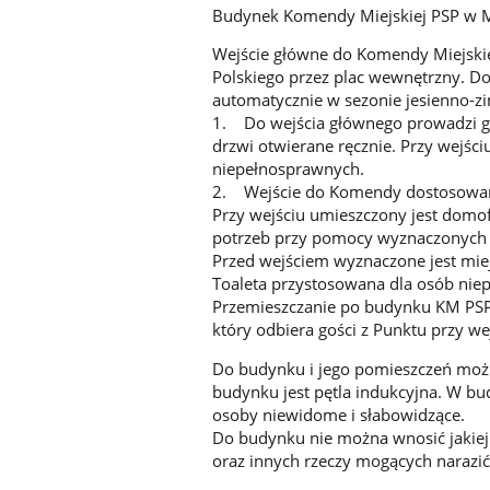
Budynek Komendy Miejskiej PSP w 
Wejście główne do Komendy Miejskie
Polskiego przez plac wewnętrzny. Do
automatycznie w sezonie jesienno-
1. Do wejścia głównego prowadzi gł
drzwi otwierane ręcznie. Przy wejśc
niepełnosprawnych.
2. Wejście do Komendy dostosowane
Przy wejściu umieszczony jest domof
potrzeb przy pomocy wyznaczonych
Przed wejściem wyznaczone jest mie
Toaleta przystosowana dla osób nie
Przemieszczanie po budynku KM PSP
który odbiera gości z Punktu przy w
Do budynku i jego pomieszczeń moż
budynku jest pętla indukcyjna. W 
osoby niewidome i słabowidzące.
Do budynku nie można wnosić jakiej
oraz innych rzeczy mogących narazi