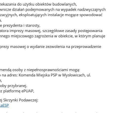
zekazania do użytku obiektów budowlanych,
ownicze działań podejmowanych na wypadek nadzwyczajnych
nizacyjnych, eksploatujących instalacje mogące spowodować
,
 prezydenta i starosty,
zatora imprezy masowej, szczegółowe zasady postępowania
nnego miejscowego zagrożenia w obiekcie, w którym planuje
mprezy masowej o wydanie zezwolenia na przeprowadzenie
Komendą osoby z niepełnosprawnościami mogą:
 na adres: Komenda Miejska PSP w Mysłowicach, ul.
e,
oby przybranej.
ez platformę ePUAP,
ej Skrzynki Podawczej:
kaESP