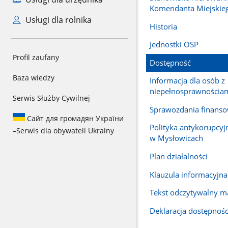
Komendanta Miejskie
Usługi dla rolnika
Historia
Jednostki OSP
Profil zaufany
Dostępność
Baza wiedzy
Informacja dla osób z
niepełnosprawnościa
Serwis Służby Cywilnej
Sprawozdania finans
Сайт для громадян України
Polityka antykorupcy
–
Serwis dla obywateli Ukrainy
w Mysłowicach
Plan działalności
Klauzula informacyjn
Tekst odczytywalny 
Deklaracja dostępnośc