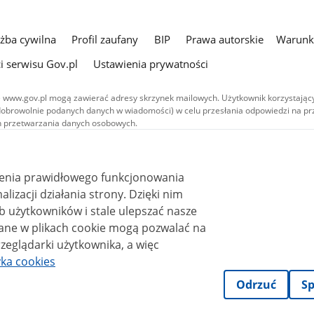
użba cywilna
Profil zaufany
BIP
Prawa autorskie
Warunki
i serwisu Gov.pl
Ustawienia prywatności
 www.gov.pl mogą zawierać adresy skrzynek mailowych. Użytkownik korzystający
dobrowolnie podanych danych w wiadomości) w celu przesłania odpowiedzi na prz
ach przetwarzania danych osobowych.
we publikowane w serwisie (z wyłączeniem treści audiowizualnych), są
 na licencji typu Creative Commons: uznanie autorstwa - na tych samych
 (CC BY-SA 4.0). Materiały audiowizualne, w tym zdjęcia, materiały audio i wideo
ienia prawidłowego funkcjonowania
ane na licencji typu Creative Commons: uznanie autorstwa użycie niekomercyjne 
ależnych 4.0 (CC BY-NC-ND 4.0), o ile nie jest to stwierdzone inaczej.
i działania strony. Dzięki nim
 użytkowników i stale ulepszać nasze
zeglądarki użytkownika, a więc
yka cookies
Odrzuć
Sp