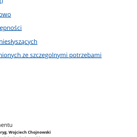
R)
nowo
tępności
niesłyszących
nionych ze szczegolnymi potrzebami
mentu
 bryg. Wojciech Chojnowski