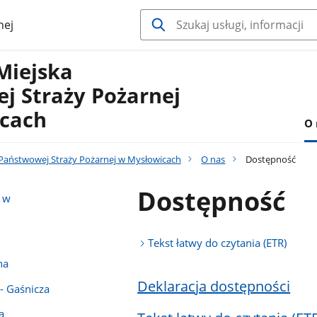
nej
Miejska
j Straży Pożarnej
cach
O 
aństwowej Straży Pożarnej w Mysłowicach
O nas
Dostępność
Dostępność
 w
Tekst łatwy do czytania (ETR)
na
Deklaracja dostępności
- Gaśnicza
a