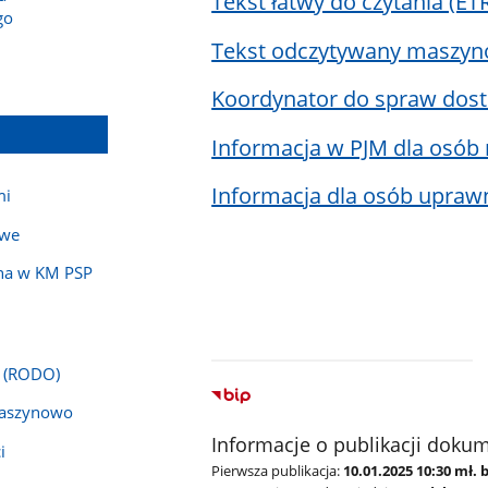
Tekst łatwy do czytania (ET
go
Tekst odczytywany maszy
Koordynator do spraw dos
Informacja w PJM dla osób 
Informacja dla osób upraw
mi
owe
jna w KM PSP
a (RODO)
maszynowo
Informacje o publikacji doku
i
Pierwsza publikacja:
10.01.2025 10:30 mł.