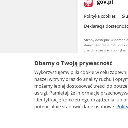
Strona
gov.pl
gov.pl
główna
gov.pl
Polityka cookies
Sł
Deklaracja dostępnośc
Strony dostępne w domenie
danych (adres e-mail oraz 
znajdują się w ich polityk
Treści teksto
Dbamy o Twoją prywatność
udostępniane
warunkach 4.0
Wykorzystujemy pliki cookie w celu zapewn
są udostępni
bez utworów z
naszej witryny oraz do analizy ruchu i optymalizacj
możemy lepiej dostosować treści do potrzeb
usługi. Pamiętaj, że informacje przechowywane w plikach cookie mogą pozwalać na
identyfikację konkretnego urządzenia lub pr
potencjalnie stanowić dane osobowe.
Polit