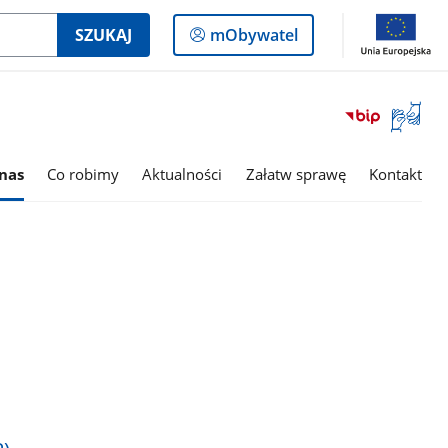
Logowanie
SZUKAJ
mObywatel
do
panelu
Otwórz
okno
z
tłumac
nas
Co robimy
Aktualności
Załatw sprawę
Kontakt
języka
migowe