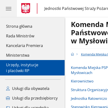
gov.pl
gov.pl
Jednostki Państwowej Straży Pożar
gov.pl
Jednostki
Państwowej
Straży
Komenda 
Pożarnej
gov.pl
Strona główna
Państwowe
Rada Ministrów
w Mysłowi
Kancelaria Premiera
Komenda Miejska P
Ministerstwa
Urzędy, instytucje
Komenda Miejska PSP
i placówki RP
Mysłowicach
Kierownictwo
Usługi dla obywatela
Struktura Organizacyj
Usługi dla przedsiębiorcy
Jednostka Ratowniczo 
Stanowisko Kierowani
Usługi dla urzędnika