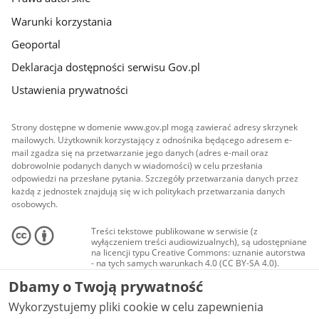
Warunki korzystania
Geoportal
Deklaracja dostępności serwisu Gov.pl
Ustawienia prywatności
Strony dostępne w domenie www.gov.pl mogą zawierać adresy skrzynek
mailowych. Użytkownik korzystający z odnośnika będącego adresem e-
mail zgadza się na przetwarzanie jego danych (adres e-mail oraz
dobrowolnie podanych danych w wiadomości) w celu przesłania
odpowiedzi na przesłane pytania. Szczegóły przetwarzania danych przez
każdą z jednostek znajdują się w ich politykach przetwarzania danych
osobowych.
Treści tekstowe publikowane w serwisie (z
wyłączeniem treści audiowizualnych), są udostępniane
na licencji typu Creative Commons: uznanie autorstwa
- na tych samych warunkach 4.0 (CC BY-SA 4.0).
Materiały audiowizualne, w tym zdjęcia, materiały
Dbamy o Twoją prywatność
audio i wideo, są udostępniane na licencji typu
Creative Commons: uznanie autorstwa użycie
Wykorzystujemy pliki cookie w celu zapewnienia
niekomercyjne - bez utworów zależnych 4.0 (CC BY-
NC-ND 4.0), o ile nie jest to stwierdzone inaczej.