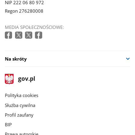
NIP 222 06 80 972
Regon 276280008
MEDIA SPOŁECZNOŚCIOWE:
Na skróty
stopka
Strona
gov.pl
gov.pl
główna
gov.pl
Polityka cookies
Służba cywilna
Profil zaufany
BIP
Prawa autorskie