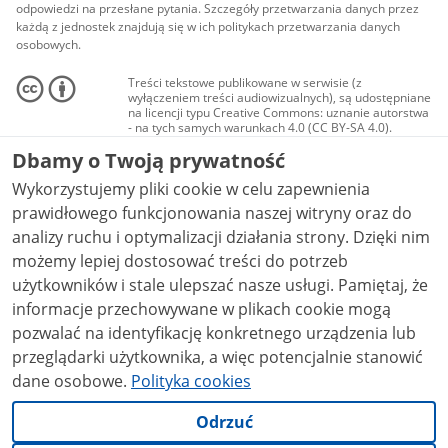
odpowiedzi na przesłane pytania. Szczegóły przetwarzania danych przez
każdą z jednostek znajdują się w ich politykach przetwarzania danych
osobowych.
Treści tekstowe publikowane w serwisie (z
wyłączeniem treści audiowizualnych), są udostępniane
na licencji typu Creative Commons: uznanie autorstwa
- na tych samych warunkach 4.0 (CC BY-SA 4.0).
Materiały audiowizualne, w tym zdjęcia, materiały
Dbamy o Twoją prywatność
audio i wideo, są udostępniane na licencji typu
Creative Commons: uznanie autorstwa użycie
Wykorzystujemy pliki cookie w celu zapewnienia
niekomercyjne - bez utworów zależnych 4.0 (CC BY-
NC-ND 4.0), o ile nie jest to stwierdzone inaczej.
prawidłowego funkcjonowania naszej witryny oraz do
analizy ruchu i optymalizacji działania strony. Dzięki nim
możemy lepiej dostosować treści do potrzeb
użytkowników i stale ulepszać nasze usługi. Pamiętaj, że
informacje przechowywane w plikach cookie mogą
pozwalać na identyfikację konkretnego urządzenia lub
przeglądarki użytkownika, a więc potencjalnie stanowić
dane osobowe.
Polityka cookies
Odrzuć