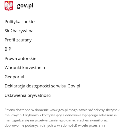
stopka
Strona
gov.pl
gov.pl
główna
gov.pl
Polityka cookies
Służba cywilna
Profil zaufany
BIP
Prawa autorskie
Warunki korzystania
Geoportal
Deklaracja dostępności serwisu Gov.pl
Ustawienia prywatności
Strony dostępne w domenie www.gov.pl mogą zawierać adresy skrzynek
mailowych. Użytkownik korzystający z odnośnika będącego adresem e-
mail zgadza się na przetwarzanie jego danych (adres e-mail oraz
dobrowolnie podanych danych w wiadomości) w celu przesłania