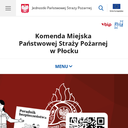
przejdź
gov.pl
Jednostki Państwowej Straży Pożarnej
gov.pl
Jednostki
do
Państwowej
wyszukiwar
Straży
Otwór
Pożarnej
okno
Komenda Miejska
z
tłuma
Państwowej Straży Pożarnej
języka
w Płocku
migow
MENU