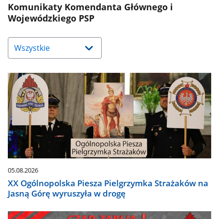
Komunikaty Komendanta Głównego i
Wojewódzkiego PSP
Naciśnij
strzałkę
w
dół,
aby
wybrać
odpowiednią
pozycję.
Dane
zaktualizują
się
automatycznie.
05.08.2026
XX Ogólnopolska Piesza Pielgrzymka Strażaków na
Jasną Górę wyruszyła w drogę