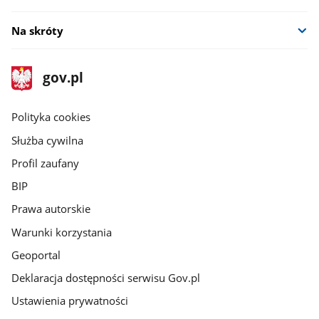
Na skróty
stopka
Strona
gov.pl
gov.pl
główna
gov.pl
Polityka cookies
Służba cywilna
Profil zaufany
BIP
Prawa autorskie
Warunki korzystania
Geoportal
Deklaracja dostępności serwisu Gov.pl
Ustawienia prywatności