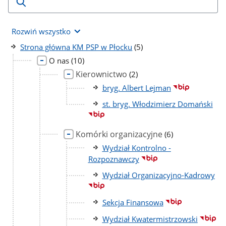
Rozwiń wszystko
liczba
Strona główna KM PSP w Płocku
(5)
podstron
liczba
O nas
(10)
podstron
Kierownictwo
liczba
(2)
podstron
bryg. Albert Lejman
st. bryg. Włodzimierz Domański
Komórki organizacyjne
liczba
(6)
podstron
Wydział Kontrolno -
Rozpoznawczy
Wydział Organizacyjno-Kadrowy
Sekcja Finansowa
Wydział Kwatermistrzowski