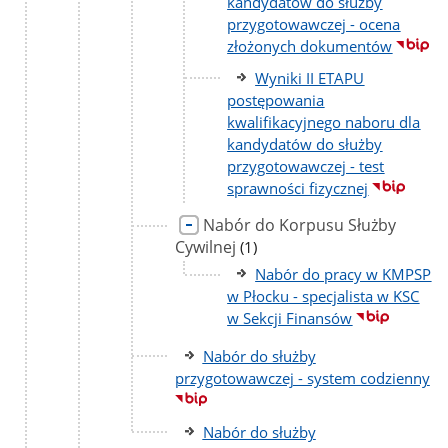
kandydatów do służby
przygotowawczej - ocena
złożonych dokumentów
Wyniki II ETAPU
postępowania
kwalifikacyjnego naboru dla
kandydatów do służby
przygotowawczej - test
sprawności fizycznej
Nabór do Korpusu Służby
Cywilnej
liczba
(1)
podstron
Nabór do pracy w KMPSP
w Płocku - specjalista w KSC
w Sekcji Finansów
Nabór do służby
przygotowawczej - system codzienny
Nabór do służby