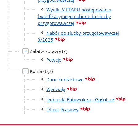
Wyniki V ETAPU postępowania
kwalifikacyjnego naboru do służby
przygotowawczej
Nabór do służby przygotowawczej
3/2025
liczba
Załatw sprawę
(7)
podstron
Petycje
liczba
Kontakt
(7)
podstron
Dane kontaktowe
Wydziały
Jednostki Ratowniczo - Gaśnicze
Oficer Prasowy