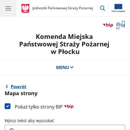
przejdź
gov.pl
Jednostki Państwowej Straży Pożarnej
gov.pl
Jednostki
do
Państwowej
wyszukiwar
Straży
Otwór
Pożarnej
okno
Komenda Miejska
z
tłuma
Państwowej Straży Pożarnej
języka
w Płocku
migow
MENU
Powrót
Mapa strony
Pokaż tylko strony BIP
Wpisz tekst aby wyszukać