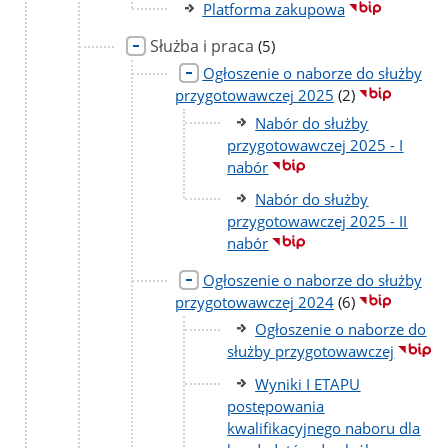
Platforma zakupowa
Służba i praca
liczba
(5)
podstron
Ogłoszenie o naborze do służby
liczba
przygotowawczej 2025
(2)
podstron
Nabór do służby
przygotowawczej 2025 - I
nabór
Nabór do służby
przygotowawczej 2025 - II
nabór
Ogłoszenie o naborze do służby
liczba
przygotowawczej 2024
(6)
podstron
Ogłoszenie o naborze do
służby przygotowawczej
Wyniki I ETAPU
postępowania
kwalifikacyjnego naboru dla