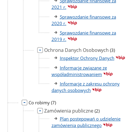
Sprawozdanie finansowe za
2021 r.
Sprawozdanie finansowe za
2020 r.
Sprawozdanie finansowe za
2019 r.
Ochrona Danych Osobowych
liczba
(3)
podstron
Inspektor Ochrony Danych
Informacje związane ze
współadministrowaniem
Informacje z zakresu ochrony
danych osobowych
liczba
Co robimy
(7)
podstron
Zamówienia publiczne
liczba
(2)
podstron
Plan postępowań o udzielenie
zamówienia publicznego