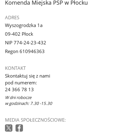
stopka
Komenda Miejska PSP w Płocku
ADRES
Wyszogrodzka 1a
09-402 Płock
NIP 774-24-23-432
Regon 610946363
KONTAKT
Skontaktuj się z nami
pod numerem:
24 366 78 13
W dni robocze
w godzinach: 7.30 -15.30
MEDIA SPOŁECZNOŚCIOWE: