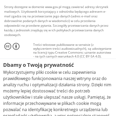
Strony dostępne w domenie www.gov.pl mogą zawierać adresy skrzynek
mailowych. Użytkownik korzystający z odnośnika będącego adresem e-
mail zgadza się na przetwarzanie jego danych (adres e-mail oraz
dobrowolnie podanych danych w wiadomości) w celu przesłania
odpowiedzi na przesłane pytania. Szczegóły przetwarzania danych przez
każdą z jednostek znajdują się w ich politykach przetwarzania danych
osobowych.
Treści tekstowe publikowane w serwisie (z
wyłączeniem treści audiowizualnych), są udostępniane
na licencji typu Creative Commons: uznanie autorstwa
- na tych samych warunkach 4.0 (CC BY-SA 4.0).
Materiały audiowizualne, w tym zdjęcia, materiały
Dbamy o Twoją prywatność
audio i wideo, są udostępniane na licencji typu
Creative Commons: uznanie autorstwa użycie
Wykorzystujemy pliki cookie w celu zapewnienia
niekomercyjne - bez utworów zależnych 4.0 (CC BY-
NC-ND 4.0), o ile nie jest to stwierdzone inaczej.
prawidłowego funkcjonowania naszej witryny oraz do
analizy ruchu i optymalizacji działania strony. Dzięki nim
możemy lepiej dostosować treści do potrzeb
użytkowników i stale ulepszać nasze usługi. Pamiętaj, że
informacje przechowywane w plikach cookie mogą
pozwalać na identyfikację konkretnego urządzenia lub
przeglądarki użytkownika, a więc potencjalnie stanowić