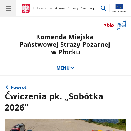
przejdź
gov.pl
Jednostki Państwowej Straży Pożarnej
gov.pl
Jednostki
do
Państwowej
wyszukiwar
Straży
Otwór
Pożarnej
okno
Komenda Miejska
z
tłuma
Państwowej Straży Pożarnej
języka
w Płocku
migow
MENU
Powrót
Ćwiczenia pk. „Sobótka
2026”