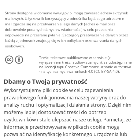
Strony dostępne w domenie www.gov.pl mogą zawierać adresy skrzynek
mailowych. Użytkownik korzystający z odnośnika będącego adresem e-
mail zgadza się na przetwarzanie jego danych (adres e-mail oraz
dobrowolnie podanych danych w wiadomości) w celu przesłania
odpowiedzi na przesłane pytania. Szczegóły przetwarzania danych przez
każdą z jednostek znajdują się w ich politykach przetwarzania danych
osobowych.
Treści tekstowe publikowane w serwisie (z
wyłączeniem treści audiowizualnych), są udostępniane
na licencji typu Creative Commons: uznanie autorstwa
- na tych samych warunkach 4.0 (CC BY-SA 4.0).
Materiały audiowizualne, w tym zdjęcia, materiały
Dbamy o Twoją prywatność
audio i wideo, są udostępniane na licencji typu
Creative Commons: uznanie autorstwa użycie
Wykorzystujemy pliki cookie w celu zapewnienia
niekomercyjne - bez utworów zależnych 4.0 (CC BY-
NC-ND 4.0), o ile nie jest to stwierdzone inaczej.
prawidłowego funkcjonowania naszej witryny oraz do
analizy ruchu i optymalizacji działania strony. Dzięki nim
możemy lepiej dostosować treści do potrzeb
użytkowników i stale ulepszać nasze usługi. Pamiętaj, że
informacje przechowywane w plikach cookie mogą
pozwalać na identyfikację konkretnego urządzenia lub