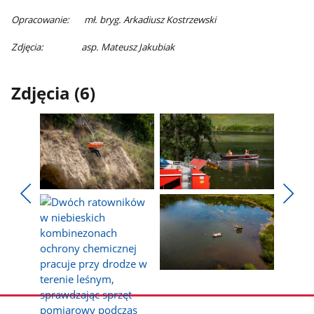
Opracowanie: mł. bryg. Arkadiusz Kostrzewski
Zdjęcia: asp. Mateusz Jakubiak
Zdjęcia (6)
Pokaż
Pokaż
zdjęcie
zdjęcie
Pokaż
Poka
1
2
poprzednie
nest
z
z
zdjęcia
zdjęc
galerii.
galerii.
Pokaż
Pokaż
zdjęcie
zdjęcie
3
4