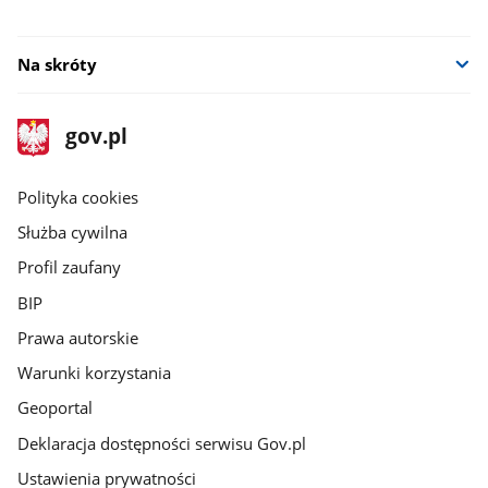
Na skróty
stopka
Strona
gov.pl
gov.pl
główna
gov.pl
Polityka cookies
Służba cywilna
Profil zaufany
BIP
Prawa autorskie
Warunki korzystania
Geoportal
Deklaracja dostępności serwisu Gov.pl
Ustawienia prywatności