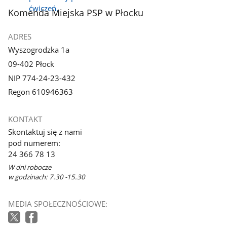
z
z
stopka
Komenda Miejska PSP w Płocku
galerii.
galerii.
ADRES
Wyszogrodzka 1a
09-402 Płock
NIP 774-24-23-432
Regon 610946363
KONTAKT
Skontaktuj się z nami
pod numerem:
24 366 78 13
W dni robocze
w godzinach: 7.30 -15.30
MEDIA SPOŁECZNOŚCIOWE: