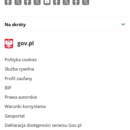
Na skróty
stopka
Strona
gov.pl
gov.pl
główna
gov.pl
Polityka cookies
Służba cywilna
Profil zaufany
BIP
Prawa autorskie
Warunki korzystania
Geoportal
Deklaracja dostępności serwisu Gov.pl