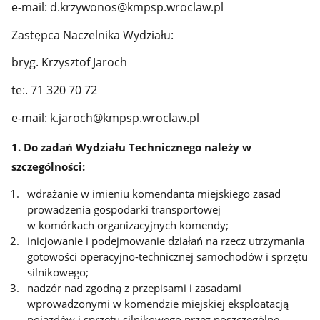
e-mail: d.krzywonos@kmpsp.wroclaw.pl
Zastępca Naczelnika Wydziału:
bryg. Krzysztof Jaroch
te:. 71 320 70 72
e-mail: k.jaroch@kmpsp.wroclaw.pl
1. Do zadań Wydziału Technicznego należy w
szczególności:
wdrażanie w imieniu komendanta miejskiego zasad
prowadzenia gospodarki transportowej
w komórkach organizacyjnych komendy;
inicjowanie i podejmowanie działań na rzecz utrzymania
gotowości operacyjno-technicznej samochodów i sprzętu
silnikowego;
nadzór nad zgodną z przepisami i zasadami
wprowadzonymi w komendzie miejskiej eksploatacją
pojazdów i sprzętu silnikowego przez poszczególne