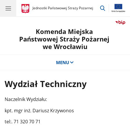
przejdź
gov.pl
Jednostki Państwowej Straży Pożarnej
gov.pl
Jednostki
do
Państwowej
wyszukiwar
Straży
Pożarnej
Komenda Miejska
Państwowej Straży Pożarnej
we Wrocławiu
MENU
Wydział Techniczny
Naczelnik Wydziału:
kpt. mgr inż. Dariusz Krzywonos
tel:. 71 320 70 71