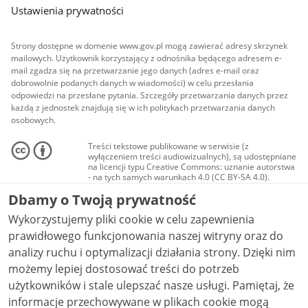
Ustawienia prywatności
Strony dostępne w domenie www.gov.pl mogą zawierać adresy skrzynek
mailowych. Użytkownik korzystający z odnośnika będącego adresem e-
mail zgadza się na przetwarzanie jego danych (adres e-mail oraz
dobrowolnie podanych danych w wiadomości) w celu przesłania
odpowiedzi na przesłane pytania. Szczegóły przetwarzania danych przez
każdą z jednostek znajdują się w ich politykach przetwarzania danych
osobowych.
Treści tekstowe publikowane w serwisie (z
wyłączeniem treści audiowizualnych), są udostępniane
na licencji typu Creative Commons: uznanie autorstwa
- na tych samych warunkach 4.0 (CC BY-SA 4.0).
Materiały audiowizualne, w tym zdjęcia, materiały
Dbamy o Twoją prywatność
audio i wideo, są udostępniane na licencji typu
Creative Commons: uznanie autorstwa użycie
Wykorzystujemy pliki cookie w celu zapewnienia
niekomercyjne - bez utworów zależnych 4.0 (CC BY-
NC-ND 4.0), o ile nie jest to stwierdzone inaczej.
prawidłowego funkcjonowania naszej witryny oraz do
analizy ruchu i optymalizacji działania strony. Dzięki nim
możemy lepiej dostosować treści do potrzeb
użytkowników i stale ulepszać nasze usługi. Pamiętaj, że
informacje przechowywane w plikach cookie mogą