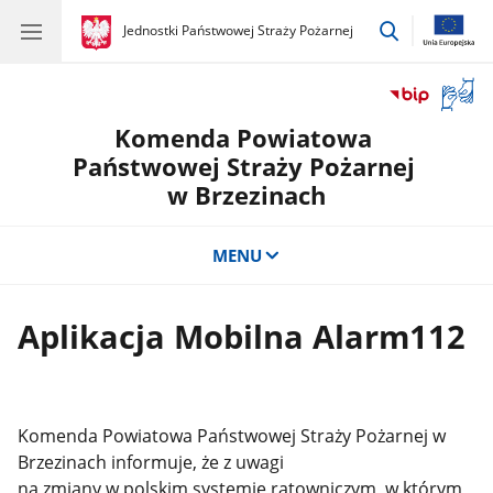
przejdź
gov.pl
Jednostki Państwowej Straży Pożarnej
gov.pl
Jednostki
do
Państwowej
wyszukiwar
Straży
Otwór
Pożarnej
okno
Komenda Powiatowa
z
tłuma
Państwowej Straży Pożarnej
języka
w Brzezinach
migow
MENU
Aplikacja Mobilna Alarm112
Komenda Powiatowa Państwowej Straży Pożarnej w
Brzezinach informuje, że z uwagi
na zmiany w polskim systemie ratowniczym, w którym