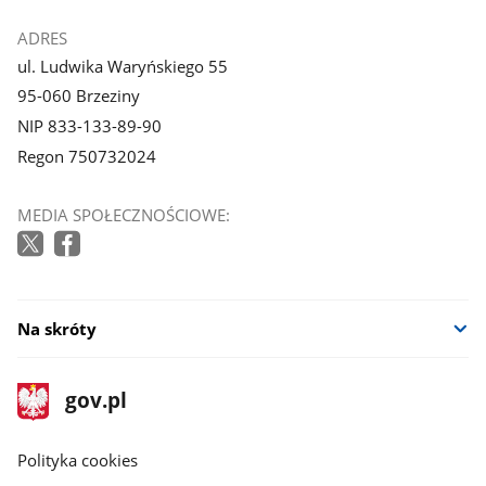
ADRES
ul. Ludwika Waryńskiego 55
95-060 Brzeziny
NIP 833-133-89-90
Regon 750732024
MEDIA SPOŁECZNOŚCIOWE:
Na skróty
stopka
Strona
gov.pl
gov.pl
główna
gov.pl
Polityka cookies