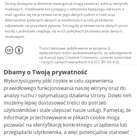
Strony dostępne w domenie www.gov.pl mogą zawierać adresy skrzynek
mailowych. Użytkownik korzystający z odnośnika będącego adresem e-
mail zgadza się na przetwarzanie jego danych (adres e-mail oraz
dobrowolnie podanych danych w wiadomości) w celu przesłania
odpowiedzi na przesłane pytania. Szczegóły przetwarzania danych przez
każdą z jednostek znajdują się w ich politykach przetwarzania danych
osobowych.
Treści tekstowe publikowane w serwisie (z
wyłączeniem treści audiowizualnych), są udostępniane
na licencji typu Creative Commons: uznanie autorstwa
- na tych samych warunkach 4.0 (CC BY-SA 4.0).
Materiały audiowizualne, w tym zdjęcia, materiały
Dbamy o Twoją prywatność
audio i wideo, są udostępniane na licencji typu
Creative Commons: uznanie autorstwa użycie
Wykorzystujemy pliki cookie w celu zapewnienia
niekomercyjne - bez utworów zależnych 4.0 (CC BY-
NC-ND 4.0), o ile nie jest to stwierdzone inaczej.
prawidłowego funkcjonowania naszej witryny oraz do
analizy ruchu i optymalizacji działania strony. Dzięki nim
możemy lepiej dostosować treści do potrzeb
użytkowników i stale ulepszać nasze usługi. Pamiętaj, że
informacje przechowywane w plikach cookie mogą
pozwalać na identyfikację konkretnego urządzenia lub
przeglądarki użytkownika, a więc potencjalnie stanowić