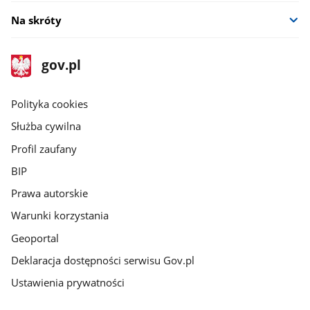
Na skróty
stopka
Strona
gov.pl
gov.pl
główna
gov.pl
Polityka cookies
Służba cywilna
Profil zaufany
BIP
Prawa autorskie
Warunki korzystania
Geoportal
Deklaracja dostępności serwisu Gov.pl
Ustawienia prywatności