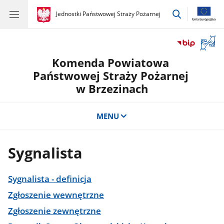
przejdź
gov.pl
Jednostki Państwowej Straży Pożarnej
gov.pl
Jednostki
do
Państwowej
wyszukiwar
Straży
Otwór
Pożarnej
okno
Komenda Powiatowa
z
tłuma
Państwowej Straży Pożarnej
języka
w Brzezinach
migow
MENU
Sygnalista
Sygnalista - definicja
Zgłoszenie wewnętrzne
Zgłoszenie zewnętrzne