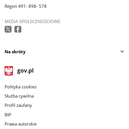
Regon 491- 898- 578
MEDIA SPOŁECZNOŚCIOWE:
Na skróty
stopka
Strona
gov.pl
gov.pl
główna
gov.pl
Polityka cookies
Służba cywilna
Profil zaufany
BIP
Prawa autorskie