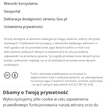
Warunki korzystania
Geoportal
Deklaracja dostępności serwisu Gov.pl
Ustawienia prywatności
Strony dostępne w domenie www.gov.pl mogą zawierać adresy skrzynek
mailowych. Użytkownik korzystający z odnośnika będącego adresem e-
mail zgadza się na przetwarzanie jego danych (adres e-mail oraz
dobrowolnie podanych danych w wiadomości) w celu przesłania
odpowiedzi na przesłane pytania. Szczegóły przetwarzania danych przez
każdą z jednostek znajdują się w ich politykach przetwarzania danych
osobowych.
Treści tekstowe publikowane w serwisie (z
wyłączeniem treści audiowizualnych), są udostępniane
na licencji typu Creative Commons: uznanie autorstwa
- na tych samych warunkach 4.0 (CC BY-SA 4.0).
Materiały audiowizualne, w tym zdjęcia, materiały
Dbamy o Twoją prywatność
audio i wideo, są udostępniane na licencji typu
Creative Commons: uznanie autorstwa użycie
Wykorzystujemy pliki cookie w celu zapewnienia
niekomercyjne - bez utworów zależnych 4.0 (CC BY-
NC-ND 4.0), o ile nie jest to stwierdzone inaczej.
prawidłowego funkcjonowania naszej witryny oraz do