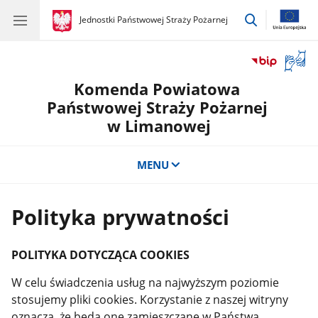
przejdź
gov.pl
Jednostki Państwowej Straży Pożarnej
gov.pl
Jednostki
do
Państwowej
wyszukiwar
Straży
Otwór
Pożarnej
okno
Komenda Powiatowa
z
tłuma
Państwowej Straży Pożarnej
języka
w Limanowej
migow
MENU
Polityka prywatności
POLITYKA DOTYCZĄCA COOKIES
W celu świadczenia usług na najwyższym poziomie
stosujemy pliki cookies. Korzystanie z naszej witryny
oznacza, że będą one zamieszczane w Państwa