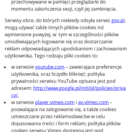
przechowywane w pamięci przeglądarki do
momentu zakończenia sesji, czyli jej zamknięcia.
Serwisy obce, do których niekiedy odsyła serwis
gov.pl
,
mogą używać także innych plików cookies niż
wymienione powyżej, w tym w szczególności plików
umożliwiających logowanie się oraz dostarczanie
reklam odpowiadających upodobaniom i zachowaniom
użytkownika. Tego rodzaju pliki cookies to:
w serwisie
youtube.com
– zawierające preferencje
użytkownika, oraz liczydło kliknięć; polityka
prywatności serwisu YouTube opisana jest pod
adresem:
http://www.google.pl/intl/pl/policies/priva
cy/
,
w serwisie
player.vimeo.com
i
av.vimeo.com
–
pozwalające na zalogowanie się, a także cookies
umieszczane przez reklamodawców w celu
dopasowania treści i form reklam; polityka plików
cookies serwisu Vimeo dostępna jest pod