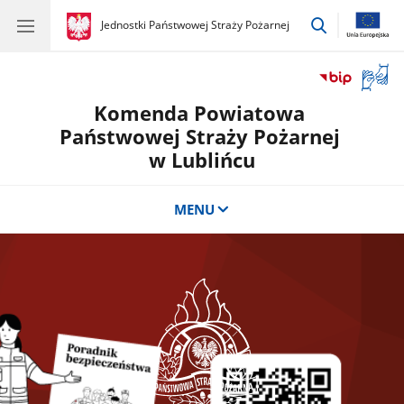
przejdź
gov.pl
Jednostki Państwowej Straży Pożarnej
gov.pl
Jednostki
do
Państwowej
wyszukiwar
Straży
Otwór
Pożarnej
okno
Komenda Powiatowa
z
tłuma
Państwowej Straży Pożarnej
języka
w Lublińcu
migow
MENU