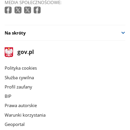
MEDIA SPOŁECZNOŚCIOWE:
Na skróty
stopka
Strona
gov.pl
gov.pl
główna
gov.pl
Polityka cookies
Służba cywilna
Profil zaufany
BIP
Prawa autorskie
Warunki korzystania
Geoportal