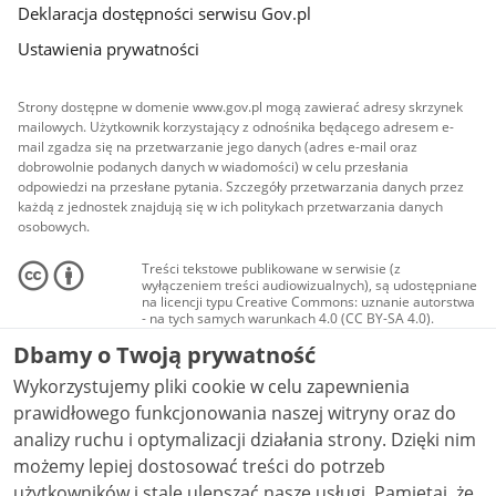
Deklaracja dostępności serwisu Gov.pl
Ustawienia prywatności
Strony dostępne w domenie www.gov.pl mogą zawierać adresy skrzynek
mailowych. Użytkownik korzystający z odnośnika będącego adresem e-
mail zgadza się na przetwarzanie jego danych (adres e-mail oraz
dobrowolnie podanych danych w wiadomości) w celu przesłania
odpowiedzi na przesłane pytania. Szczegóły przetwarzania danych przez
każdą z jednostek znajdują się w ich politykach przetwarzania danych
osobowych.
Treści tekstowe publikowane w serwisie (z
wyłączeniem treści audiowizualnych), są udostępniane
na licencji typu Creative Commons: uznanie autorstwa
- na tych samych warunkach 4.0 (CC BY-SA 4.0).
Materiały audiowizualne, w tym zdjęcia, materiały
Dbamy o Twoją prywatność
audio i wideo, są udostępniane na licencji typu
Creative Commons: uznanie autorstwa użycie
Wykorzystujemy pliki cookie w celu zapewnienia
niekomercyjne - bez utworów zależnych 4.0 (CC BY-
NC-ND 4.0), o ile nie jest to stwierdzone inaczej.
prawidłowego funkcjonowania naszej witryny oraz do
analizy ruchu i optymalizacji działania strony. Dzięki nim
możemy lepiej dostosować treści do potrzeb
użytkowników i stale ulepszać nasze usługi. Pamiętaj, że