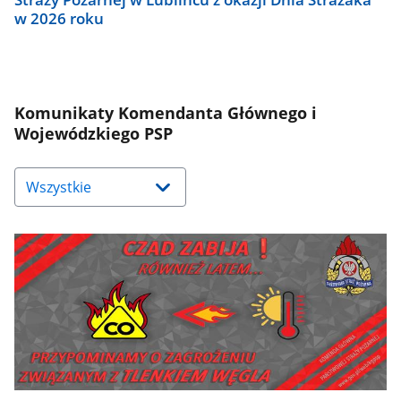
w 2026 roku
Komunikaty Komendanta Głównego i
Wojewódzkiego PSP
Naciśnij
strzałkę
w
dół,
aby
wybrać
odpowiednią
pozycję.
Dane
zaktualizują
się
automatycznie.