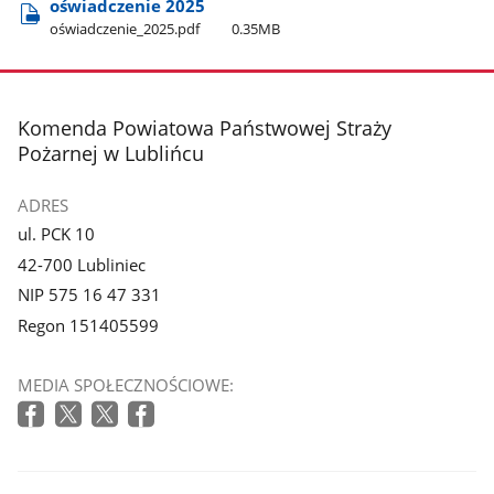
oświadczenie 2025
oświadczenie​_2025.pdf
0.35MB
stopka
Komenda Powiatowa Państwowej Straży
Pożarnej w Lublińcu
ADRES
ul. PCK 10
42-700 Lubliniec
NIP 575 16 47 331
Regon 151405599
MEDIA SPOŁECZNOŚCIOWE: