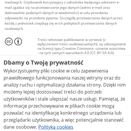
mailowych. Użytkownik korzystający z odnośnika będącego adresem e-
mail zgadza się na przetwarzanie jego danych (adres e-mail oraz
dobrowolnie podanych danych w wiadomości) w celu przesłania
odpowiedzi na przesłane pytania. Szczegóły przetwarzania danych przez
każdą z jednostek znajdują się w ich politykach przetwarzania danych
osobowych.
Treści tekstowe publikowane w serwisie (z
wyłączeniem treści audiowizualnych), są udostępniane
na licencji typu Creative Commons: uznanie autorstwa
- na tych samych warunkach 4.0 (CC BY-SA 4.0).
Materiały audiowizualne, w tym zdjęcia, materiały
Dbamy o Twoją prywatność
audio i wideo, są udostępniane na licencji typu
Creative Commons: uznanie autorstwa użycie
Wykorzystujemy pliki cookie w celu zapewnienia
niekomercyjne - bez utworów zależnych 4.0 (CC BY-
NC-ND 4.0), o ile nie jest to stwierdzone inaczej.
prawidłowego funkcjonowania naszej witryny oraz do
analizy ruchu i optymalizacji działania strony. Dzięki nim
możemy lepiej dostosować treści do potrzeb
użytkowników i stale ulepszać nasze usługi. Pamiętaj, że
informacje przechowywane w plikach cookie mogą
pozwalać na identyfikację konkretnego urządzenia lub
przeglądarki użytkownika, a więc potencjalnie stanowić
dane osobowe.
Polityka cookies