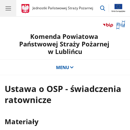
przejdź
gov.pl
Jednostki Państwowej Straży Pożarnej
gov.pl
Jednostki
do
Państwowej
wyszukiwar
Straży
Otwór
Pożarnej
okno
Komenda Powiatowa
z
tłuma
Państwowej Straży Pożarnej
języka
w Lublińcu
migow
MENU
Ustawa o OSP - świadczenia
ratownicze
Materiały