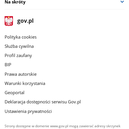
Na skróty
stopka
Strona
gov.pl
gov.pl
główna
gov.pl
Polityka cookies
Służba cywilna
Profil zaufany
BIP
Prawa autorskie
Warunki korzystania
Geoportal
Deklaracja dostępności serwisu Gov.pl
Ustawienia prywatności
Strony dostępne w domenie www.gov.pl mogą zawierać adresy skrzynek