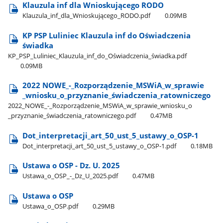
Klauzula inf dla Wnioskującego RODO
Klauzula​_inf​_dla​_Wnioskującego​_RODO.pdf
0.09MB
KP PSP Luliniec Klauzula inf do Oświadczenia
świadka
KP​_PSP​_Luliniec​_Klauzula​_inf​_do​_Oświadczenia​_świadka.pdf
0.09MB
2022 NOWE​_-​_Rozporządzenie​_MSWiA​_w​_sprawie​
_wniosku​_o​_przyznanie​_świadczenia​_ratowniczego
2022​_NOWE​_-​_Rozporządzenie​_MSWiA​_w​_sprawie​_wniosku​_o​
_przyznanie​_świadczenia​_ratowniczego.pdf
0.47MB
Dot​_interpretacji​_art​_50​_ust​_5​_ustawy​_o​_OSP-1
Dot​_interpretacji​_art​_50​_ust​_5​_ustawy​_o​_OSP-1.pdf
0.18MB
Ustawa o OSP - Dz. U. 2025
Ustawa​_o​_OSP​_-​_Dz​_U​_2025.pdf
0.47MB
Ustawa o OSP
Ustawa​_o​_OSP.pdf
0.29MB