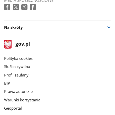
MEDIA SPOŁECZNOŚCIOWE:
Na skróty
stopka
Strona
gov.pl
gov.pl
główna
gov.pl
Polityka cookies
Służba cywilna
Profil zaufany
BIP
Prawa autorskie
Warunki korzystania
Geoportal