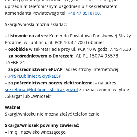
uprzednim telefonicznym uzgodnieniu z sekretariatem
Komendanta Powiatowego tel.
+48 47 8518100
.
Skargi/wnioski można składać:
–
listownie na adres:
Komenda Powiatowa Państwowej Straży
Pożarnej w Lublińcu, ul. PCK 10, 42-700 Lubliniec
–
osobiście
w sekretariacie przy ul. PCK 10 w godz. 7.45-15.30
–
AE:PL-15074-95578-
za pośrednictwem e-Doręczeń:
TAEBF-21
–
za pośrednictwem ePUAP
- adres strony internetowej
/KPPSPLubliniec/SkrytkaESP
–
za pośrednictwem poczty elektronicznej
– na adres
sekretariat@lubliniec.sl.straz.gov.pl
z zaznaczeniem w tytule
„Skarga” lub „Wniosek”
Ważne!
Skargi/wniosku nie można złożyć telefonicznie.
Skarga/wniosek powinny zawierać:
– imię i nazwisko wnoszącego,