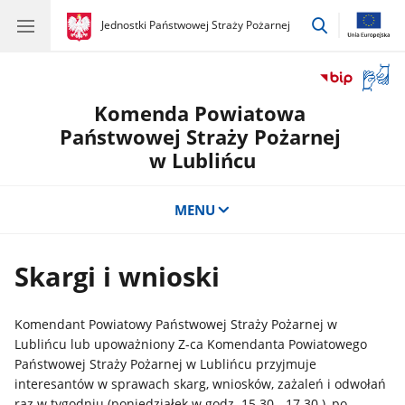
przejdź
gov.pl
Jednostki Państwowej Straży Pożarnej
gov.pl
Jednostki
do
Państwowej
wyszukiwar
Straży
Otwór
Pożarnej
okno
Komenda Powiatowa
z
tłuma
Państwowej Straży Pożarnej
języka
w Lublińcu
migow
MENU
Skargi i wnioski
Komendant Powiatowy Państwowej Straży Pożarnej w
Lublińcu lub upoważniony Z-ca Komendanta Powiatowego
Państwowej Straży Pożarnej w Lublińcu przyjmuje
interesantów w sprawach skarg, wniosków, zażaleń i odwołań
raz w tygodniu (poniedziałek w godz. 15.30 - 17.30 ), po