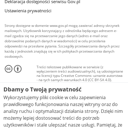
Deklaracja dostępności serwisu Gov.pl
Ustawienia prywatności
Strony dostępne w domenie www.gov.pl mogą zawierać adresy skrzynek
mailowych. Użytkownik korzystający z odnośnika będącego adresem e-
mail zgadza się na przetwarzanie jego danych (adres e-mail oraz
dobrowolnie podanych danych w wiadomości) w celu przesłania
odpowiedzi na przesłane pytania. Szczegóły przetwarzania danych przez
każdą z jednostek znajdują się w ich politykach przetwarzania danych
osobowych.
Treści tekstowe publikowane w serwisie (z
wyłączeniem treści audiowizualnych), są udostępniane
na licencji typu Creative Commons: uznanie autorstwa
- na tych samych warunkach 4.0 (CC BY-SA 4.0).
Materiały audiowizualne, w tym zdjęcia, materiały
Dbamy o Twoją prywatność
audio i wideo, są udostępniane na licencji typu
Creative Commons: uznanie autorstwa użycie
Wykorzystujemy pliki cookie w celu zapewnienia
niekomercyjne - bez utworów zależnych 4.0 (CC BY-
NC-ND 4.0), o ile nie jest to stwierdzone inaczej.
prawidłowego funkcjonowania naszej witryny oraz do
analizy ruchu i optymalizacji działania strony. Dzięki nim
możemy lepiej dostosować treści do potrzeb
użytkowników i stale ulepszać nasze usługi. Pamiętaj, że