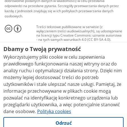
dobrowolnie podanych danych w wiadomości) w celu przesłania
odpowiedzi na przesłane pytania. Szczegóły przetwarzania danych przez
każdą z jednostek znajdują się w ich politykach przetwarzania danych
osobowych.
Treści tekstowe publikowane w serwisie (z
wyłączeniem treści audiowizualnych), są udostępniane
na licencji typu Creative Commons: uznanie autorstwa
- na tych samych warunkach 4.0 (CC BY-SA 4.0).
Materiały audiowizualne, w tym zdjęcia, materiały
Dbamy o Twoją prywatność
audio i wideo, są udostępniane na licencji typu
Creative Commons: uznanie autorstwa użycie
Wykorzystujemy pliki cookie w celu zapewnienia
niekomercyjne - bez utworów zależnych 4.0 (CC BY-
NC-ND 4.0), o ile nie jest to stwierdzone inaczej.
prawidłowego funkcjonowania naszej witryny oraz do
analizy ruchu i optymalizacji działania strony. Dzięki nim
możemy lepiej dostosować treści do potrzeb
użytkowników i stale ulepszać nasze usługi. Pamiętaj, że
informacje przechowywane w plikach cookie mogą
pozwalać na identyfikację konkretnego urządzenia lub
przeglądarki użytkownika, a więc potencjalnie stanowić
dane osobowe.
Polityka cookies
Odrzuć