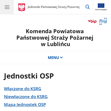
przejdź
gov.pl
Jednostki Państwowej Straży Pożarnej
gov.pl
Jednostki
do
Państwowej
wyszukiwar
Straży
Otwór
Pożarnej
okno
Komenda Powiatowa
z
tłuma
Państwowej Straży Pożarnej
języka
w Lublińcu
migow
MENU
Jednostki OSP
Włączone do KSRG
Niewłączone do KSRG
Mapa Jednostek OSP