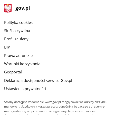
stopka
Strona
gov.pl
gov.pl
główna
gov.pl
Polityka cookies
Służba cywilna
Profil zaufany
BIP
Prawa autorskie
Warunki korzystania
Geoportal
Deklaracja dostępności serwisu Gov.pl
Ustawienia prywatności
Strony dostępne w domenie www.gov.pl mogą zawierać adresy skrzynek
mailowych. Użytkownik korzystający z odnośnika będącego adresem e-
mail zgadza się na przetwarzanie jego danych (adres e-mail oraz