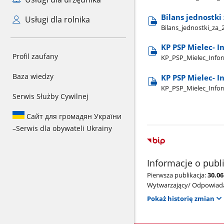
Bilans jednostki
Usługi dla rolnika
Bilans​_jednostki​_za​
KP PSP Mielec- 
Profil zaufany
KP​_PSP​_Mielec​_Info
Baza wiedzy
KP PSP Mielec- 
KP​_PSP​_Mielec​_Info
Serwis Służby Cywilnej
Сайт для громадян України
–
Serwis dla obywateli Ukrainy
Informacje o publ
Pierwsza publikacja:
30.06
Wytwarzający/ Odpowiada
Pokaż historię zmian