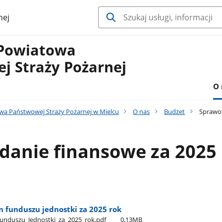
nej
Powiatowa
j Straży Pożarnej
O 
a Państwowej Straży Pożarnej w Mielcu
O nas
Budżet
Sprawoz
danie finansowe za 2025
n funduszu jednostki za 2025 rok
unduszu​_Jednostki​_za​_2025​_rok.pdf
0.13MB