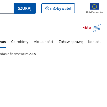
Logowanie
SZUKAJ
mObywatel
do
panelu
Otwórz
okno
z
tłumac
nas
Co robimy
Aktualności
Załatw sprawę
Kontakt
języka
migowe
danie finansowe za 2025