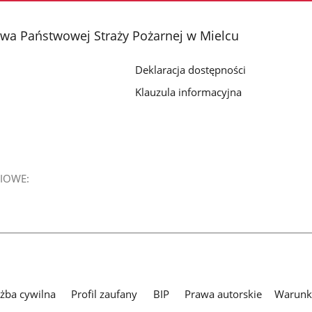
a Państwowej Straży Pożarnej w Mielcu
Deklaracja dostępności
Klauzula informacyjna
IOWE:
użba cywilna
Profil zaufany
BIP
Prawa autorskie
Warunki