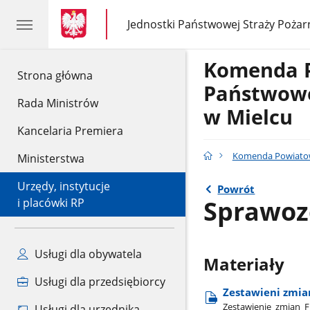
gov.pl
gov.pl
Jednostki Państwowej Straży Pożar
gov.pl
Jednostki
Państwowej
Straży
Komenda 
Pożarnej
gov.pl
Strona główna
Państwowe
Rada Ministrów
w Mielcu
Kancelaria Premiera
Komenda Powiatow
Ministerstwa
Urzędy, instytucje
Powrót
Sprawoz
i placówki RP
Usługi dla obywatela
Materiały
Usługi dla przedsiębiorcy
Zestawieni zmia
Zestawienie​_zmian​_F
Usługi dla urzędnika