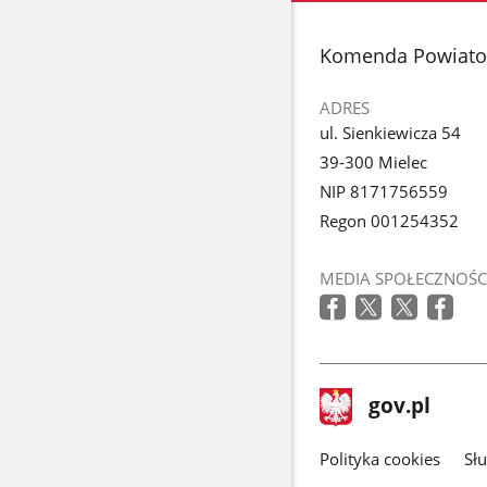
stopka
Komenda Powiatow
ADRES
ul. Sienkiewicza 54
39-300 Mielec
NIP 8171756559
Regon 001254352
MEDIA SPOŁECZNOŚC
stopka
Strona
gov.pl
gov.pl
główna
gov.pl
Polityka cookies
Sł