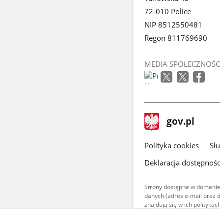
72-010 Police
NIP 8512550481
Regon 811769690
MEDIA SPOŁECZNOŚC
stopka
Strona
gov.pl
gov.pl
główna
gov.pl
Polityka cookies
Sł
Deklaracja dostępnośc
Strony dostępne w domenie
danych (adres e-mail oraz 
znajdują się w ich polityk