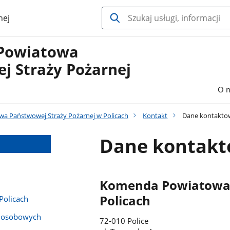
nej
Powiatowa
j Straży Pożarnej
O n
 Państwowej Straży Pożarnej w Policach
Kontakt
Dane kontakto
Dane kontak
Komenda Powiatowa 
Policach
Policach
h osobowych
72-010 Police