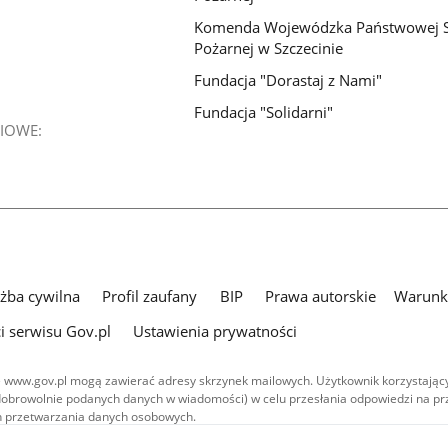
Komenda Wojewódzka Państwowej S
Pożarnej w Szczecinie
Fundacja "Dorastaj z Nami"
Fundacja "Solidarni"
IOWE:
użba cywilna
Profil zaufany
BIP
Prawa autorskie
Warunki
i serwisu Gov.pl
Ustawienia prywatności
 www.gov.pl mogą zawierać adresy skrzynek mailowych. Użytkownik korzystający
dobrowolnie podanych danych w wiadomości) w celu przesłania odpowiedzi na prz
ach przetwarzania danych osobowych.