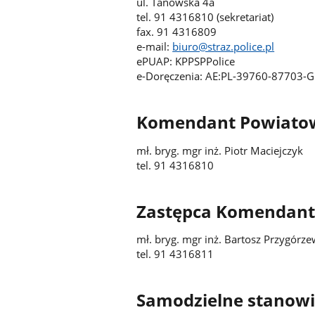
ul. Tanowska 4a
tel. 91 4316810 (sekretariat)
fax. 91 4316809
e-mail:
biuro@straz.police.pl
ePUAP: KPPSPPolice
e-Doręczenia: AE:PL
Komendant Powiatow
mł. bryg. mgr inż. Piotr Maciejczyk
tel. 91 4316810
Zastępca Komendant
mł. bryg. mgr inż. Bartosz Przygórze
tel. 91 4316811
Samodzielne stanowis