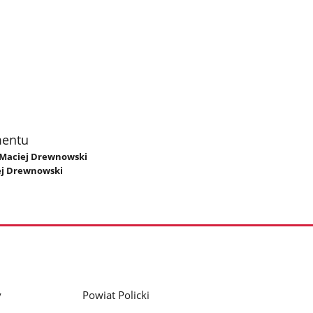
mentu
. Maciej Drewnowski
ej Drewnowski
y
Powiat Policki