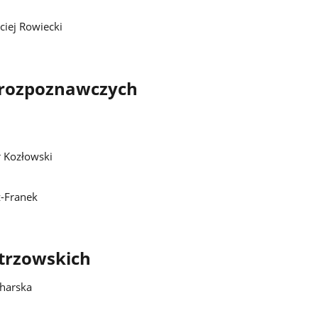
ciej Rowiecki
o-rozpoznawczych
tr Kozłowski
z-Franek
strzowskich
charska