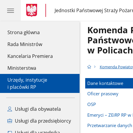
gov.pl
gov.pl
Jednostki Państwowej Straży Pożar
gov.pl
Jednostki
Państwowej
Straży
Komenda 
Pożarnej
gov.pl
Strona główna
Państwowe
Rada Ministrów
w Policach
Kancelaria Premiera
Komenda Powiatowa
Ministerstwa
Urzędy, instytucje
Dane kontaktowe
i placówki RP
Oficer prasowy
OSP
Usługi dla obywatela
Emeryci – ZEiRP RP w 
Usługi dla przedsiębiorcy
Przetwarzanie danyc
Usługi dla urzędnika