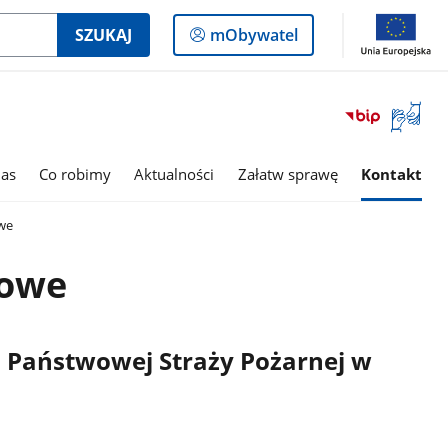
Logowanie
SZUKAJ
mObywatel
do
panelu
Otwórz
okno
z
tłumac
as
Co robimy
Aktualności
Załatw sprawę
Kontakt
języka
migowe
we
towe
Państwowej Straży Pożarnej w