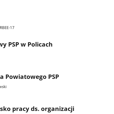
-39760-87703-GRBEE-17
y PSP w Policach
a Powiatowego PSP
wski
ko pracy ds. organizacji