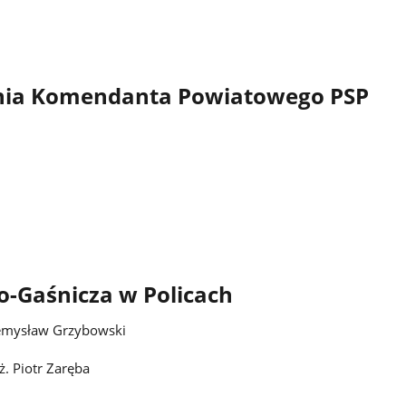
nia Komendanta Powiatowego PSP
o-Gaśnicza w Policach
rzemysław Grzybowski
ż. Piotr Zaręba