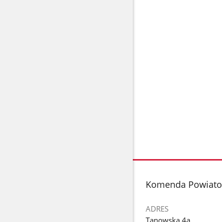
stopka
Komenda Powiato
ADRES
Tanowska 4a