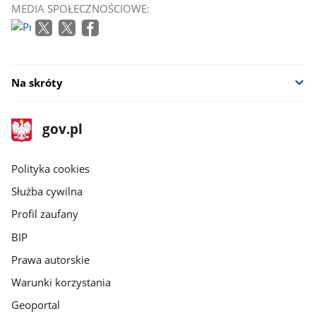
MEDIA SPOŁECZNOŚCIOWE:
Na skróty
stopka
Strona
gov.pl
gov.pl
główna
gov.pl
Polityka cookies
Służba cywilna
Profil zaufany
BIP
Prawa autorskie
Warunki korzystania
Geoportal