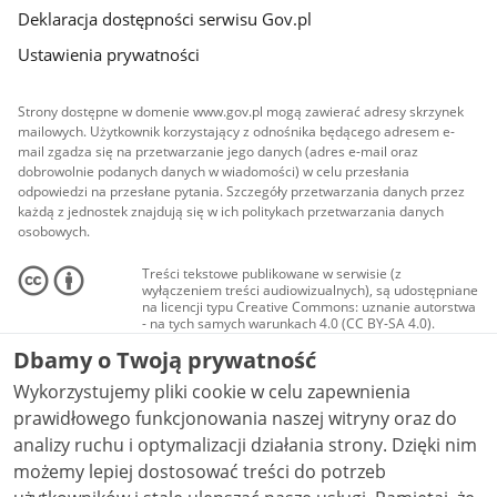
Deklaracja dostępności serwisu Gov.pl
Ustawienia prywatności
Strony dostępne w domenie www.gov.pl mogą zawierać adresy skrzynek
mailowych. Użytkownik korzystający z odnośnika będącego adresem e-
mail zgadza się na przetwarzanie jego danych (adres e-mail oraz
dobrowolnie podanych danych w wiadomości) w celu przesłania
odpowiedzi na przesłane pytania. Szczegóły przetwarzania danych przez
każdą z jednostek znajdują się w ich politykach przetwarzania danych
osobowych.
Treści tekstowe publikowane w serwisie (z
wyłączeniem treści audiowizualnych), są udostępniane
na licencji typu Creative Commons: uznanie autorstwa
- na tych samych warunkach 4.0 (CC BY-SA 4.0).
Materiały audiowizualne, w tym zdjęcia, materiały
Dbamy o Twoją prywatność
audio i wideo, są udostępniane na licencji typu
Creative Commons: uznanie autorstwa użycie
Wykorzystujemy pliki cookie w celu zapewnienia
niekomercyjne - bez utworów zależnych 4.0 (CC BY-
NC-ND 4.0), o ile nie jest to stwierdzone inaczej.
prawidłowego funkcjonowania naszej witryny oraz do
analizy ruchu i optymalizacji działania strony. Dzięki nim
możemy lepiej dostosować treści do potrzeb