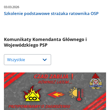
03.03.2026
Szkolenie podstawowe strażaka ratownika OSP
Komunikaty Komendanta Głównego i
Wojewódzkiego PSP
Naciśnij
strzałkę
w
dół,
aby
wybrać
odpowiednią
pozycję.
Dane
zaktualizują
się