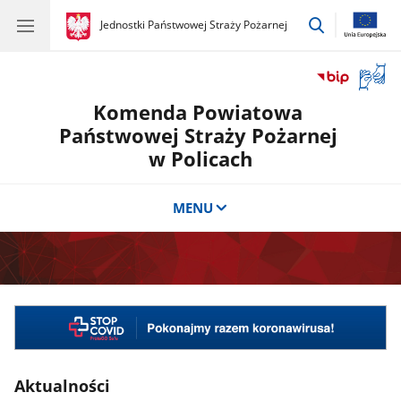
przejdź
gov.pl
Jednostki Państwowej Straży Pożarnej
gov.pl
Jednostki
do
Państwowej
wyszukiwar
Straży
Otwór
Pożarnej
okno
Komenda Powiatowa
z
tłuma
Państwowej Straży Pożarnej
języka
w Policach
migow
MENU
Aktualności