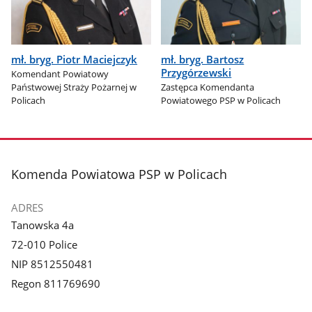
mł. bryg. Piotr Maciejczyk
mł. bryg. Bartosz
Przygórzewski
Komendant Powiatowy
Państwowej Straży Pożarnej w
Zastępca Komendanta
Policach
Powiatowego PSP w Policach
stopka
Komenda Powiatowa PSP w Policach
ADRES
Tanowska 4a
72-010 Police
NIP 8512550481
Regon 811769690