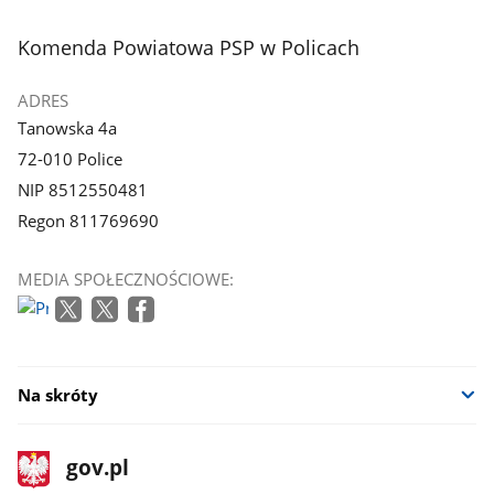
stopka
Komenda Powiatowa PSP w Policach
ADRES
Tanowska 4a
72-010 Police
NIP 8512550481
Regon 811769690
MEDIA SPOŁECZNOŚCIOWE:
Na skróty
stopka
Strona
gov.pl
gov.pl