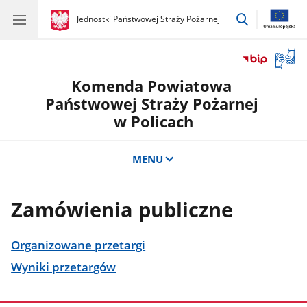
przejdź
gov.pl
Jednostki Państwowej Straży Pożarnej
gov.pl
Jednostki
do
Państwowej
wyszukiwar
Straży
Otwór
Pożarnej
okno
Komenda Powiatowa
z
tłuma
Państwowej Straży Pożarnej
języka
w Policach
migow
MENU
Zamówienia publiczne
Organizowane przetargi
Wyniki przetargów