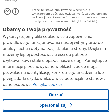
osobowych.
Treści tekstowe publikowane w serwisie (z
wyłączeniem treści audiowizualnych), są udostępniane
na licencji typu Creative Commons: uznanie autorstwa
- na tych samych warunkach 4.0 (CC BY-SA 4.0).
Materiały audiowizualne, w tym zdjęcia, materiały
Dbamy o Twoją prywatność
audio i wideo, są udostępniane na licencji typu
Creative Commons: uznanie autorstwa użycie
Wykorzystujemy pliki cookie w celu zapewnienia
niekomercyjne - bez utworów zależnych 4.0 (CC BY-
NC-ND 4.0), o ile nie jest to stwierdzone inaczej.
prawidłowego funkcjonowania naszej witryny oraz do
analizy ruchu i optymalizacji działania strony. Dzięki nim
możemy lepiej dostosować treści do potrzeb
użytkowników i stale ulepszać nasze usługi. Pamiętaj, że
informacje przechowywane w plikach cookie mogą
pozwalać na identyfikację konkretnego urządzenia lub
przeglądarki użytkownika, a więc potencjalnie stanowić
dane osobowe.
Polityka cookies
Odrzuć
Spersonalizuj