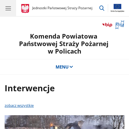
przejdź
gov.pl
Jednostki Państwowej Straży Pożarnej
gov.pl
Jednostki
do
Państwowej
wyszukiwar
Straży
Otwór
Pożarnej
okno
Komenda Powiatowa
z
tłuma
Państwowej Straży Pożarnej
języka
w Policach
migow
MENU
Interwencje
zobacz wszystkie