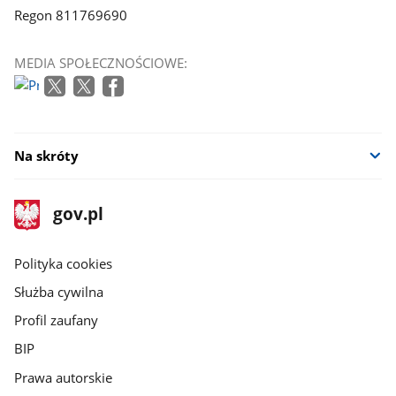
Regon 811769690
MEDIA SPOŁECZNOŚCIOWE:
Na skróty
stopka
Strona
gov.pl
gov.pl
główna
gov.pl
Polityka cookies
Służba cywilna
Profil zaufany
BIP
Prawa autorskie