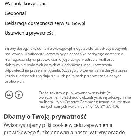
Warunki korzystania
Geoportal
Deklaracja dostępności serwisu Gov.pl
Ustawienia prywatności
Strony dostępne w domenie www.gov.pl mogą zawierać adresy skrzynek
mailowych. Użytkownik korzystający z odnośnika będącego adresem e-
mail zgadza się na przetwarzanie jego danych (adres e-mail oraz
dobrowolnie podanych danych w wiadomości) w celu przesłania
odpowiedzi na przesłane pytania. Szczegóły przetwarzania danych przez
każdą z jednostek znajdują się w ich politykach przetwarzania danych
osobowych.
Treści tekstowe publikowane w serwisie (z
wyłączeniem treści audiowizualnych), są udostępniane
na licencji typu Creative Commons: uznanie autorstwa
- na tych samych warunkach 4.0 (CC BY-SA 4.0).
Materiały audiowizualne, w tym zdjęcia, materiały
Dbamy o Twoją prywatność
audio i wideo, są udostępniane na licencji typu
Creative Commons: uznanie autorstwa użycie
Wykorzystujemy pliki cookie w celu zapewnienia
niekomercyjne - bez utworów zależnych 4.0 (CC BY-
NC-ND 4.0), o ile nie jest to stwierdzone inaczej.
prawidłowego funkcjonowania naszej witryny oraz do