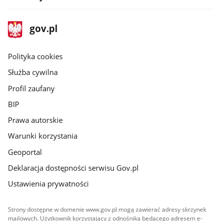
stopka
Strona
gov.pl
gov.pl
główna
gov.pl
Polityka cookies
Służba cywilna
Profil zaufany
BIP
Prawa autorskie
Warunki korzystania
Geoportal
Deklaracja dostępności serwisu Gov.pl
Ustawienia prywatności
Strony dostępne w domenie www.gov.pl mogą zawierać adresy skrzynek
mailowych. Użytkownik korzystający z odnośnika będącego adresem e-