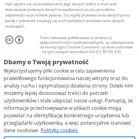
mail zgadza się na przetwarzanie jego danych (adres e-mail oraz
dobrowolnie podanych danych w wiadomości) w celu przesłania
odpowiedzi na przesłane pytania. Szczegóły przetwarzania danych przez
każdą z jednostek znajdują się w ich politykach przetwarzania danych
osobowych.
Treści tekstowe publikowane w serwisie (z
wyłączeniem treści audiowizualnych), są udostępniane
na licencji typu Creative Commons: uznanie autorstwa
- na tych samych warunkach 4.0 (CC BY-SA 4.0).
Materiały audiowizualne, w tym zdjęcia, materiały
Dbamy o Twoją prywatność
audio i wideo, są udostępniane na licencji typu
Creative Commons: uznanie autorstwa użycie
Wykorzystujemy pliki cookie w celu zapewnienia
niekomercyjne - bez utworów zależnych 4.0 (CC BY-
NC-ND 4.0), o ile nie jest to stwierdzone inaczej.
prawidłowego funkcjonowania naszej witryny oraz do
analizy ruchu i optymalizacji działania strony. Dzięki nim
możemy lepiej dostosować treści do potrzeb
użytkowników i stale ulepszać nasze usługi. Pamiętaj, że
informacje przechowywane w plikach cookie mogą
pozwalać na identyfikację konkretnego urządzenia lub
przeglądarki użytkownika, a więc potencjalnie stanowić
dane osobowe.
Polityka cookies