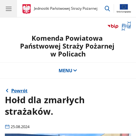
przejdź
gov.pl
Jednostki Państwowej Straży Pożarnej
gov.pl
Jednostki
do
Państwowej
wyszukiwar
Straży
Otwór
Pożarnej
okno
Komenda Powiatowa
z
tłuma
Państwowej Straży Pożarnej
języka
w Policach
migow
MENU
Powrót
Hołd dla zmarłych
strażaków.
25.08.2024