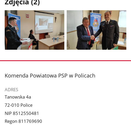
Zdjęcia (2)
Pokaż
Pokaż
zdjęcie
zdjęcie
1
2
z
z
stopka
Komenda Powiatowa PSP w Policach
galerii.
galerii.
ADRES
Tanowska 4a
72-010 Police
NIP 8512550481
Regon 811769690