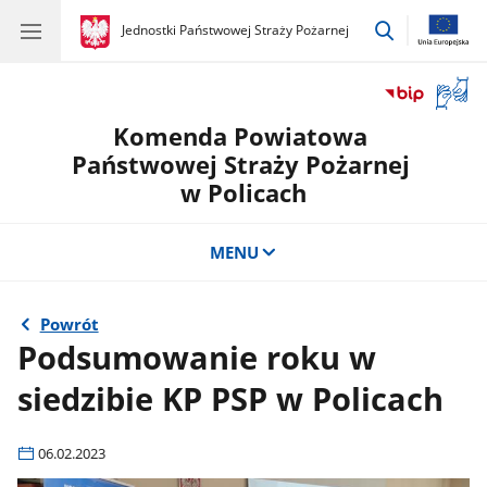
przejdź
gov.pl
Jednostki Państwowej Straży Pożarnej
gov.pl
Jednostki
do
Państwowej
wyszukiwar
Straży
Otwór
Pożarnej
okno
Komenda Powiatowa
z
tłuma
Państwowej Straży Pożarnej
języka
w Policach
migow
MENU
Powrót
Podsumowanie roku w
siedzibie KP PSP w Policach
06.02.2023