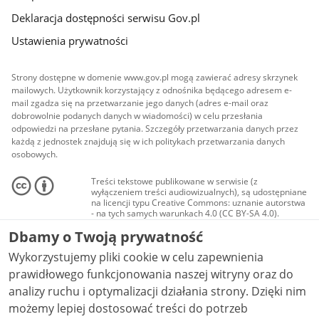
Deklaracja dostępności serwisu Gov.pl
Ustawienia prywatności
Strony dostępne w domenie www.gov.pl mogą zawierać adresy skrzynek
mailowych. Użytkownik korzystający z odnośnika będącego adresem e-
mail zgadza się na przetwarzanie jego danych (adres e-mail oraz
dobrowolnie podanych danych w wiadomości) w celu przesłania
odpowiedzi na przesłane pytania. Szczegóły przetwarzania danych przez
każdą z jednostek znajdują się w ich politykach przetwarzania danych
osobowych.
Treści tekstowe publikowane w serwisie (z
wyłączeniem treści audiowizualnych), są udostępniane
na licencji typu Creative Commons: uznanie autorstwa
- na tych samych warunkach 4.0 (CC BY-SA 4.0).
Materiały audiowizualne, w tym zdjęcia, materiały
Dbamy o Twoją prywatność
audio i wideo, są udostępniane na licencji typu
Creative Commons: uznanie autorstwa użycie
Wykorzystujemy pliki cookie w celu zapewnienia
niekomercyjne - bez utworów zależnych 4.0 (CC BY-
NC-ND 4.0), o ile nie jest to stwierdzone inaczej.
prawidłowego funkcjonowania naszej witryny oraz do
analizy ruchu i optymalizacji działania strony. Dzięki nim
możemy lepiej dostosować treści do potrzeb