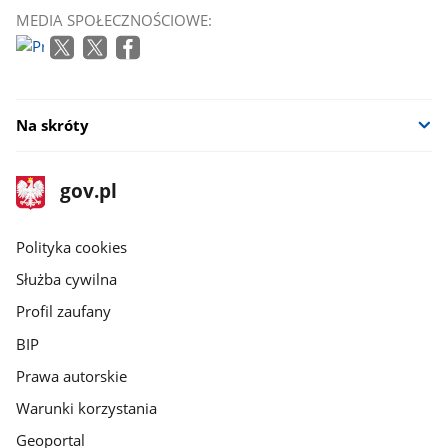
MEDIA SPOŁECZNOŚCIOWE:
Na skróty
stopka
Strona
gov.pl
gov.pl
główna
gov.pl
Polityka cookies
Służba cywilna
Profil zaufany
BIP
Prawa autorskie
Warunki korzystania
Geoportal