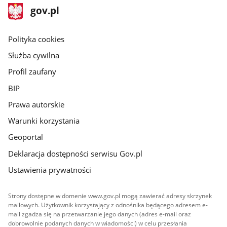
stopka
Strona
gov.pl
gov.pl
główna
gov.pl
Polityka cookies
Służba cywilna
Profil zaufany
BIP
Prawa autorskie
Warunki korzystania
Geoportal
Deklaracja dostępności serwisu Gov.pl
Ustawienia prywatności
Strony dostępne w domenie www.gov.pl mogą zawierać adresy skrzynek
mailowych. Użytkownik korzystający z odnośnika będącego adresem e-
mail zgadza się na przetwarzanie jego danych (adres e-mail oraz
dobrowolnie podanych danych w wiadomości) w celu przesłania