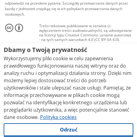
odpowiedzi na przesłane pytania. Szczegóły przetwarzania danych przez
każdą z jednostek znajdują się w ich politykach przetwarzania danych
osobowych.
Treści tekstowe publikowane w serwisie (z
wyłączeniem treści audiowizualnych), są udostępniane
na licencji typu Creative Commons: uznanie autorstwa
- na tych samych warunkach 4.0 (CC BY-SA 4.0).
Materiały audiowizualne, w tym zdjęcia, materiały
Dbamy o Twoją prywatność
audio i wideo, są udostępniane na licencji typu
Creative Commons: uznanie autorstwa użycie
Wykorzystujemy pliki cookie w celu zapewnienia
niekomercyjne - bez utworów zależnych 4.0 (CC BY-
NC-ND 4.0), o ile nie jest to stwierdzone inaczej.
prawidłowego funkcjonowania naszej witryny oraz do
analizy ruchu i optymalizacji działania strony. Dzięki nim
możemy lepiej dostosować treści do potrzeb
użytkowników i stale ulepszać nasze usługi. Pamiętaj, że
informacje przechowywane w plikach cookie mogą
pozwalać na identyfikację konkretnego urządzenia lub
przeglądarki użytkownika, a więc potencjalnie stanowić
dane osobowe.
Polityka cookies
Odrzuć