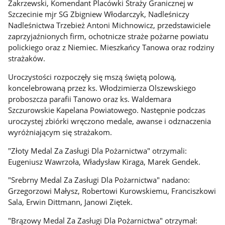
Zakrzewski, Komendant Placówki Straży Granicznej w
Szczecinie mjr SG Zbigniew Włodarczyk, Nadleśniczy
Nadleśnictwa Trzebież Antoni Michnowicz, przedstawiciele
zaprzyjaźnionych firm, ochotnicze straże pożarne powiatu
polickiego oraz z Niemiec. Mieszkańcy Tanowa oraz rodziny
strażaków.
Uroczystości rozpoczęły się mszą świętą polową,
koncelebrowaną przez ks. Włodzimierza Olszewskiego
proboszcza parafii Tanowo oraz ks. Waldemara
Szczurowskie Kapelana Powiatowego. Następnie podczas
uroczystej zbiórki wręczono medale, awanse i odznaczenia
wyróżniającym się strażakom.
"Złoty Medal Za Zasługi Dla Pożarnictwa" otrzymali:
Eugeniusz Wawrzoła, Władysław Kiraga, Marek Gendek.
"Srebrny Medal Za Zasługi Dla Pożarnictwa" nadano:
Grzegorzowi Małysz, Robertowi Kurowskiemu, Franciszkowi
Sala, Erwin Dittmann, Janowi Ziętek.
"Brązowy Medal Za Zasługi Dla Pożarnictwa" otrzymał: