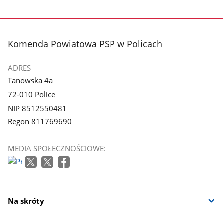
Pokaż
Pokaż
zdjęcie
zdjęcie
3
4
z
z
stopka
Komenda Powiatowa PSP w Policach
galerii.
galerii.
ADRES
Tanowska 4a
72-010 Police
NIP 8512550481
Regon 811769690
MEDIA SPOŁECZNOŚCIOWE:
Na skróty