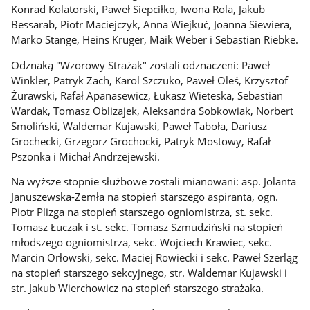
Konrad Kolatorski, Paweł Siepciłko, Iwona Rola, Jakub
Bessarab, Piotr Maciejczyk, Anna Wiejkuć, Joanna Siewiera,
Marko Stange, Heins Kruger, Maik Weber i Sebastian Riebke.
Odznaką "Wzorowy Strażak" zostali odznaczeni: Paweł
Winkler, Patryk Zach, Karol Szczuko, Paweł Oleś, Krzysztof
Żurawski, Rafał Apanasewicz, Łukasz Wieteska, Sebastian
Wardak, Tomasz Oblizajek, Aleksandra Sobkowiak, Norbert
Smoliński, Waldemar Kujawski, Paweł Taboła, Dariusz
Grochecki, Grzegorz Grochocki, Patryk Mostowy, Rafał
Pszonka i Michał Andrzejewski.
Na wyższe stopnie służbowe zostali mianowani: asp. Jolanta
Januszewska-Zemła na stopień starszego aspiranta, ogn.
Piotr Plizga na stopień starszego ogniomistrza, st. sekc.
Tomasz Łuczak i st. sekc. Tomasz Szmudziński na stopień
młodszego ogniomistrza, sekc. Wojciech Krawiec, sekc.
Marcin Orłowski, sekc. Maciej Rowiecki i sekc. Paweł Szerląg
na stopień starszego sekcyjnego, str. Waldemar Kujawski i
str. Jakub Wierchowicz na stopień starszego strażaka.