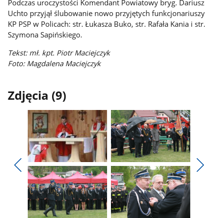
Podczas uroczystości Komendant Powiatowy bryg. Dariusz
Uchto przyjął ślubowanie nowo przyjętych funkcjonariuszy
KP PSP w Policach: str. Łukasza Buko, str. Rafała Kania i str.
Szymona Sapińskiego.
Tekst: mł. kpt. Piotr Maciejczyk
Foto: Magdalena Maciejczyk
Zdjęcia (9)
Pokaż
Pokaż
zdjęcie
zdjęcie
Pokaż
Poka
1
2
poprzednie
nest
z
z
zdjęcia
zdjęc
galerii.
galerii.