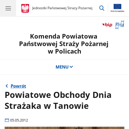
przejdź
gov.pl
Jednostki Państwowej Straży Pożarnej
gov.pl
Jednostki
do
Państwowej
wyszukiwar
Straży
Otwór
Pożarnej
okno
Komenda Powiatowa
z
tłuma
Państwowej Straży Pożarnej
języka
w Policach
migow
MENU
Powrót
Powiatowe Obchody Dnia
Strażaka w Tanowie
05.05.2012